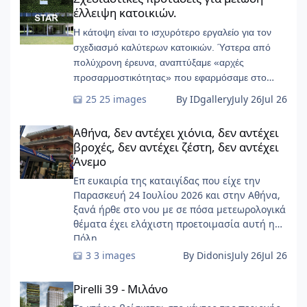
έλλειψη κατοικιών.
Η κάτοψη είναι το ισχυρότερο εργαλείο για τον
σχεδιασμό καλύτερων κατοικιών. Ύστερα από
πολύχρονη έρευνα, αναπτύξαμε «αρχές
προσαρμοστικότητας» που εφαρμόσαμε στο
START-Ivry, στο ευρύτερο Παρίσι
25 images
By IDgallery
July 26
Jul 26
Αθήνα, δεν αντέχει χιόνια, δεν αντέχει βροχές, δεν αντέχει ζέσ
Αθήνα, δεν αντέχει χιόνια, δεν αντέχει
βροχές, δεν αντέχει ζέστη, δεν αντέχει
Άνεμο
Επ ευκαιρία της καταιγίδας που είχε την
Παρασκευή 24 Ιουλίου 2026 και στην Αθήνα,
ξανά ήρθε στο νου με σε πόσα μετεωρολογικά
θέματα έχει ελάχιστη προετοιμασία αυτή η
Πόλη ......
3 images
By Didonis
July 26
Jul 26
Pirelli 39 - Μιλάνο
Pirelli 39 - Μιλάνο