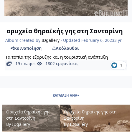
ορυχεία θηραϊκής γης στη Σαντορίνη
Album created by
IDgallery
· Updated
February 6, 2023
3 yr
Κοινοποίηση
Ακόλουθοι
Τα τοπία της εξόρυξης και η τουριστική ανάπτυξη
19 images
1802 εμφανίσεις
1
ΚΑΤΆΤΑΞΗ ΑΝΆ
Ορυχεία θηραϊκής γης στη Σαντορίνη
Ορυχεία θηραϊκής γης στη Σαντορί
Ορυχεία θηραϊκής γης
Ορυχεία θηραϊκής γης στη
στη Σαντορίνη
Σαντορίνη
By
IDgallery
By
IDgallery