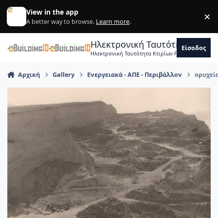
Skip to content
View in the app
×
Di
A better way to browse.
Learn more
.
Ηλεκτρονική Ταυτότητα Κτιρ
Είσοδος
Ηλεκτρονική Ταυτότητα Κτιρίων Forum Μηχανικ
Αρχική
Gallery
Ενεργειακά - ΑΠΕ - Περιβάλλον
ορυχεί