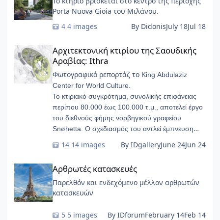
Το κτήριο βρίσκεται στο κέντρο της περιοχής
Porta Nuova Gioia του Μιλάνου.
4 images
By Didonis
July 18
Jul 18
Αρχιτεκτονική κτιρίου της Σαουδικής Αραβίας: Ithra
Αρχιτεκτονική κτιρίου της Σαουδικής
Αραβίας: Ithra
Φωτογραφικό ρεπορτάζ το
King Abdulaziz
Center for World Culture.
Το κτιριακό συγκρότημα, συνολικής επιφάνειας
περίπου 80.000 έως 100.000 τ.μ., αποτελεί έργο
του διεθνούς φήμης νορβηγικού γραφείου
Snøhetta. Ο σχεδιασμός του αντλεί έμπνευση
από τους υπόγειους γεωλογικούς σχηματισμούς
14 images
By IDgallery
June 24
Jun 24
των πετρελαιοφόρων στρωμάτων, παίρνοντας τη
Αρθρωτές κατασκευές
μορφή λείων, φουτουριστικών «βοτσάλων».
Αρθρωτές κατασκευές
Παρελθόν και ενδεχόμενο μέλλον αρθρωτών
κατασκευών
5 images
By IDforum
February 14
Feb 14