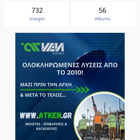
732
56
Images
Albums