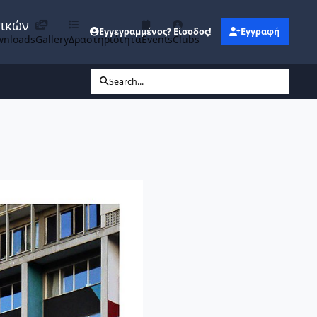
νικών
Εγγεγραμμένος? Είσοδος!
Εγγραφή
wnloads
Gallery
Δραστηριότητα
Events
Clubs
Search...