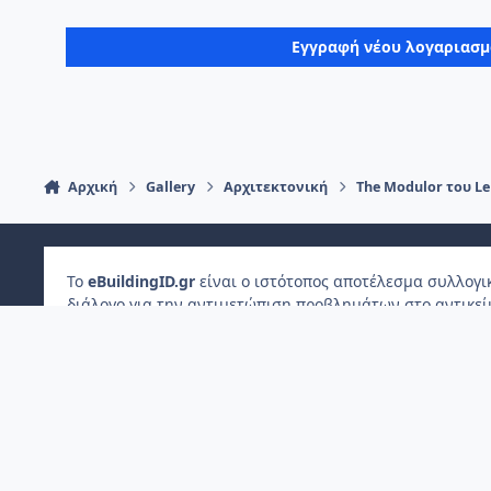
Εγγραφή νέου λογαριασ
Αρχική
Gallery
Αρχιτεκτονική
The Modulor του Le
Το
e
Building
ID
.gr
είναι ο ιστότοπος αποτέλεσμα συλλογι
διάλογο για την αντιμετώπιση προβλημάτων στο αντικε
ιδιοκτησίας, στα οποία συνεργάζονται και άλλες επαγγε
απαντήσεις σε ερωτήματα που αφορούν το ακίνητο ιδιοκ
Light Mode
Dark Mode
System Preference
Πολιτική Απορρήτου
Επικοινωνήστε μαζί μας
Cookies