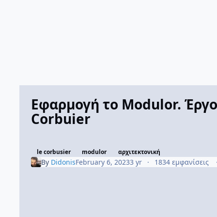
Εφαρμογή το Modulor. Έργο
Corbuier
le corbusier
modulor
αρχιτεκτονική
By
Didonis
February 6, 2023
3 yr
1834 εμφανίσεις