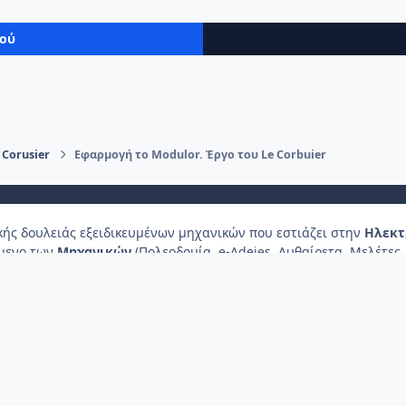
μού
 Corusier
Εφαρμογή το Modulor. Έργο του Le Corbuier
κής δουλειάς εξειδικευμένων μηχανικών που εστιάζει στην
Ηλεκτ
ίμενο των
Μηχανικών
(Πολεοδομία, e-Adeies, Αυθαίρετα, Μελέτες, 
λματικές ενώσεις, όπως
Δικηγόροι
,
Συμβολαιογράφοι
,
Φοροτεχν
τησίας ή διαμονής του.