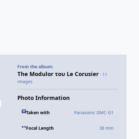
From the album:
The Modulor του Le Corusier
· 11
images
Photo Information
Taken with
Panasonic DMC-G1
Focal Length
38 mm