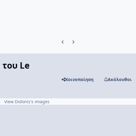
Previous carousel slide
Next carousel slide
 του Le
Κοινοποίηση
Ακόλουθοι
View Didonis's images