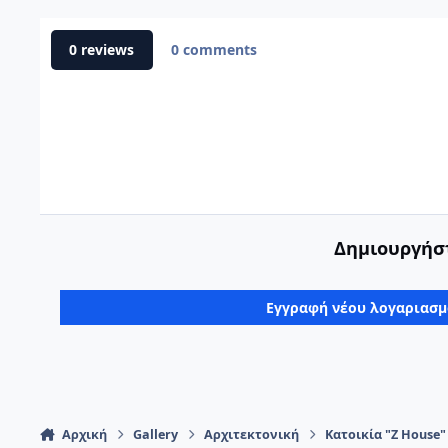
0 reviews
0 comments
Δημιουργήστ
Εγγραφή νέου λογαριασ
Αρχική
Gallery
Αρχιτεκτονική
Κατοικία "Z House"