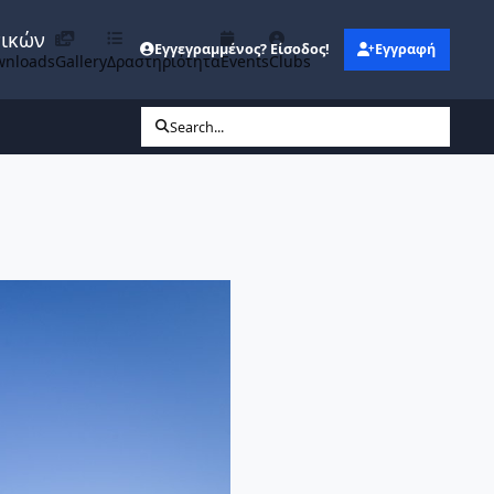
νικών
Εγγεγραμμένος? Είσοδος!
Εγγραφή
wnloads
Gallery
Δραστηριότητα
Events
Clubs
Search...