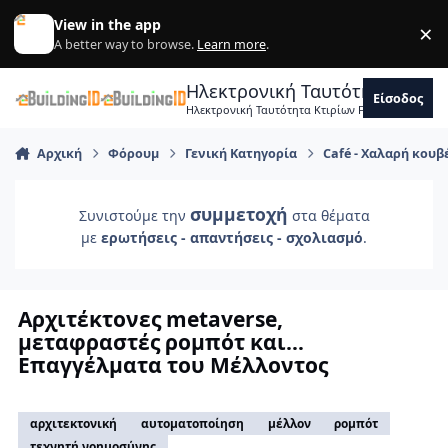
Skip to content
View in the app
×
Di
A better way to browse.
Learn more
.
Ηλεκτρονική Ταυτότητα Κτιρ
Είσοδος
Ηλεκτρονική Ταυτότητα Κτιρίων Forum Μηχανικ
Αρχική
Φόρουμ
Γενική Κατηγορία
Café - Χαλαρή κουβ
συμμετοχή
Συνιστούμε την
στα θέματα
με
ερωτήσεις - απαντήσεις - σχολιασμό
.
Αρχιτέκτονες metaverse,
μεταφραστές ρομπότ και…
Επαγγέλματα του Μέλλοντος
αρχιτεκτονική
αυτοματοποίηση
μέλλον
ρομπότ
τεχνητή νοημοσύνης