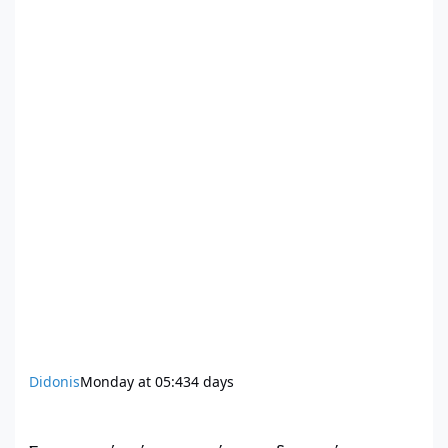
Didonis
Monday at 05:43
4 days
Στεγαστική κρίση και κρίση σχεδιασμού: Σχεδιασμός με δυνατό