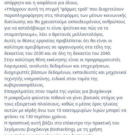
απόρρητο και η ασφάλεια για όλους.
«Υπάρχουν αυτή τη στιγμή “φάρμες τρολ” που διοχετεύουν
παραπληροφόρηση στις πλατφόρμες των μέσων κοινωνικής
δικτύωσης και θα χρειαστούμε εκπαιδευμένους ανθρώπους
για να καταλάβουμε τι είναι ψεύτικο και πώς να το
σταματήσουμε», λέει ο Βρετανός μελλοντολόγος.
Αυτές οι θέσεις εργασίας προβλέπεται ότι θα είναι οι
καλύτερα αμειβόμενες σε οργανισμούς στα τέλη της
δεκαετίας του 2030 και σε όλη τη δεκαετία του 2040.
Στην καλύτερη θέση εκκίνησης είναι οι προγραμματιστές
λογισμικού, αναλυτές δεδομένων και επιχειρήσεων,
διαχειριστές βάσεων δεδομένων, εκπαιδευτές και μηχανικοί
τεχνητής νοημοσύνης, ειδικοί στον τομέα της
κυβερνοασφάλειας.
Επαγγελματίες στον τομέα της υγείας για βιοχάκινγκ
Η μακροζωία φαίνεται πιθανό να γίνει βασικός στόχος για
τους εξαιρετικά πλούσιους, καθώς ο μέσος όρος ηλικίας
αυτών με κέρδη άνω των 10 εκατομμυρίων λιρών μπορεί να
φτάσει τα 130 περίπου χρόνια.
Η προοπτική αυτή βάζει στο επίκεντρο την πρακτική του
λεγόμενου βιοχάκινγκ (biohacking), με τη χρήση