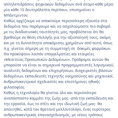
αλληλεπιδράσεις ψηφιακών δεδομένων ανά άτομο κάθε μέρα:
μία κάθε 10 δευτερόλεπτα περίπου», επισημαίνει ο
Μπάντμιντον.
Καθώς αρχίζουμε να αποκτούμε περισσότερη εξουσία στα
δεδομένα που παράγουμε και να ασχολούμαστε πιο σοβαρά
με τις διαδικτυακές ταυτότητές μας, προβλέπεται ότι θα
βρεθούμε σε θέση επιλογής για την αξιοποίησή τους, ακόμη
και με τη δυνατότητα αποκόμισης χρημάτων από αυτό, όπως
π.χ. γίνεται σήμερα με τη συμμετοχή σε δοκιμές φαρμάκων.
Θα προκύψουν λοιπόν επαγγελματίες και εταιρείες
«Μεσιτείας Προσωπικών Δεδομένων». Πρόδρομοι αυτών θα
μπορούσε να είναι οι σημερινοί προγραμματιστές λογισμικού,
αναλυτές δεδομένων και επιχειρήσεων, διαχειριστές βάσεων
δεδομένων, εκπαιδευτές τεχνητής νοημοσύνης και μηχανικοί.
Ανθρωποκεντρικοί σχεδιαστές και επιστήμονες ηθικής
φιλοσοφίας
Καθώς η τεχνολογία θα γίνεται όλο και περισσότερο
αναπόσπαστο κομμάτι της ζωής μας -από την εκπαίδευση και
την εργασία, έως το σπίτι και την ιδιωτική ζωή μας- θα
απαιτηθεί, κατά τον Βρετανό μελλοντολόγο, ένας ευρύτερος
ανθρωποκεντρικός επανασχεδιασμός, με νέους τρόπους