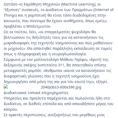
Ωστόσο «η Εκμάθηση Μηχανών (Machine Learning), οι
“έξυπνες” συσκευές, το Διαδίκτυο των Πραγμάτων (Internet of
Things) και η ρομποτική θα είναι τόσο διαδεδομένες στην
κοινωνία, που σύντομα θα έχουν αισθήματα, όπως εμείς»,
προβλέπει ο Μπάντμιντον.
Ως εκ τούτου, λέει, «οι επαγγελματίες ψυχολόγοι θα
βελτιώσουν τις δεξιότητές τους για να κατανοήσουν τις
μικροδιαφορές της τεχνητής νοημοσύνης και πώς μαθαίνουν
οι μηχανές». Θα απαιτηθεί παράλληλη εκπαίδευση σε τομείς
όπως η πληροφορική και η νευρογλωσσολογία.
Σύμφωνα με τον μελλοντολόγο Μάθιου Γκρίφιν, ιδρυτή της
δεξαμενής σκέψης Ινστιτούτο 311, θα απαιτηθούν επίσης
μεταφραστές ρομπότ. «Άνθρωποι ικανοί να κατανοήσουν τις
διαφορετικές γλώσσες που η τεχνητή νοημοσύνη έχει
δημιουργήσει από μόνη της και για τον εαυτό της», εξηγεί.
Διαδικτυακοί τοπικοί επιχειρηματίες
Υπηρεσίες και προϊόντα παρέχονται και πωλούνται ήδη στο
διαδίκτυο, σε διεθνές επίπεδο και από οποιοδήποτε μέρος του
κόσμου.
Σε αρκετές περιπτώσεις, ανεξαρτήτως του μεγέθους μιας