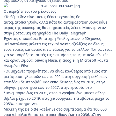
σύμβουλος στρατηγικού σχεδιασμού.
Οι περιζήτητοι του μέλλοντος
«Το θέμα δεν είναι ποιες θέσεις εργασίας θα
αυτοματοποιηθούν, αλλά πότε θα αυτοματοποιηθούν: κάθε
μέρος της οικονομίας θα επηρεαστεί», λέει ο Μπάντμιντον
στην βρετανική εφημερίδα
The Daily Telegraph
.
Έχοντας σπουδάσει Επιστήμη Υπολογιστών, ο 50χρονος
μελοντολόγος μελετά τις τεχνολογικές εξελίξεις σε όλους
τους τομείς και αναλύει τις τάσεις για το μέλλον. Πληρώνεται
για να μοιράζεται αυτές τις εκτιμήσεις τους με πολυεθνικές
και οργανισμούς, όπως η Nasa, η Google, η Microsoft και τα
Ηνωμένα Έθνη.
«Οι μηχανές προβλέπεται να είναι καλύτερες από εμάς στη
μετάφραση γλωσσών έως το 2024, στη συγγραφή εκθέσεων
επιπέδου δευτεροβάθμιας εκπαίδευσης έως το 2026, στην
οδήγηση φορτηγού έως το 2027, στην εργασία στο
λιανεμποριο έως το 2031, στο να γράψου ένα μπεστ σέλερ
βιβλίο μέχρι το 2049, στις χειρουργικές επεμβάσεις μέχρι το
2053», επισημαίνει.
Μελέτη της Deloitte κατέληξε στο συμπέρασμα ότι 100.000
νομικοί ρόλοι θα αυτοματοποιηθούν έως το 2036. «Στην