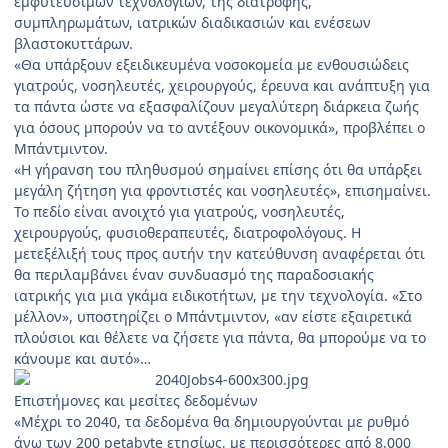
εμφυτεύσιμων τεχνολογιών, της διατροφής,
συμπληρωμάτων, ιατρικών διαδικασιών και ενέσεων
βλαστοκυττάρων.
«Θα υπάρξουν εξειδικευμένα νοσοκομεία με ενθουσιώδεις
γιατρούς, νοσηλευτές, χειρουργούς, έρευνα και ανάπτυξη για
τα πάντα ώστε να εξασφαλίζουν μεγαλύτερη διάρκεια ζωής
για όσους μπορούν να το αντέξουν οικονομικά», προβλέπει ο
Μπάντμιντον.
«Η γήρανση του πληθυσμού σημαίνει επίσης ότι θα υπάρξει
μεγάλη ζήτηση για φροντιστές και νοσηλευτές», επισημαίνει.
Το πεδίο είναι ανοιχτό για γιατρούς, νοσηλευτές,
χειρουργούς, φυσιοθεραπευτές, διατροφολόγους. Η
μετεξέλιξή τους προς αυτήν την κατεύθυνση αναφέρεται ότι
θα περιλαμβάνει έναν συνδυασμό της παραδοσιακής
ιατρικής για μια γκάμα ειδικοτήτων, με την τεχνολογία. «Στο
μέλλον», υποστηρίζει ο Μπάντμιντον, «αν είστε εξαιρετικά
πλούσιοι και θέλετε να ζήσετε για πάντα, θα μπορούμε να το
κάνουμε και αυτό»…
Επιστήμονες και μεσίτες δεδομένων
«Μέχρι το 2040, τα δεδομένα θα δημιουργούνται με ρυθμό
άνω των 200 petabyte ετησίως, με περισσότερες από 8.000