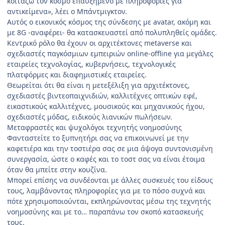
κοιτάζω τον κόσμο επαυξημένο με πληροφορίες για
αντικείμενα», λέει ο Μπάντμιγκτον.
Αυτός ο εικονικός κόσμος της σύνδεσης με avatar, ακόμη και
με 8G -αναφέρει- θα κατασκευαστεί από πολυπληθείς ομάδες.
Κεντρικό ρόλο θα έχουν οι αρχιτέκτονες metaverse και
σχεδιαστές παγκόσμιων εμπειριών online-offline για μεγάλες
εταιρείες τεχνολογίας, κυβερνήσεις, τεχνολογικές
πλατφόρμες και διαφημιστικές εταιρείες.
Θεωρείται ότι θα είναι η μετεξέλιξη για αρχιτέκτονες,
σχεδιαστές βιντεοπαιχνιδιών, καλλιτέχνες οπτικών εφέ,
εικαστικούς καλλιτέχνες, μουσικούς και μηχανικούς ήχου,
σχεδιαστές μόδας, ειδικούς λιανικών πωλήσεων.
Μεταφραστές και ψυχολόγοι τεχνητής νοημοσύνης
Φανταστείτε το ξυπνητήρι σας να επικοινωνεί με την
καφετιέρα και την τοστιέρα σας σε μια άψογα συντονισμένη
συνεργασία, ώστε ο καφές και το τοστ σας να είναι έτοιμα
όταν θα μπείτε στην κουζίνα.
Μπορεί επίσης να συνδέονται με άλλες συσκευές του είδους
τους, λαμβάνοντας πληροφορίες για με το πόσο συχνά και
πότε χρησιμοποιούνται, εκπληρώνοντας μέσω της τεχνητής
νοημοσύνης και με το… παραπάνω τον σκοπό κατασκευής
τους.