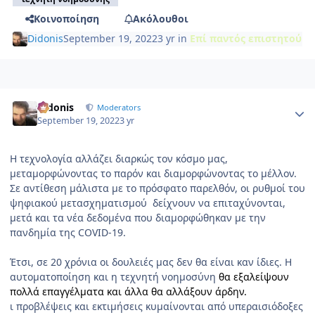
Κοινοποίηση
Ακόλουθοι
Didonis
September 19, 2022
3 yr
in
Επί παντός επιστητού
Author stats
Didonis
Moderators
September 19, 2022
3 yr
Η τεχνολογία αλλάζει διαρκώς τον κόσμο μας
,
μεταμορφώνοντας το παρόν και διαμορφώνοντας το μέλλον.
Σε αντίθεση μάλιστα με το πρόσφατο παρελθόν, οι ρυθμοί του
ψηφιακού μετασχηματισμού δείχνουν να επιταχύνονται,
μετά και τα νέα δεδομένα που διαμορφώθηκαν με την
πανδημία της
COVID-19
.
Έτσι, σε 20 χρόνια οι δουλειές μας δεν θα είναι καν ίδιες. Η
αυτοματοποίηση και η
τεχνητή νοημοσύνη
θα εξαλείψουν
πολλά επαγγέλματα και άλλα θα αλλάξουν άρδην.
ι προβλέψεις και εκτιμήσεις κυμαίνονται από υπεραισιόδοξες