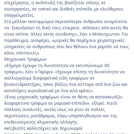
επιχείρησης, η ανάπτυξή της βασίζεται επίσης σε
συνεργασίες, σε τοπικό και διεθνές επίπεδο, με ελεύθερους
επαγγελματίες.
Στο μέλλον εκατομμύρια περισσότεροι άνθρωποι αναμένεται
να ξεκινήσουν τη δική τους εταιρεία. «Κάποιες από αυτές θα
είναι online, άλλες εκτός σύνδεσης», λέει ο Μπάντμιντον. Για
παράδειγμα, αναφέρει, «μερικές θα παρέχουν χειροτεχνικές
υπηρεσίες σε ανθρώπους που δεν θέλουν ένα ρομπότ να τους
κάνει σάντουιτς».
Μηχανικοί Τροφίμων
«Σήμερα έχουμε τη δυνατότητα να εκτυπώνουμε 3D
τρόφιμα», λέει ο Γκρίφιν. «Έχουμε επίσης τη δυνατότητα να
καλλιεργούμε διαφορετικά είδη τροφίμων σε
βιοαντιδραστήρες, όπου βάζεις ένα κύτταρο από ένα ζώο και
καταλήγεις κυριολεκτικά με ένα κιλό κρέας».
«Ένας μηχανικός τροφίμων είναι σε θέση να κατασκευάζει
διαφορετικά τρόφιμα σε μοριακό επίπεδο», εξηγεί. Κατά
πολλούς αναλυτές, αυτός ίσως να γίνει σε πολλές
περιπτώσεις μονόδρομος, λόγω υπερπληθυσμού και της
επιδεινούμενης κλιματικής αλλαγής.
Ακτιβιστές καλλιτέχνες και δημιουργοί