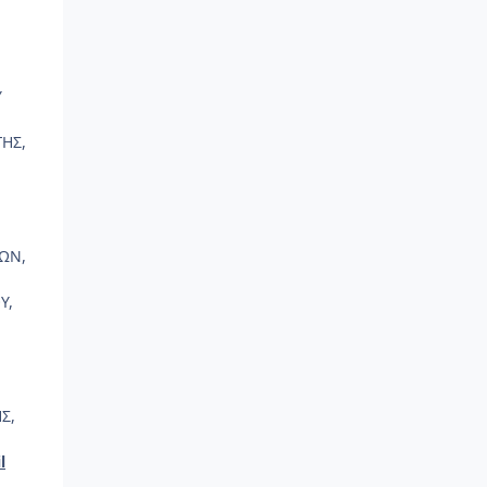
Υ
ΗΣ,
ΙΩΝ,
Υ,
Σ,
l