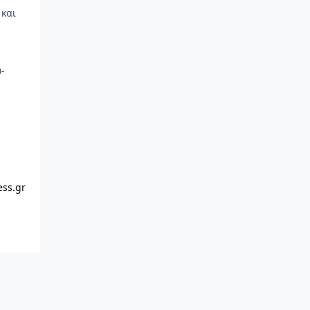
 και
-
ess.gr