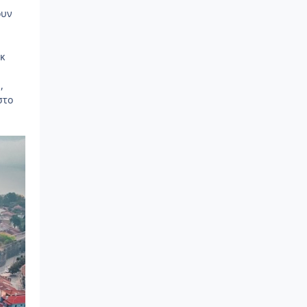
ουν
κ
,
στο