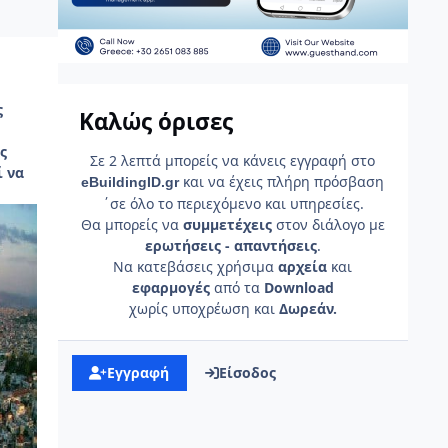
ς
Καλώς όρισες
ς
Σε 2 λεπτά μπορείς να κάνεις εγγραφή στο
ί να
και να έχεις πλήρη πρόσβαση
e
Building
ID
.gr
΄σε όλο το περιεχόμενο και υπηρεσίες.
Θα μπορείς να
συμμετέχεις
στον διάλογο με
ερωτήσεις - απαντήσεις
.
Να κατεβάσεις χρήσιμα
αρχεία
και
εφαρμογές
από τα
Download
χωρίς υποχρέωση και
Δωρεάν.
Εγγραφή
Είσοδος