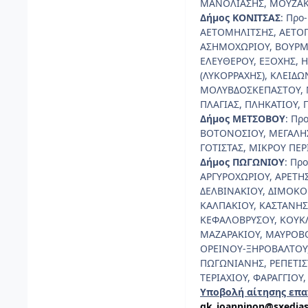
ΜΑΝΟΛΙΑΣΗΣ, ΜΟΥΖΑΚΑ
Δήμος ΚΟΝΙΤΣΑΣ
: Προ
ΑΕΤΟΜΗΛΙΤΣΗΣ, ΑΕΤΟΠ
ΑΣΗΜΟΧΩΡΙΟΥ, ΒΟΥΡΜΠ
ΕΛΕΥΘΕΡΟΥ, ΕΞΟΧΗΣ, 
(ΛΥΚΟΡΡΑΧΗΣ), ΚΛΕΙΔΩ
ΜΟΛΥΒΔΟΣΚΕΠΑΣΤΟΥ, Μ
ΠΛΑΓΙΑΣ, ΠΛΗΚΑΤΙΟΥ,
Δήμος ΜΕΤΣΟΒΟΥ
: Πρ
ΒΟΤΟΝΟΣΙΟΥ, ΜΕΓΑΛΗΣ
ΓΟΤΙΣΤΑΣ, ΜΙΚΡΟΥ ΠΕΡ
Δήμος ΠΩΓΩΝΙΟΥ
: Πρ
ΑΡΓΥΡΟΧΩΡΙΟΥ, ΑΡΕΤΗ
ΔΕΛΒΙΝΑΚΙΟΥ, ΔΙΜΟΚΟ
ΚΑΛΠΑΚΙΟΥ, ΚΑΣΤΑΝΗΣ
ΚΕΦΑΛΟΒΡΥΣΟΥ, ΚΟΥΚΛ
ΜΑΖΑΡΑΚΙΟΥ, ΜΑΥΡΟΒ
ΟΡΕΙΝΟΥ-ΞΗΡΟΒΑΛΤΟΥ,
ΠΩΓΩΝΙΑΝΗΣ, ΡΕΠΕΤΙΣΤ
ΤΕΡΙΑΧΙΟΥ, ΦΑΡΑΓΓΙΟΥ
Υποβολή αίτησης επα
gk_ioanninon@sxedias