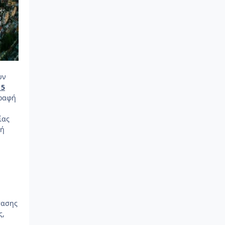
υν
 5
γραφή
ίας
κή
τασης
ς,