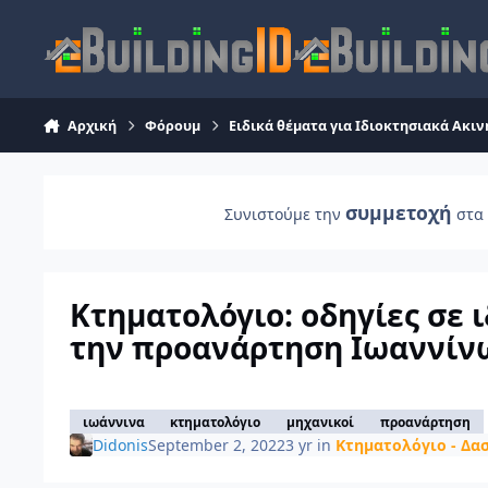
Skip to content
Αρχική
Φόρουμ
Ειδικά θέματα για Ιδιοκτησιακά Ακιν
συμμετοχή
Συνιστούμε την
στα 
Κτηματολόγιο: οδηγίες σε ι
την προανάρτηση Ιωαννίν
ιωάννινα
κτηματολόγιο
μηχανικοί
προανάρτηση
Didonis
September 2, 2022
3 yr
in
Κτηματολόγιο - Δασι