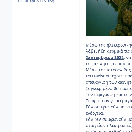
Περιστέρι & Πεντέλη
Μέσω της ηλεκτρονικής
λάβει ήδη ατομικά τις
Σεπτεμβρίου 2022
, ν
της ακίνητης περιουσί
Μέσω της ιστοσελίδας
του taxisnet, έχουν π
απεικόνιση των ακινήτ
Συγκεκριμένα θα πρέπει
Την περιγραφή και τη 
Τα όρια των γεωτεμαχί
Εάν συμφωνούν με τα σ
ενέργεια.
Εάν δεν συμφωνούν με
στοιχείων ηλεκτρονικά
κατόπιν ραντεβού στο