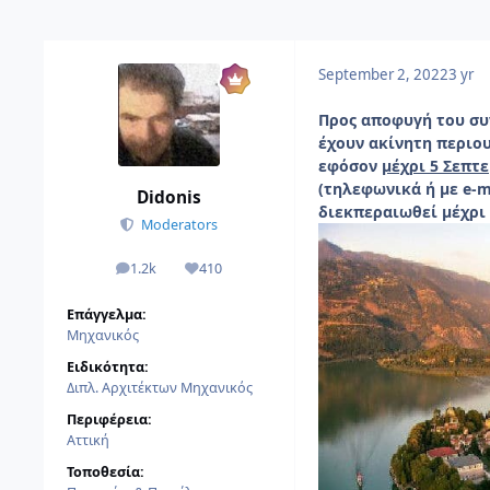
September 2, 2022
3 yr
Προς αποφυγή του συ
έχουν ακίνητη περιου
εφόσον
μέχρι 5 Σεπτε
(τηλεφωνικά ή με e-m
Didonis
διεκπεραιωθεί μέχρι
Moderators
1.2k
410
αναρτήσεις
Reputation
Επάγγελμα:
Μηχανικός
Ειδικότητα:
Διπλ. Αρχιτέκτων Μηχανικός
Περιφέρεια:
Αττική
Τοποθεσία: