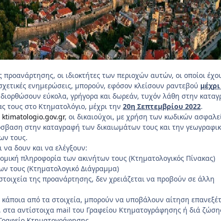
 προανάρτησης, οι ιδιοκτήτες των περιοχών αυτών, οι οποίοι έχο
 σχετικές ενημερώσεις, μπορούν, εφόσον κλείσουν ραντεβού
μέχρι
α διορθώσουν εύκολα, γρήγορα και δωρεάν, τυχόν λάθη στην κατα
ας τους στο Κτηματολόγιο, μέχρι την
20η Σεπτεμβρίου 2022
.
,
ktimatologio.gov.gr
, οι δικαιούχοι, με χρήση των κωδικών ασφαλε
ρόσβαση στην καταγραφή των δικαιωμάτων τους και την γεωγραφι
ων τους.
 να δουν και να ελέγξουν:
νομική πληροφορία των ακινήτων τους (Κτηματολογικός Πίνακας)
ων τους (Κτηματολογικό Διάγραμμα)
τοιχεία της προανάρτησης, δεν χρειάζεται να προβούν σε άλλη
 κάποια από τα στοιχεία, μπορούν να υποβάλουν αίτηση επανεξέ
, στα αντίστοιχα mail του Γραφείου Κτηματογράφησης ή διά ζώση
 Γραφείο Κτηματογράφησης.