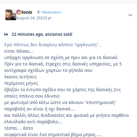
Author stats
Didonis
Moderators
August 24, 2022
3 yr
22 minutes ago, atsianos said:
Εγώ πάντως δεν διακρίνω κάποια "οργάνωση"..
είσαι άδικος...
υπάρχει οργάνωση σε σχέση με πριν και για τα δασικά.
Πρίν για τα δασικά, έτρεχες στις δασικές υπηρεσίες, με 5
αντίγραφα σχεδίων χαρτών το γήπεδο σου
έκανες αιτήσεις
περίμενες μήνες
έβαζαν το έντυπο σχέδιο σου σε χάρτες της δασικής (τις
οποίες σπάνια σου έδιναν)
με φωτισμό από κάτω ώστε να κάνουν "επιστημονική"
παραβολή αν είναι ή οχι δασικό....
και πολλές άλλες διαδικασίες και φυσικά με γνήσιο παρθένο
ελαιόλαδο αντί παράβολο....
τέσπα.... άστο
συγκριτικά είναι ένα σημαντικό βήμα μπρος.....