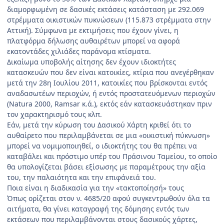
διαμορφωμένη σε δασικές εκτάσεις κατάσταση με 292.069
στρέμματα οικιστικών πυκνώσεων (115.873 στρέμματα στην
Αττική). Σύμφωνα με εκτιμήσεις που έχουν γίνει, η
πλατφόρμα δήλωσης αυθαιρέτων μπορεί να αφορά
εκατοντάδες χιλιάδες παράνομα κτίσματα.
Δικαίωμα υποβολής αίτησης δεν έχουν ιδιοκτήτες
κατασκευών που δεν είναι κατοικίες, κτίρια που ανεγέρθηκαν
μετά την 28η Ιουλίου 2011, κατοικίες που βρίσκονται εντός
αναδασωτέων περιοχών, ή εντός προστατευόμενων περιοχών
(Natura 2000, Ramsar κ.ά.), εκτός εάν κατασκευάστηκαν πριν
τον χαρακτηρισμό τους κλπ.
Εάν, μετά την κύρωση του Δασικού Χάρτη κριθεί ότι το
αυθαίρετο που περιλαμβάνεται σε μια «οικιστική πύκνωση»
μπορεί να νομιμοποιηθεί, ο ιδιοκτήτης του θα πρέπει να
καταβάλει και πρόστιμο υπέρ του Πράσινου Ταμείου, το οποίο
θα υπολογίζεται βάσει εξίσωσης με παραμέτρους την αξία
του, την παλαιότητα και την επιφάνειά του.
Ποια είναι η διαδικασία για την «τακτοποίησή» τους
Όπως ορίζεται στον ν. 4685/20 αφού συγκεντρωθούν όλα τα
αιτήματα, θα γίνει καταγραφή της δόμησης εντός των
εκτάσεων που περιλαμβάνονται στους δασικούς χάρτες,