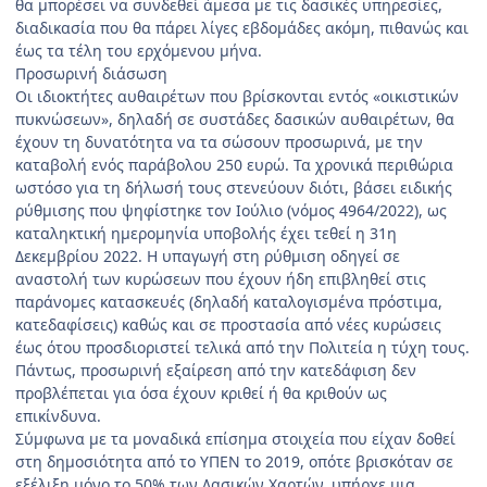
θα μπορέσει να συνδεθεί άμεσα με τις δασικές υπηρεσίες,
διαδικασία που θα πάρει λίγες εβδομάδες ακόμη, πιθανώς και
έως τα τέλη του ερχόμενου μήνα.
Προσωρινή διάσωση
Οι ιδιοκτήτες αυθαιρέτων που βρίσκονται εντός «οικιστικών
πυκνώσεων», δηλαδή σε συστάδες δασικών αυθαιρέτων, θα
έχουν τη δυνατότητα να τα σώσουν προσωρινά, με την
καταβολή ενός παράβολου 250 ευρώ. Τα χρονικά περιθώρια
ωστόσο για τη δήλωσή τους στενεύουν διότι, βάσει ειδικής
ρύθμισης που ψηφίστηκε τον Ιούλιο (νόμος 4964/2022), ως
καταληκτική ημερομηνία υποβολής έχει τεθεί η 31η
Δεκεμβρίου 2022. Η υπαγωγή στη ρύθμιση οδηγεί σε
αναστολή των κυρώσεων που έχουν ήδη επιβληθεί στις
παράνομες κατασκευές (δηλαδή καταλογισμένα πρόστιμα,
κατεδαφίσεις) καθώς και σε προστασία από νέες κυρώσεις
έως ότου προσδιοριστεί τελικά από την Πολιτεία η τύχη τους.
Πάντως, προσωρινή εξαίρεση από την κατεδάφιση δεν
προβλέπεται για όσα έχουν κριθεί ή θα κριθούν ως
επικίνδυνα.
Σύμφωνα με τα μοναδικά επίσημα στοιχεία που είχαν δοθεί
στη δημοσιότητα από το ΥΠΕΝ το 2019, οπότε βρισκόταν σε
εξέλιξη μόνο το 50% των Δασικών Χαρτών, υπήρχε μια