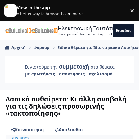
Skip to content
View in the app
×
Di
A better way to browse.
Learn more
.
Ηλεκτρονική Ταυτότητα Κτιρ
Είσοδος
Ηλεκτρονική Ταυτότητα Κτιρίων Forum Μηχανικ
Αρχική
Φόρουμ
Ειδικά θέματα για Ιδιοκτησιακά Ακινήτω
συμμετοχή
Συνιστούμε την
στα θέματα
με
ερωτήσεις - απαντήσεις - σχολιασμό
.
Δασικά αυθαίρετα: Κι άλλη αναβολή
για τις δηλώσεις προσωρινής
«τακτοποίησης»
Κοινοποίηση
Ακόλουθοι
atsianos