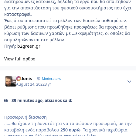
διατηρούμενες κατοικίες, δηλαδή τα έργα που θα απαιτηθούν
για την αποκατάσταση του φυσικού οικοσυστήματος που έχει
καταστραφεί.
Έως ότου αποφασιστεί το μέλλον των δασικών αυθαιρέτων,
βάσει ρύθμισης που προωθήθηκε προσφάτως θα προχωρά η
κύρωση των δασικών χαρτών με …εκκρεμότητες, οι οποίες θα
συμπληρώνονται στο μέλλον.
Πηγή:
b2green.gr
View full άρθρο
Author stats
Didonis
Moderators
August 24, 2022
3 yr
39 minutes ago, atsianos said:
....
Προσωρινή διάσωση
......θα έχουν τη δυνατότητα να τα σώσουν προσωρινά, με την
καταβολή ενός παράβολου
250 ευρώ
. Τα χρονικά περιθώρια