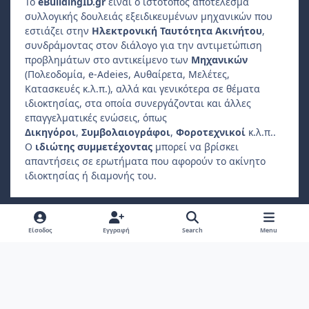
Το
e
Building
ID
.gr
είναι ο ιστότοπος αποτέλεσμα
συλλογικής δουλειάς εξειδικευμένων μηχανικών που
εστιάζει στην
Ηλεκτρονική Ταυτότητα Ακινήτου
,
συνδράμοντας στον διάλογο για την αντιμετώπιση
προβλημάτων στο αντικείμενο των
Μηχανικών
(Πολεοδομία, e-Adeies, Αυθαίρετα, Μελέτες,
Κατασκευές κ.λ.π.), αλλά και γενικότερα σε θέματα
ιδιοκτησίας, στα οποία συνεργάζονται και άλλες
επαγγελματικές ενώσεις, όπως
Δικηγόροι
,
Συμβολαιογράφοι
,
Φοροτεχνικοί
κ.λ.π..
Ο
ιδιώτης συμμετέχοντας
μπορεί να βρίσκει
απαντήσεις σε ερωτήματα που αφορούν το ακίνητο
ιδιοκτησίας ή διαμονής του.
Light Mode
Dark Mode
System Preference
f
Είσοδος
Εγγραφή
Search
Menu
a
Πολιτική Απορρήτου
Επικοινωνήστε μαζί μας
Cookies
c
Copyright 2022, ebuildingid.gr
Powered by
Invision Community
e
b
o