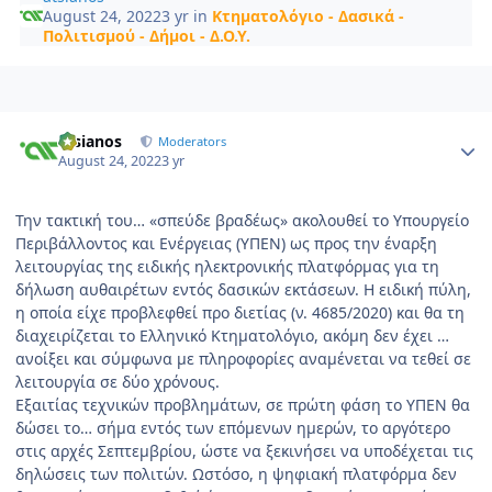
August 24, 2022
3 yr
in
Κτηματολόγιο - Δασικά -
Πολιτισμού - Δήμοι - Δ.Ο.Υ.
Author stats
atsianos
Moderators
August 24, 2022
3 yr
Την τακτική του… «σπεύδε βραδέως» ακολουθεί το Υπουργείο
Περιβάλλοντος και Ενέργειας (ΥΠΕΝ) ως προς την έναρξη
λειτουργίας της ειδικής ηλεκτρονικής πλατφόρμας για τη
δήλωση αυθαιρέτων εντός δασικών εκτάσεων. Η ειδική πύλη,
η οποία είχε προβλεφθεί προ διετίας (ν. 4685/2020) και θα τη
διαχειρίζεται το Ελληνικό Κτηματολόγιο, ακόμη δεν έχει …
ανοίξει και σύμφωνα με πληροφορίες αναμένεται να τεθεί σε
λειτουργία σε δύο χρόνους.
Εξαιτίας τεχνικών προβλημάτων, σε πρώτη φάση το ΥΠΕΝ θα
δώσει το… σήμα εντός των επόμενων ημερών, το αργότερο
στις αρχές Σεπτεμβρίου, ώστε να ξεκινήσει να υποδέχεται τις
δηλώσεις των πολιτών. Ωστόσο, η ψηφιακή πλατφόρμα δεν