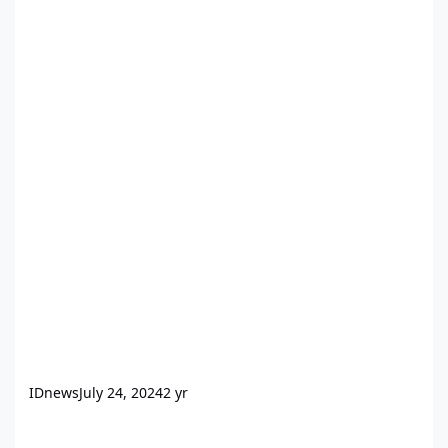
IDnews
July 24, 2024
2 yr
Παγίδες και λύσεις για τροχόσπιτα και τροχοβίλες σε οικόπεδα