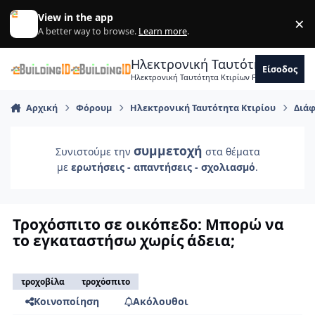
Skip to content
View in the app
×
Di
A better way to browse.
Learn more
.
Ηλεκτρονική Ταυτότητα Κτιρ
Είσοδος
Ηλεκτρονική Ταυτότητα Κτιρίων Forum Μηχανικ
Αρχική
Φόρουμ
Ηλεκτρονική Ταυτότητα Κτιρίου
Διάφ
συμμετοχή
Συνιστούμε την
στα θέματα
με
ερωτήσεις - απαντήσεις - σχολιασμό
.
Τροχόσπιτο σε οικόπεδο: Μπορώ να
το εγκαταστήσω χωρίς άδεια;
τροχοβίλα
τροχόσπιτο
Κοινοποίηση
Ακόλουθοι