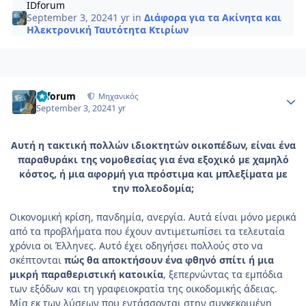
IDforum
September 3, 2024
1 yr
in
Διάφορα για τα Ακίνητα και
Ηλεκτρονική Ταυτότητα Κτιρίων
Author stats
IDforum
Μηχανικός
September 3, 2024
1 yr
Αυτή η τακτική πολλών ιδιοκτητών οικοπέδων, είναι ένα
παραθυράκι της νομοθεσίας για ένα εξοχικό με χαμηλό
κόστος, ή μια αφορμή για πρόστιμα και μπλεξίματα με
την πολεοδομία;
Οικονομική κρίση, πανδημία, ανεργία. Αυτά είναι μόνο μερικά
από τα προβλήματα που έχουν αντιμετωπίσει τα τελευταία
χρόνια οι Έλληνες. Αυτό έχει οδηγήσει πολλούς στο να
σκέπτονται
πώς θα αποκτήσουν ένα φθηνό σπίτι ή μια
μικρή παραθεριστική κατοικία
, ξεπερνώντας τα εμπόδια
των εξόδων και τη γραφειοκρατία της οικοδομικής άδειας.
Μία εκ των λύσεων που εντάσσονται στην συγκεκριμένη