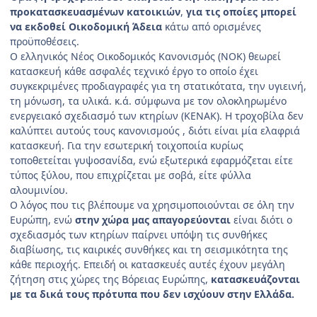
προκατασκευασμένων κατοικιών
,
για τις οποίες μπορεί
να εκδοθεί Οικοδομική Άδεια
κάτω από ορισμένες
προϋποθέσεις.
Ο ελληνικός Νέος Οικοδομικός Κανονισμός (ΝΟΚ) θεωρεί
κατασκευή κάθε ασφαλές τεχνικό έργο το οποίο έχει
συγκεκριμένες προδιαγραφές για τη στατικότατα, την υγιεινή,
τη μόνωση, τα υλικά. κ.ά. σύμφωνα με τον ολοκληρωμένο
ενεργειακό σχεδιασμό των κτηρίων (ΚΕΝΑΚ). Η τροχοβίλα δεν
καλύπτει αυτούς τους κανονισμούς , διότι είναι μία ελαφριά
κατασκευή. Για την εσωτερική τοιχοποιία κυρίως
τοποθετείται γυψοσανίδα, ενώ εξωτερικά εφαρμόζεται είτε
τύπος ξύλου, που επιχρίζεται με σοβά, είτε φύλλα
αλουμινίου.
Ο λόγος που τις βλέπουμε να χρησιμοποιούνται σε όλη την
Ευρώπη, ενώ
στην χώρα μας απαγορεύονται
είναι διότι ο
σχεδιασμός των κτηρίων παίρνει υπόψη τις συνθήκες
διαβίωσης, τις καιρικές συνθήκες και τη σεισμικότητα της
κάθε περιοχής. Επειδή οι κατασκευές αυτές έχουν μεγάλη
ζήτηση στις χώρες της Βόρειας Ευρώπης,
κατασκευάζονται
με τα δικά τους πρότυπα που δεν ισχύουν στην Ελλάδα.