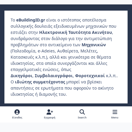
Το
e
Building
ID
.gr
είναι ο ιστότοπος αποτέλεσμα
συλλογικής δουλειάς εξειδικευμένων μηχανικών που
εστιάζει στην
Ηλεκτρονική Ταυτότητα Ακινήτου
,
συνδράμοντας στον διάλογο για την αντιμετώπιση
προβλημάτων στο αντικείμενο των
Μηχανικών
(Πολεοδομία, e-Adeies, Αυθαίρετα, Μελέτες,
Κατασκευές κ.λ.π.), αλλά και γενικότερα σε θέματα
ιδιοκτησίας, στα οποία συνεργάζονται και άλλες
επαγγελματικές ενώσεις, όπως
Δικηγόροι
,
Συμβολαιογράφοι
,
Φοροτεχνικοί
κ.λ.π..
Ο
ιδιώτης συμμετέχοντας
μπορεί να βρίσκει
απαντήσεις σε ερωτήματα που αφορούν το ακίνητο
ιδιοκτησίας ή διαμονής του.
Light Mode
Dark Mode
System Preference
f
Είσοδος
Εγγραφή
Search
Menu
a
Πολιτική Απορρήτου
Επικοινωνήστε μαζί μας
Cookies
c