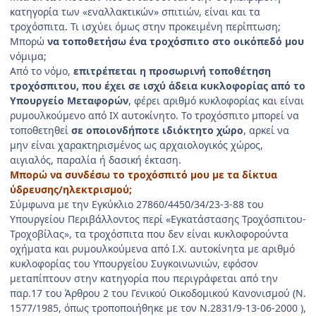
κατηγορία των «εναλλακτικών» σπιτιών, είναι και τα
τροχόσπιτα. Τι ισχύει όμως στην προκειμένη περίπτωση;
Μπορώ
να τοποθετήσω ένα τροχόσπιτο στο οικόπεδό μου
νόμιμα;
Από το νόμο,
επιτρέπεται η προσωρινή τοποθέτηση
τροχόσπιτου, που έχει σε ισχύ άδεια κυκλοφορίας από το
Υπουργείο Μεταφορών
, φέρει αριθμό κυκλοφορίας και είναι
ρυμουλκούμενο από ΙΧ αυτοκίνητο. Το τροχόσπιτο μπορεί να
τοποθετηθεί
σε οποιονδήποτε ιδιόκτητο χώρο
, αρκεί να
μην είναι χαρακτηρισμένος ως αρχαιολογικός χώρος,
αιγιαλός, παραλία ή δασική έκταση.
Μπορώ να συνδέσω το τροχόσπιτό μου με τα δίκτυα
ύδρευσης/ηλεκτρισμού;
Σύμφωνα με την Εγκύκλιο 27860/4450/34/23-3-88 του
Υπουργείου Περιβάλλοντος περί «Εγκατάστασης Τροχόσπιτου-
Τροχοβίλας», τα τροχόσπιτα που δεν είναι κυκλοφορούντα
οχήματα και ρυμουλκούμενα από Ι.Χ. αυτοκίνητα με αριθμό
κυκλοφορίας του Υπουργείου Συγκοινωνιών, εφόσον
μεταπίπτουν στην κατηγορία που περιγράφεται από την
παρ.17 του Άρθρου 2 του Γενικού Οικοδομικού Κανονισμού (Ν.
1577/1985, όπως τροποποιήθηκε με τον Ν.2831/9-13-06-2000 ),