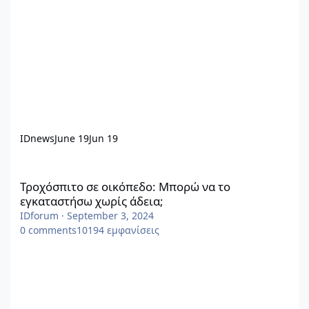
IDnews
June 19
Jun 19
Τροχόσπιτο σε οικόπεδο: Μπορώ να το εγκαταστήσω χωρίς άδει
Τροχόσπιτο σε οικόπεδο: Μπορώ να το
εγκαταστήσω χωρίς άδεια;
IDforum
·
September 3, 2024
0
comments
10194
εμφανίσεις