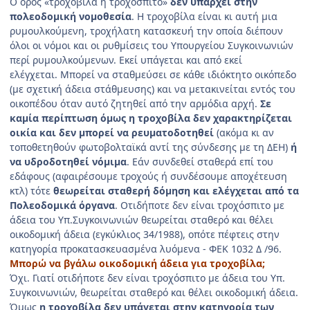
Ο όρος «τροχοβίλα ή τροχόσπιτο»
δεν υπάρχει στην
πολεοδομική νομοθεσία
. Η τροχοβίλα είναι κι αυτή μια
ρυμουλκούμενη, τροχήλατη κατασκευή την οποία διέπουν
όλοι οι νόμοι και οι ρυθμίσεις του Υπουργείου Συγκοινωνιών
περί ρυμουλκούμενων. Εκεί υπάγεται και από εκεί
ελέγχεται. Μπορεί να σταθμεύσει σε κάθε ιδιόκτητο οικόπεδο
(με σχετική άδεια στάθμευσης) και να μετακινείται εντός του
οικοπέδου όταν αυτό ζητηθεί από την αρμόδια αρχή.
Σε
καμία περίπτωση όμως η τροχοβίλα δεν χαρακτηρίζεται
οικία και δεν μπορεί να ρευματοδοτηθεί
(ακόμα κι αν
τοποθετηθούν φωτοβολταϊκά αντί της σύνδεσης με τη ΔΕΗ)
ή
να υδροδοτηθεί νόμιμα
. Εάν συνδεθεί σταθερά επί του
εδάφους (αφαιρέσουμε τροχούς ή συνδέσουμε αποχέτευση
κτλ) τότε
θεωρείται σταθερή δόμηση και ελέγχεται από τα
Πολεοδομικά όργανα
. Οτιδήποτε δεν είναι τροχόσπιτο με
άδεια του Υπ.Συγκοινωνιών θεωρείται σταθερό και θέλει
οικοδομική άδεια (εγκύκλιος 34/1988), οπότε πέφτεις στην
κατηγορία προκατασκευασμένα λυόμενα - ΦΕΚ 1032 Δ /96.
Μπορώ να βγάλω οικοδομική άδεια για τροχοβίλα;
Όχι. Γιατί οτιδήποτε δεν είναι τροχόσπιτο με άδεια του Υπ.
Συγκοινωνιών, θεωρείται σταθερό και θέλει οικοδομική άδεια.
Όμως
η τροχοβίλα δεν υπάγεται στην κατηγορία των