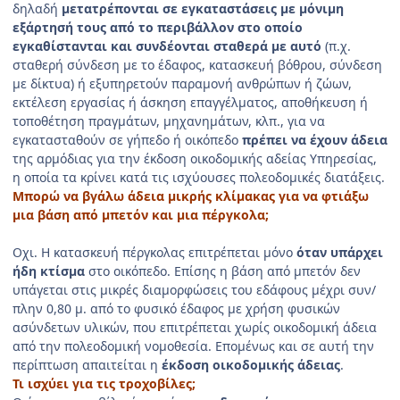
δηλαδή
μετατρέπονται σε εγκαταστάσεις με μόνιμη
εξάρτησή τους από το περιβάλλον
στο οποίο
εγκαθίστανται και συνδέονται σταθερά με αυτό
(π.χ.
σταθερή σύνδεση με το έδαφος, κατασκευή βόθρου, σύνδεση
με δίκτυα) ή εξυπηρετούν παραμονή ανθρώπων ή ζώων,
εκτέλεση εργασίας ή άσκηση επαγγέλματος, αποθήκευση ή
τοποθέτηση πραγμάτων, μηχανημάτων, κλπ., για να
εγκατασταθούν σε γήπεδο ή οικόπεδο
πρέπει να έχουν άδεια
της αρμόδιας για την έκδοση οικοδομικής αδείας Υπηρεσίας,
η οποία τα κρίνει κατά τις ισχύουσες πολεοδομικές διατάξεις.
Μπορώ να βγάλω άδεια μικρής κλίμακας για να φτιάξω
μια βάση από μπετόν και μια πέργκολα;
Οχι. Η κατασκευή πέργκολας επιτρέπεται μόνο
όταν υπάρχει
ήδη κτίσμα
στο οικόπεδο. Επίσης η βάση από μπετόν δεν
υπάγεται στις μικρές διαμορφώσεις του εδάφους μέχρι συν/
πλην 0,80 μ. από το φυσικό έδαφος με χρήση φυσικών
ασύνδετων υλικών, που επιτρέπεται χωρίς οικοδομική άδεια
από την πολεοδομική νομοθεσία. Επομένως και σε αυτή την
περίπτωση απαιτείται η
έκδοση οικοδομικής άδειας
.
Τι ισχύει για τις τροχοβίλες;