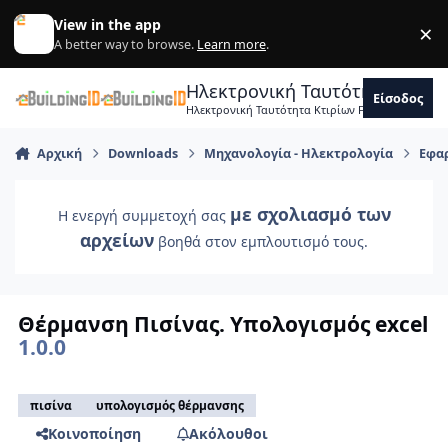
Skip to content
View in the app
×
Di
A better way to browse.
Learn more
.
Ηλεκτρονική Ταυτότητα Κτιρ
Είσοδος
Ηλεκτρονική Ταυτότητα Κτιρίων Forum Μηχανικ
Αρχική
Downloads
Μηχανολογία - Ηλεκτρολογία
Εφα
με σχολιασμό των
Η ενεργή συμμετοχή σας
αρχείων
βοηθά στον εμπλουτισμό τους.
Θέρμανση Πισίνας. Υπολογισμός excel
1.0.0
πισίνα
υπολογισμός θέρμανσης
Κοινοποίηση
Ακόλουθοι