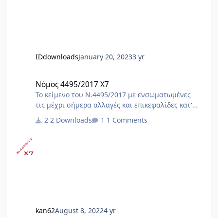
IDdownloads
January 20, 2023
3 yr
Νόμος 4495/2017 X7
Νόμος 4495/2017 X7
Το κείμενο του Ν.4495/2017 με ενσωματωμένες
τις μέχρι σήμερα αλλαγές και επικεφαλίδες κατ'
άρθρο. Αλλαγές με τον ν.5106/24 (ΦΕΚ
2 Downloads
1 Comments
63Α/1.5.2024)[Α1] [Α1]Αλλαγές και προσθήκες με
τον ν.5106/24 (ΦΕΚ 63Α/1.5.2024) : - άρθρο 19,
παρ.2 - άρθρο 24, παρ.1, 2Α - άρθρο 29, παρ.4 -
άρθρο 44, παρ.1 - άρθρο 81, παρ.3 - κατάργηση
άρθρων 85, 91, 92, 93, 94, 95 - άρθρο 109, παρ.2 -
προσθήκη άρθρων 125Α έως 125ΚΑ Αλλαγές με
τον ν.5069/23 (ΦΕΚ 193Α/28.11.2023) Αλλαγές με
τον Ν.5037/23 (ΦΕΚ 78Α/28.3.2023) Αλλαγ
kan62
August 8, 2022
4 yr