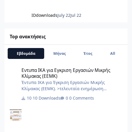
IDdownloads
July 22
Jul 22
Top ανακτήσεις
Εβδομάδα
Μήνας
Έτος
All
Εντυπα ΙΚΑ για Εγκριση Εργασιών Μικρής Κλίμακας (ΕΕΜΚ)
Εντυπα ΙΚΑ για Εγκριση Εργασιών Μικρής
Κλίμακας (ΕΕΜΚ)
Έντυπα ΙΚΑ για Έγκριση Εργασιών Μικρής
Κλίμακας (ΕΕΜΚ). >τελευταία ενημέρωση
10/2017< 8.Τεχνική Εκθεση I.K.A.docx
10 Downloads
0 Comments
2.3.Εξουσιοδότηση αίτησης – δήλωσης
μεταβολών-κλεισιμο στο ΙΚΑ 3_3.docx
2.2.Εξουσιοδότηση κατάθεσης και πληρωμής της
ΑΠΔ στο ΙΚΑ 2_3.docx 2.1.Εξουσιοδότηση αίτησης
– δήλωσης απογραφής στο ΙΚΑ 1_3.docx 1.Αίτηση
Δήλωση Απογραφης Νέου Εργου από ΙΚΑ.pdf 0.ΙΚΑ