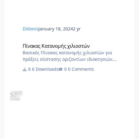
ΔΙΚΑΙΟΛΟΓΗΤΙΚΑ ΑΠΟΓΡΑΦΗΣ ΝΕΟΥ ΕΡΓΟΥ.PDF
6.Αίτηση Δήλ
Didonis
January 18, 2024
2 yr
Πίνακας Κατανομής χιλιοστών
Πίνακας Κατανομής χιλιοστών
Βασικός Πίνακας κατανομής χιλιοστών για
πράξεις σύστασης οριζοντίων ιδιοκτησιών.
Χρήσιμο ως σημείο αναφοράς για να στήσετε το
6 Downloads
0 Comments
δικό σας