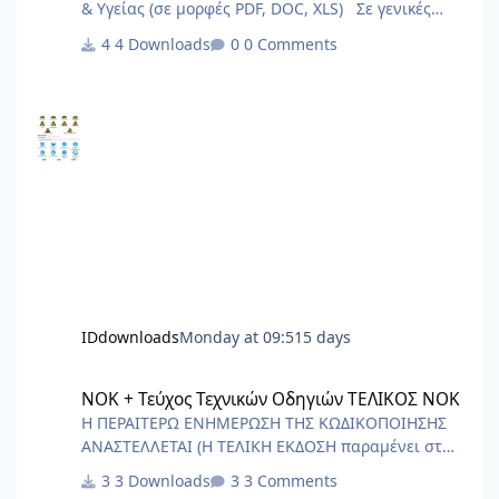
& Υγείας (σε μορφές PDF, DOC, XLS) Σε γενικές
γραμμές είναι πολύ γενικά και ενδεχόμεναι
4 Downloads
0 Comments
μπορούν να καλύψουν σημαντικό φάσμα έργων.
IDdownloads
Monday at 09:51
5 days
ΝΟΚ + Τεύχος Τεχνικών Οδηγιών ΤΕΛΙΚΟΣ ΝΟΚ
ΝΟΚ + Τεύχος Τεχνικών Οδηγιών ΤΕΛΙΚΟΣ ΝΟΚ
Η ΠΕΡΑΙΤΕΡΩ ΕΝΗΜΕΡΩΣΗ ΤΗΣ ΚΩΔΙΚΟΠΟΙΗΣΗΣ
ΑΝΑΣΤΕΛΛΕΤΑΙ (Η ΤΕΛΙΚΗ ΕΚΔΟΣΗ παραμένει στα
αρχεία για ιστορικούς λόγους) ΑΙΤΙΑ Ο
3 Downloads
3 Comments
ΑΡΙΣΤΟΤΕΛΗΣ - Ρητορική (1375b) - “οὐδὲν