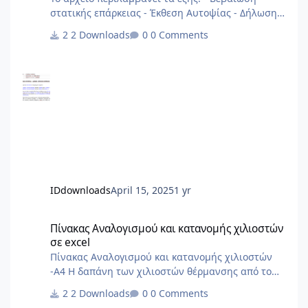
στατικής επάρκειας - Έκθεση Αυτοψίας - Δήλωση
Στατικής Επάρκειας αρχείο από 2013
2 Downloads
0 Comments
IDdownloads
April 15, 2025
1 yr
Πίνακας Αναλογισμού και κατανομής χιλιοστών σε excel
Πίνακας Αναλογισμού και κατανομής χιλιοστών
σε excel
Πίνακας Αναλογισμού και κατανομής χιλιοστών
-Α4 Η δαπάνη των χιλιοστών θέρμανσης από το
ΠΔ'85 και μετά δεν γίνεται με σταθερά χιλιοστά
2 Downloads
0 Comments
αλλά με δύο συντελεστές, έναν για την χρέωση με