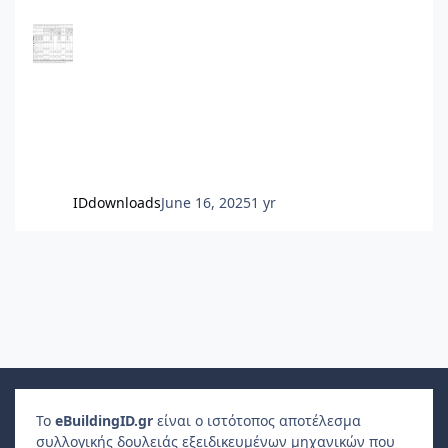
βάση την ένδειξη των ωρομετρητών/
θερμιδομετρητών και έναν για το πάγιο. Δεν το
περιλαμβάνει ο Πίνακας.
IDdownloads
June 16, 2025
1 yr
Το
e
Building
ID
.gr
είναι ο ιστότοπος αποτέλεσμα
συλλογικής δουλειάς εξειδικευμένων μηχανικών που