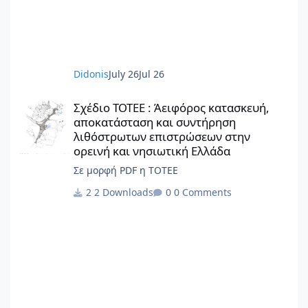
στην παρούσα έκδοση αποτελούν πρωτότυπο
έργο και παραμένουν πνευματική ιδιοκτησία
της Beatriz Ramo / STAR strategies +
architecture. Για άδειες χρήσης,
αναπαραγωγής ή μετάφρασης: contact@st-
Didonis
July 26
Jul 26
ar.nl www.st-ar.nl
Σχέδιο ΤΟΤΕΕ : Άειφόρος κατασκευή, αποκατάσταση και συντή
Σχέδιο ΤΟΤΕΕ : Άειφόρος κατασκευή,
αποκατάσταση και συντήρηση
λιθόστρωτων επιστρώσεων στην
ορεινή και νησιωτική Ελλάδα
Σε μορφή PDF η ΤΟΤΕΕ
2 Downloads
0 Comments