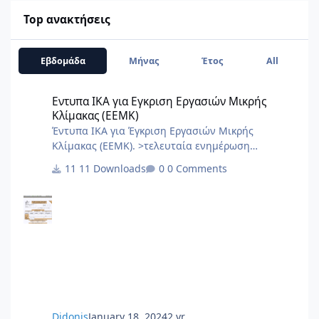
Top ανακτήσεις
Εβδομάδα
Μήνας
Έτος
All
Εντυπα ΙΚΑ για Εγκριση Εργασιών Μικρής Κλίμακας (ΕΕΜΚ)
Εντυπα ΙΚΑ για Εγκριση Εργασιών Μικρής
Κλίμακας (ΕΕΜΚ)
Έντυπα ΙΚΑ για Έγκριση Εργασιών Μικρής
Κλίμακας (ΕΕΜΚ). >τελευταία ενημέρωση
10/2017< 8.Τεχνική Εκθεση I.K.A.docx
11 Downloads
0 Comments
2.3.Εξουσιοδότηση αίτησης – δήλωσης
μεταβολών-κλεισιμο στο ΙΚΑ 3_3.docx
2.2.Εξουσιοδότηση κατάθεσης και πληρωμής της
ΑΠΔ στο ΙΚΑ 2_3.docx 2.1.Εξουσιοδότηση αίτησης
– δήλωσης απογραφής στο ΙΚΑ 1_3.docx 1.Αίτηση
Δήλωση Απογραφης Νέου Εργου από ΙΚΑ.pdf 0.ΙΚΑ
ΔΙΚΑΙΟΛΟΓΗΤΙΚΑ ΑΠΟΓΡΑΦΗΣ ΝΕΟΥ ΕΡΓΟΥ.PDF
6.Αίτηση Δήλ
Didonis
January 18, 2024
2 yr