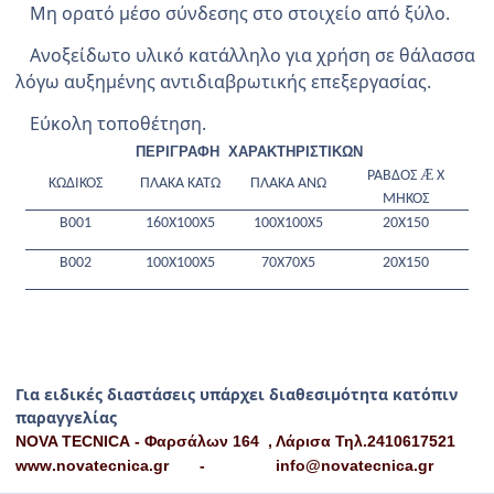
Μη ορατό μέσο σύνδεσης στο στοιχείο από ξύλο.
Ανοξείδωτο υλικό κατάλληλο για χρήση σε θάλασσα
λόγω αυξημένης αντιδιαβρωτικής επεξεργασίας.
Εύκολη τοποθέτηση.
ΠΕΡΙΓΡΑΦΗ
ΧΑΡΑΚΤΗΡΙΣΤΙΚΩΝ
Æ
ΡΑΒΔΟΣ
Χ
ΚΩΔΙΚΟΣ
ΠΛΑΚΑ ΚΑΤΩ
ΠΛΑΚΑ ΑΝΩ
ΜΗΚΟΣ
Β001
160Χ100Χ5
100Χ100Χ5
20Χ150
Β002
100Χ100Χ5
70Χ70Χ5
20Χ150
Για ειδικές διαστάσεις υπάρχει διαθεσιμότητα κατόπιν
παραγγελίας
NOVA
TECNICA
- Φαρσάλων 164
, Λάρισα Τηλ.2410617521
www
.
novatecnica
.
gr
-
info
@
novatecnica
.
gr