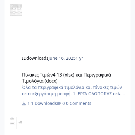
θερμιδομετρητών και έναν για το πάγιο. Δεν το
περιλαμβάνει ο Πίνακας.
IDdownloads
June 16, 2025
1 yr
Πίνακες Τιμών4.13 (xlsx) και Περιγραφικά Τιμολόγια (docx)
Πίνακες Τιμών4.13 (xlsx) και Περιγραφικά
Τιμολόγια (docx)
Όλα τα περιγραφικά τιμολόγια και πίνακες τιμών
σε επεξεργάσιμη μορφή. 1. ΕΡΓΑ ΟΔΟΠΟΙΙΑΣ σελ.
1 - 205 1.1 Περιγραφικό Τιμολόγιο Εργασιών
1 Downloads
0 Comments
Έργων Οδοποιίας σελ. 1 - 184 1.2 Πίνακας Τιμών
Εργασιών Έργων Οδοποιίας σελ. 185 - 205 2.
ΥΔΡΑΥΛΙΚΑ ΕΡΓΑ σελ. 206 - 626 2.1 Περιγραφικό
Τιμολόγιο Εργασιών Υδραυλικών Έργων σελ. 206 -
566 2.2 Πίνακας Τιμών Εργασιών Υδραυλικών