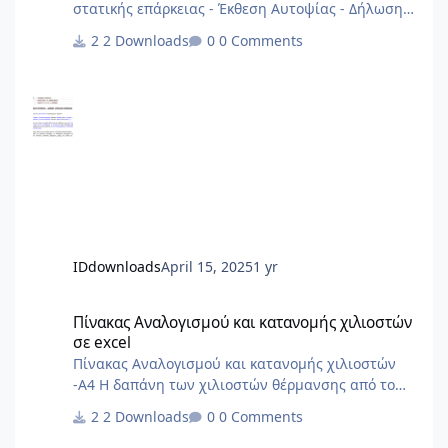
στατικής επάρκειας - Έκθεση Αυτοψίας - Δήλωση
Στατικής Επάρκειας αρχείο από 2013
2 Downloads
0 Comments
IDdownloads
April 15, 2025
1 yr
Πίνακας Αναλογισμού και κατανομής χιλιοστών σε excel
Πίνακας Αναλογισμού και κατανομής χιλιοστών
σε excel
Πίνακας Αναλογισμού και κατανομής χιλιοστών
-Α4 Η δαπάνη των χιλιοστών θέρμανσης από το
ΠΔ'85 και μετά δεν γίνεται με σταθερά χιλιοστά
2 Downloads
0 Comments
αλλά με δύο συντελεστές, έναν για την χρέωση με
βάση την ένδειξη των ωρομετρητών/