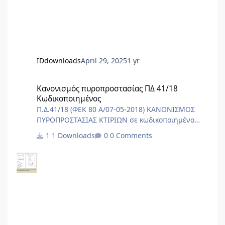
Έργων σελ. 567 - 626 3. ΛΙΜΕΝΙΚΑ ΕΡΓΑ σελ. 627 -
691 3.1 Περιγραφικό Τιμολόγιο Εργασιών
Λιμενικών Έργων σελ. 627- 687 3.2 Πίνακας Τιμών
Ε
IDdownloads
April 29, 2025
1 yr
Κανονισμός πυροπροστασίας ΠΔ 41/18 Κωδικοποιημένος
Κανονισμός πυροπροστασίας ΠΔ 41/18
Κωδικοποιημένος
Π.Δ.41/18 (ΦΕΚ 80 Α/07-05-2018) ΚΑΝΟΝΙΣΜΟΣ
ΠΥΡΟΠΡΟΣΤΑΣΙΑΣ ΚΤΙΡΙΩΝ σε κωδικοποιημένο
αρχείο word/pdf.
1 Downloads
0 Comments