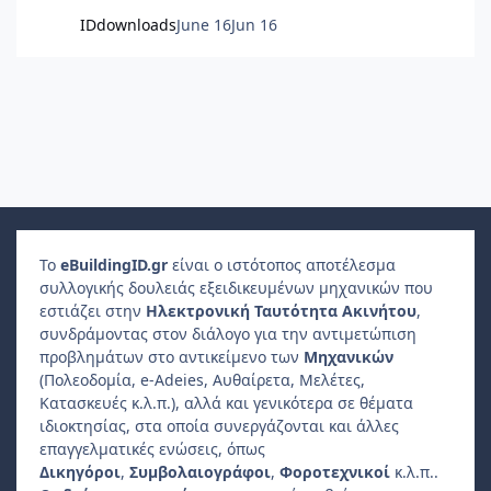
IDdownloads
June 16
Jun 16
Το
e
Building
ID
.gr
είναι ο ιστότοπος αποτέλεσμα
συλλογικής δουλειάς εξειδικευμένων μηχανικών που
εστιάζει στην
Ηλεκτρονική Ταυτότητα Ακινήτου
,
συνδράμοντας στον διάλογο για την αντιμετώπιση
προβλημάτων στο αντικείμενο των
Μηχανικών
(Πολεοδομία, e-Adeies, Αυθαίρετα, Μελέτες,
Κατασκευές κ.λ.π.), αλλά και γενικότερα σε θέματα
ιδιοκτησίας, στα οποία συνεργάζονται και άλλες
επαγγελματικές ενώσεις, όπως
Δικηγόροι
,
Συμβολαιογράφοι
,
Φοροτεχνικοί
κ.λ.π..