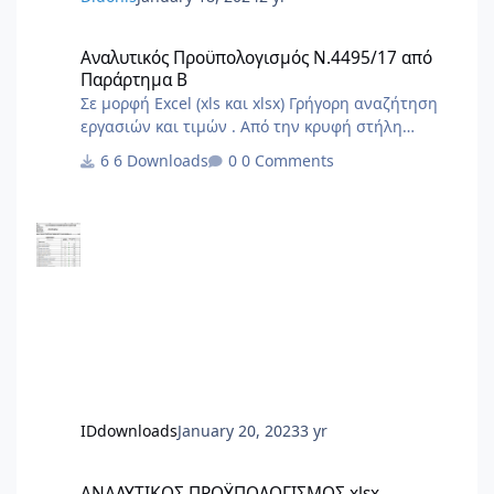
Αναλυτικός Προϋπολογισμός Ν.4495/17 από Παράρτημα Β
Αναλυτικός Προϋπολογισμός Ν.4495/17 από
Παράρτημα Β
Σε μορφή Excel (xls και xlsx) Γρήγορη αναζήτηση
εργασιών και τιμών . Από την κρυφή στήλη
φίλτρου Α επιλέγουμε το είδος εργασίας της
6 Downloads
0 Comments
δήλωσής μας . Στο τέλος από την στήλη φίλτρου
G επιλέγουμε τις ποσότητες με τιμές και
προκύπτουν οι εργασίες και το τελικό άθροισμα .
IDdownloads
January 20, 2023
3 yr
ΑΝΑΛΥΤΙΚΟΣ ΠΡΟΫΠΟΛΟΓΙΣΜΟΣ.xlsx
ΑΝΑΛΥΤΙΚΟΣ ΠΡΟΫΠΟΛΟΓΙΣΜΟΣ.xlsx