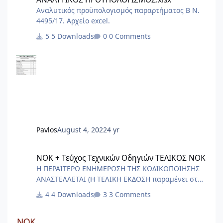
Αναλυτικός προϋπολογισμός παραρτήματος Β Ν.
4495/17. Αρχείο excel.
5 Downloads
0 Comments
Pavlos
August 4, 2022
4 yr
ΝΟΚ + Τεύχος Τεχνικών Οδηγιών ΤΕΛΙΚΟΣ ΝΟΚ
ΝΟΚ + Τεύχος Τεχνικών Οδηγιών ΤΕΛΙΚΟΣ ΝΟΚ
Η ΠΕΡΑΙΤΕΡΩ ΕΝΗΜΕΡΩΣΗ ΤΗΣ ΚΩΔΙΚΟΠΟΙΗΣΗΣ
ΑΝΑΣΤΕΛΛΕΤΑΙ (Η ΤΕΛΙΚΗ ΕΚΔΟΣΗ παραμένει στα
αρχεία για ιστορικούς λόγους) ΑΙΤΙΑ Ο
4 Downloads
3 Comments
ΑΡΙΣΤΟΤΕΛΗΣ - Ρητορική (1375b) - “οὐδὲν
διαφέρει ἢ μὴ κεῖσθαι ἢ μὴ χρῆσθαι” "δεν υπάρχει
καμιά διαφορά ανάμεσα στο να μην υπάρχει ένας