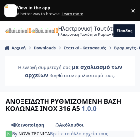
Skip to content
View in the app
×
Di
A better way to browse.
Learn more
.
Ηλεκτρονική Ταυτότητα Κτιρ
Είσοδος
Ηλεκτρονική Ταυτότητα Κτιρίων Forum Μηχανικ
Αρχική
Downloads
Στατικά - Κατασκευές
Εφαρμογές -
με σχολιασμό των
Η ενεργή συμμετοχή σας
αρχείων
βοηθά στον εμπλουτισμό τους.
ΑΝΟΞΕΙΔΩΤΗ ΡΥΘΜΙΖΟΜΕΝΗ ΒΑΣΗ
ΚΟΛΩΝΑΣ ΙΝΟΧ 316 Α5
1.0.0
Κοινοποίηση
Ακόλουθοι
By
NOVA TECNICA
Βρείτε τα άλλα αρχεία τους