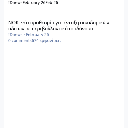
IDnews
February 26
Feb 26
ΝΟΚ: νέα προθεσμία για ένταξη οικοδομικών αδειών σε περιβα
ΝΟΚ: νέα προθεσμία για ένταξη οικοδομικών
αδειών σε περιβαλλοντικό ισοδύναμο
IDnews
·
February 26
0
comments
674
εμφανίσεις