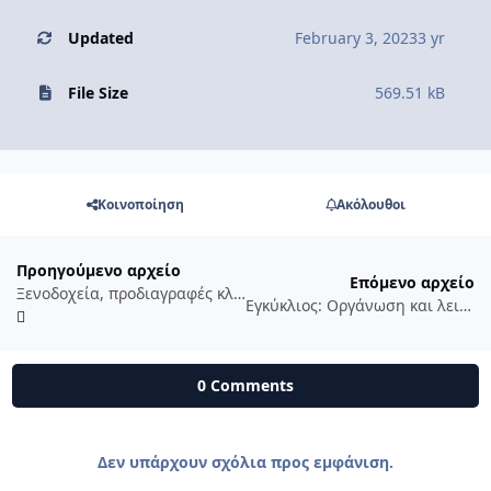
Updated
February 3, 2023
3 yr
File Size
569.51 kB
Κοινοποίηση
Ακόλουθοι
Προηγούμενο αρχείο
Επόμενο αρχείο
Ξενοδοχεία, προδιαγραφές κλπ Φ.Ε.Κ. 10/Β` 9.1.2015
Εγκύκλιος: Οργάνωση και λειτουργία των Υπηρεσιών Δόμησης των Δήμων
0 Comments
Δεν υπάρχουν σχόλια προς εμφάνιση.