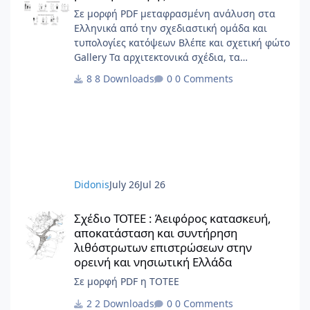
Σε μορφή PDF μεταφρασμένη ανάλυση στα
Ελληνικά από την σχεδιαστική ομάδα και
τυπολογίες κατόψεων Βλέπε και σχετική φώτο
Gallery Τα αρχιτεκτονικά σχέδια, τα
διαγράμματα, το γραφικό υλικό, το
8 Downloads
0 Comments
ερευνητικό περιεχόμενο και οι αρχές
σχεδιασμού κατοικίας που περιλαμβάνονται
στην παρούσα έκδοση αποτελούν πρωτότυπο
έργο και παραμένουν πνευματική ιδιοκτησία
της Beatriz Ramo / STAR strategies +
architecture. Για άδειες χρήσης,
αναπαραγωγής ή μετάφρασης: contact@st-
Didonis
July 26
Jul 26
ar.nl www.st-ar.nl
Σχέδιο ΤΟΤΕΕ : Άειφόρος κατασκευή, αποκατάσταση και συντή
Σχέδιο ΤΟΤΕΕ : Άειφόρος κατασκευή,
αποκατάσταση και συντήρηση
λιθόστρωτων επιστρώσεων στην
ορεινή και νησιωτική Ελλάδα
Σε μορφή PDF η ΤΟΤΕΕ
2 Downloads
0 Comments