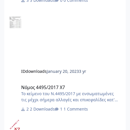
3 Downloads
0 Comments
δήλωσής μας . Στο τέλος από την στήλη φίλτρου
G επιλέγουμε τις ποσότητες με τιμές και
προκύπτουν οι εργασίες και το τελικό άθροισμα .
IDdownloads
January 20, 2023
3 yr
Νόμος 4495/2017 X7
Νόμος 4495/2017 X7
Το κείμενο του Ν.4495/2017 με ενσωματωμένες
τις μέχρι σήμερα αλλαγές και επικεφαλίδες κατ'
άρθρο. Αλλαγές με τον ν.5106/24 (ΦΕΚ
2 Downloads
1 Comments
63Α/1.5.2024)[Α1] [Α1]Αλλαγές και προσθήκες με
τον ν.5106/24 (ΦΕΚ 63Α/1.5.2024) : - άρθρο 19,
παρ.2 - άρθρο 24, παρ.1, 2Α - άρθρο 29, παρ.4 -