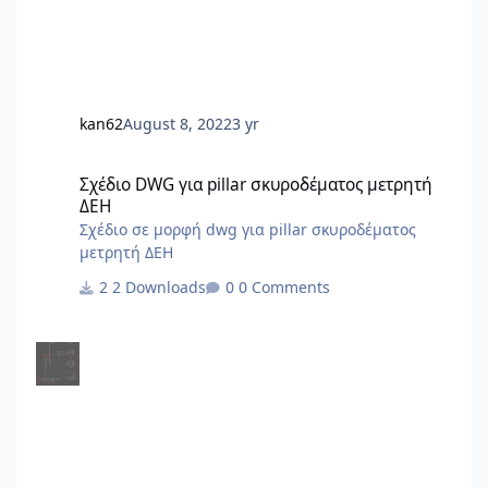
άρθρο 44, παρ.1 - άρθρο 81, παρ.3 - κατάργηση
άρθρων 85, 91, 92, 93, 94, 95 - άρθρο 109, παρ.2 -
προσθήκη άρθρων 125Α έως 125ΚΑ Αλλαγές με
τον ν.5069/23 (ΦΕΚ 193Α/28.11.2023) Αλλαγές με
τον Ν.5037/23 (ΦΕΚ 78Α/28.3.2023) Αλλαγ
kan62
August 8, 2022
3 yr
Σχέδιο DWG για pillar σκυροδέματος μετρητή ΔΕΗ
Σχέδιο DWG για pillar σκυροδέματος μετρητή
ΔΕΗ
Σχέδιο σε μορφή dwg για pillar σκυροδέματος
μετρητή ΔΕΗ
2 Downloads
0 Comments