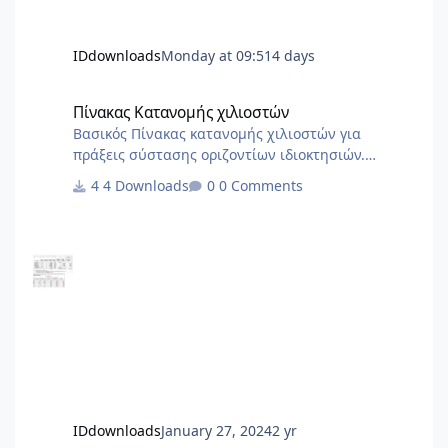
IDdownloads
Monday at 09:51
4 days
Πίνακας Κατανομής χιλιοστών
Πίνακας Κατανομής χιλιοστών
Βασικός Πίνακας κατανομής χιλιοστών για
πράξεις σύστασης οριζοντίων ιδιοκτησιών.
Χρήσιμο ως σημείο αναφοράς για να στήσετε το
4 Downloads
0 Comments
δικό σας
IDdownloads
January 27, 2024
2 yr