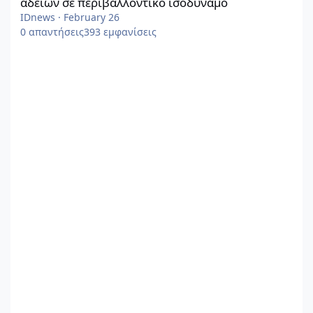
αδειών σε περιβαλλοντικό ισοδύναμο
IDnews
·
February 26
0
απαντήσεις
393
εμφανίσεις