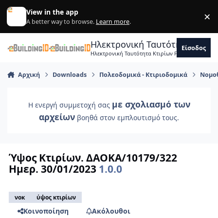
Skip to content
View in the app
×
Di
A better way to browse.
Learn more
.
Ηλεκτρονική Ταυτότητα Κτιρ
Είσοδος
Ηλεκτρονική Ταυτότητα Κτιρίων Forum Μηχανικ
Αρχική
Downloads
Πολεοδομικά - Κτιριοδομικά
Νομο
με σχολιασμό των
Η ενεργή συμμετοχή σας
αρχείων
βοηθά στον εμπλουτισμό τους.
Ύψος Κτιρίων. ΔΑΟΚΑ/10179/322
Ημερ. 30/01/2023
1.0.0
νοκ
ύψος κτιρίων
Κοινοποίηση
Ακόλουθοι