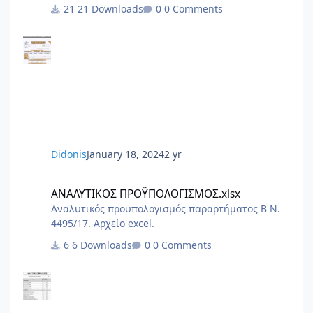
10/2017< 8.Τεχνική Εκθεση I.K.A.docx
21 Downloads
0 Comments
2.3.Εξουσιοδότηση αίτησης – δήλωσης
μεταβολών-κλεισιμο στο ΙΚΑ 3_3.docx
2.2.Εξουσιοδότηση κατάθεσης και πληρωμής της
ΑΠΔ στο ΙΚΑ 2_3.docx 2.1.Εξουσιοδότηση αίτησης
– δήλωσης απογραφής στο ΙΚΑ 1_3.docx 1.Αίτηση
Δήλωση Απογραφης Νέου Εργου από ΙΚΑ.pdf 0.ΙΚΑ
ΔΙΚΑΙΟΛΟΓΗΤΙΚΑ ΑΠΟΓΡΑΦΗΣ ΝΕΟΥ ΕΡΓΟΥ.PDF
6.Αίτηση Δήλ
Didonis
January 18, 2024
2 yr
ΑΝΑΛΥΤΙΚΟΣ ΠΡΟΫΠΟΛΟΓΙΣΜΟΣ.xlsx
ΑΝΑΛΥΤΙΚΟΣ ΠΡΟΫΠΟΛΟΓΙΣΜΟΣ.xlsx
Αναλυτικός προϋπολογισμός παραρτήματος Β Ν.
4495/17. Αρχείο excel.
6 Downloads
0 Comments