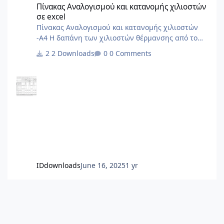
Πίνακας Αναλογισμού και κατανομής χιλιοστών
σε excel
Πίνακας Αναλογισμού και κατανομής χιλιοστών
-Α4 Η δαπάνη των χιλιοστών θέρμανσης από το
ΠΔ'85 και μετά δεν γίνεται με σταθερά χιλιοστά
2 Downloads
0 Comments
αλλά με δύο συντελεστές, έναν για την χρέωση με
βάση την ένδειξη των ωρομετρητών/
θερμιδομετρητών και έναν για το πάγιο. Δεν το
περιλαμβάνει ο Πίνακας.
IDdownloads
June 16, 2025
1 yr