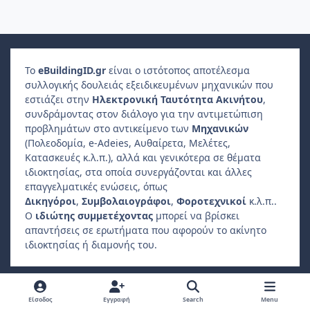
Το
e
Building
ID
.gr
είναι ο ιστότοπος αποτέλεσμα
συλλογικής δουλειάς εξειδικευμένων μηχανικών που
εστιάζει στην
Ηλεκτρονική Ταυτότητα Ακινήτου
,
συνδράμοντας στον διάλογο για την αντιμετώπιση
προβλημάτων στο αντικείμενο των
Μηχανικών
(Πολεοδομία, e-Adeies, Αυθαίρετα, Μελέτες,
Κατασκευές κ.λ.π.), αλλά και γενικότερα σε θέματα
ιδιοκτησίας, στα οποία συνεργάζονται και άλλες
επαγγελματικές ενώσεις, όπως
Δικηγόροι
,
Συμβολαιογράφοι
,
Φοροτεχνικοί
κ.λ.π..
Ο
ιδιώτης συμμετέχοντας
μπορεί να βρίσκει
απαντήσεις σε ερωτήματα που αφορούν το ακίνητο
ιδιοκτησίας ή διαμονής του.
Light Mode
Dark Mode
System Preference
f
Είσοδος
Εγγραφή
Search
Menu