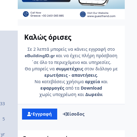
Καλώς όρισες
Σε 2 λεπτά μπορείς να κάνεις εγγραφή στο
και να έχεις πλήρη πρόσβαση
e
Building
ID
.gr
΄σε όλο το περιεχόμενο και υπηρεσίες.
Θα μπορείς να
συμμετέχεις
στον διάλογο με
ερωτήσεις - απαντήσεις
.
Να κατεβάσεις χρήσιμα
αρχεία
και
εφαρμογές
από τα
Download
χωρίς υποχρέωση και
Δωρεάν.
33
Εγγραφή
Είσοδος
5
 yr