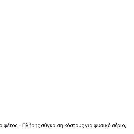
λήρης σύγκριση κόστους για φυσικό αέριο, πετρέλαιο & αντλίες 
 φέτος – Πλήρης σύγκριση κόστους για φυσικό αέριο,