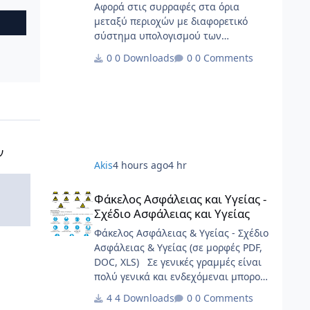
Αφορά στις συρραφές στα όρια
μεταξύ περιοχών με διαφορετικό
σύστημα υπολογισμού των
υποχρεώσεων, με τα παραρτήματά
0 Downloads
0 Comments
της.
ν
Akis
4 hours ago
4 hr
Φάκελος Ασφάλειας και Υγείας - Σχέδιο Ασφάλειας και Υγε
Φάκελος Ασφάλειας και Υγείας -
Σχέδιο Ασφάλειας και Υγείας
Φάκελος Ασφάλειας & Υγείας - Σχέδιο
Ασφάλειας & Υγείας (σε μορφές PDF,
DOC, XLS) Σε γενικές γραμμές είναι
πολύ γενικά και ενδεχόμεναι μπορούν
να καλύψουν σημαντικό φάσμα
4 Downloads
0 Comments
έργων.