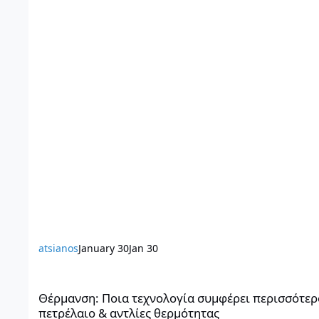
atsianos
January 30
Jan 30
Θέρμανση: Ποια τεχνολογία συμφέρει περισσότερο φέτος – Π
Θέρμανση: Ποια τεχνολογία συμφέρει περισσότερο
πετρέλαιο & αντλίες θερμότητας