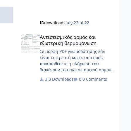
IDdownloads
July 22
Jul 22
Αντισεισμικός αρμός και εξωτερική θερμομόνωση
Αντισεισμικός αρμός και
εξωτερική θερμομόνωση
Σε μορφή PDF γνωμοδότησης εάν
είναι επιτρεπτή και οι υπό ποιές
προυποθέσεις η πλήρωση του
διακένουν του αντισεισμικού αρμού
με θερμομονωτικά
3 Downloads
0 Comments