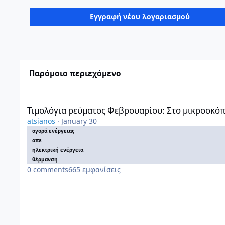
Εγγραφή νέου λογαριασμού
Παρόμοιο περιεχόμενο
Τιμολόγια ρεύματος Φεβρουαρίου: Στο μικροσκόπιο το φυσικ
Τιμολόγια ρεύματος Φεβρουαρίου: Στο μικροσκόπι
atsianos
·
January 30
αγορά ενέργειας
απε
ηλεκτρική ενέργεια
θέρμανση
0
comments
665
εμφανίσεις