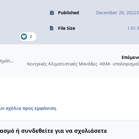
Published
December 29, 2022
3
File Size
1.01
2
Επόμεν
Πλήρες κείμενο μελέτης ΕΜΠ για κόστος διαφορετικών συστημάτων θέρμανσης 2022-23
Κεντρικές Κλιματιστικές Μονάδες -ΚΚΜ- υπολογισμοί 
υν σχόλια προς εμφάνιση.
ασμό ή συνδεθείτε για να σχολιάσετε