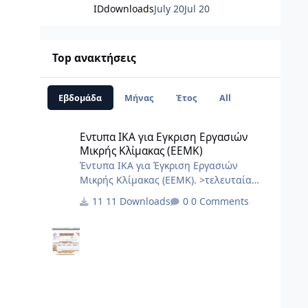
IDdownloads
July 20
Jul 20
Top ανακτήσεις
Εβδομάδα
Μήνας
Έτος
All
Εντυπα ΙΚΑ για Εγκριση Εργασιών Μικρής Κλίμακας (ΕΕΜΚ
Εντυπα ΙΚΑ για Εγκριση Εργασιών
Μικρής Κλίμακας (ΕΕΜΚ)
Έντυπα ΙΚΑ για Έγκριση Εργασιών
Μικρής Κλίμακας (ΕΕΜΚ). >τελευταία
ενημέρωση 10/2017< 8.Τεχνική Εκθεση
11 Downloads
0 Comments
I.K.A.docx 2.3.Εξουσιοδότηση αίτησης –
δήλωσης μεταβολών-κλεισιμο στο ΙΚΑ
3_3.docx 2.2.Εξουσιοδότηση κατάθεσης
και πληρωμής της ΑΠΔ στο ΙΚΑ 2_3.docx
2.1.Εξουσιοδότηση αίτησης – δήλωσης
απογραφής στο ΙΚΑ 1_3.docx 1.Αίτηση
Δήλωση Απογραφης Νέου Εργου από