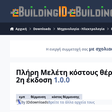
Skip to content
Αρχική
Downloads
Μηχανολογία - Ηλεκτρολογία
με σχολια
Η ενεργή συμμετοχή σας
Πλήρη Mελέτη κόστους θέρ
2η έκδοση
1.0.0
εμπ
θέρμανση
κόστος θέρμανσης
By
IDdownloads
Βρείτε τα άλλα αρχεία τους