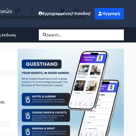
νικών
Εγγεγραμμένος? Είσοδος!
Εγγραφή
wnloads
Gallery
Δραστηριότητα
Events
Clubs
η έκδοση
Search...
οι