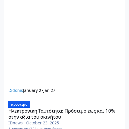
Didonis
January 27
Jan 27
Ηλεκτρονική Ταυτότητα: Πρόστιμο έως και 10% στην αξία του α
πρόστιμο
Ηλεκτρονική Ταυτότητα: Πρόστιμο έως και 10%
στην αξία του ακινήτου
IDnews
·
October 23, 2025
1
comment
2211
εμφανίσεις