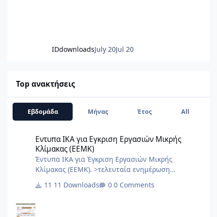
IDdownloads
July 20
Jul 20
Top ανακτήσεις
Εβδομάδα
Μήνας
Έτος
All
Εντυπα ΙΚΑ για Εγκριση Εργασιών Μικρής Κλίμακας (ΕΕΜΚ)
Εντυπα ΙΚΑ για Εγκριση Εργασιών Μικρής
Κλίμακας (ΕΕΜΚ)
Έντυπα ΙΚΑ για Έγκριση Εργασιών Μικρής
Κλίμακας (ΕΕΜΚ). >τελευταία ενημέρωση
10/2017< 8.Τεχνική Εκθεση I.K.A.docx
11 Downloads
0 Comments
2.3.Εξουσιοδότηση αίτησης – δήλωσης
μεταβολών-κλεισιμο στο ΙΚΑ 3_3.docx
2.2.Εξουσιοδότηση κατάθεσης και πληρωμής της