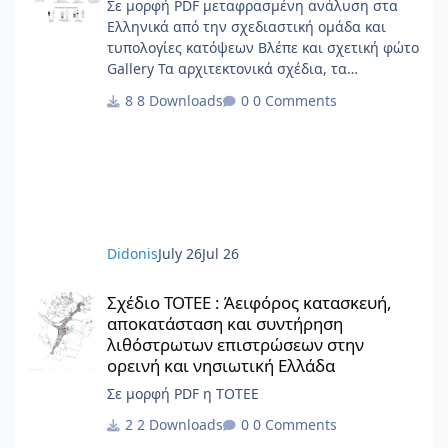
Σε μορφή PDF μεταφρασμένη ανάλυση στα
Ελληνικά από την σχεδιαστική ομάδα και
τυπολογίες κατόψεων Βλέπε και σχετική φώτο
Gallery Τα αρχιτεκτονικά σχέδια, τα
διαγράμματα, το γραφικό υλικό, το
8 Downloads
0 Comments
ερευνητικό περιεχόμενο και οι αρχές
σχεδιασμού κατοικίας που περιλαμβάνονται
στην παρούσα έκδοση αποτελούν πρωτότυπο
έργο και παραμένουν πνευματική ιδιοκτησία
της Beatriz Ramo / STAR strategies +
architecture. Για άδειες χρήσης,
αναπαραγωγής ή μετάφρασης: contact@st-
Didonis
July 26
Jul 26
ar.nl www.st-ar.nl
Σχέδιο ΤΟΤΕΕ : Άειφόρος κατασκευή, αποκατάσταση και συντή
Σχέδιο ΤΟΤΕΕ : Άειφόρος κατασκευή,
αποκατάσταση και συντήρηση
λιθόστρωτων επιστρώσεων στην
ορεινή και νησιωτική Ελλάδα
Σε μορφή PDF η ΤΟΤΕΕ
2 Downloads
0 Comments