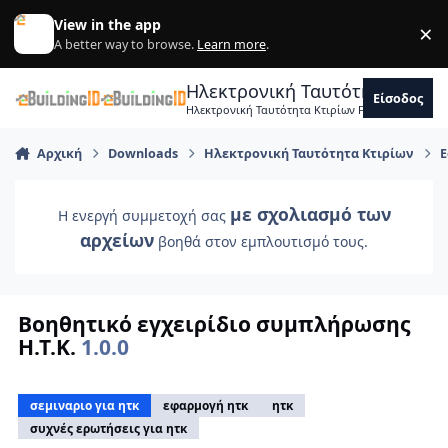
Skip to content
View in the app
×
Di
A better way to browse.
Learn more
.
Ηλεκτρονική Ταυτότητα Κτιρ
Είσοδος
Ηλεκτρονική Ταυτότητα Κτιρίων Forum Μηχανικ
Αρχική
Downloads
Ηλεκτρονική Ταυτότητα Κτιρίων
Ε
με σχολιασμό των
Η ενεργή συμμετοχή σας
αρχείων
βοηθά στον εμπλουτισμό τους.
Βοηθητικό εγχειρίδιο συμπλήρωσης
Η.Τ.Κ.
1.0.0
σεμιναριο για ητκ
εφαρμογή ητκ
ητκ
συχνές ερωτήσεις για ητκ