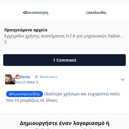
Κοινοποίηση
Ακόλουθοι
Προηγούμενο αρχείο
Εγχειρίδιο χρήσης συστήματος Η.Τ.Κ για μηχανικούς-Έκδοση 1 (Δεκέμβριος 2020)
1 Comment
Didonis
Autho
Moderators
March 8
Mar 8
ιδιαίτερα χρήσιμο και ευχαριστώ πολύ
@Κωνσταντινίδης
που το μοιράζεις σε όλους.
Δημιουργήστε έναν λογαριασμό ή