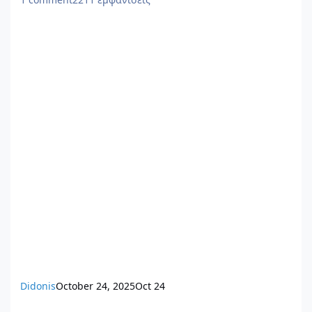
Didonis
October 24, 2025
Oct 24
Ηλεκτρονική Ταυτότητα: Πρόστιμο έως και 10% στην αξία του α