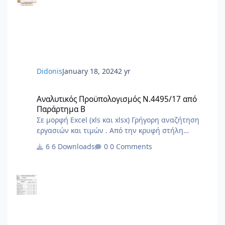
ΑΠΔ στο ΙΚΑ 2_3.docx 2.1.Εξουσιοδότηση αίτησης
– δήλωσης απογραφής στο ΙΚΑ 1_3.docx 1.Αίτηση
Δήλωση Απογραφης Νέου Εργου από ΙΚΑ.pdf 0.ΙΚΑ
ΔΙΚΑΙΟΛΟΓΗΤΙΚΑ ΑΠΟΓΡΑΦΗΣ ΝΕΟΥ ΕΡΓΟΥ.PDF
6.Αίτηση Δήλ
Didonis
January 18, 2024
2 yr
Αναλυτικός Προϋπολογισμός Ν.4495/17 από Παράρτημα Β
Αναλυτικός Προϋπολογισμός Ν.4495/17 από
Παράρτημα Β
Σε μορφή Excel (xls και xlsx) Γρήγορη αναζήτηση
εργασιών και τιμών . Από την κρυφή στήλη
φίλτρου Α επιλέγουμε το είδος εργασίας της
6 Downloads
0 Comments
δήλωσής μας . Στο τέλος από την στήλη φίλτρου
G επιλέγουμε τις ποσότητες με τιμές και
προκύπτουν οι εργασίες και το τελικό άθροισμα .