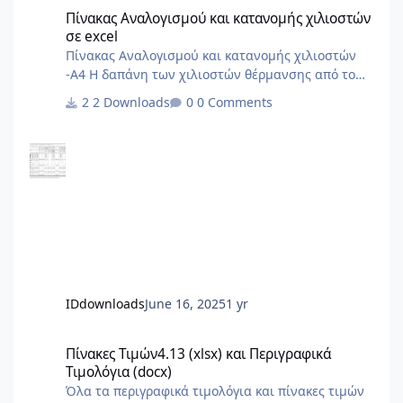
Πίνακας Αναλογισμού και κατανομής χιλιοστών σε excel
Πίνακας Αναλογισμού και κατανομής χιλιοστών
σε excel
Πίνακας Αναλογισμού και κατανομής χιλιοστών
-Α4 Η δαπάνη των χιλιοστών θέρμανσης από το
ΠΔ'85 και μετά δεν γίνεται με σταθερά χιλιοστά
2 Downloads
0 Comments
αλλά με δύο συντελεστές, έναν για την χρέωση με
βάση την ένδειξη των ωρομετρητών/
θερμιδομετρητών και έναν για το πάγιο. Δεν το
περιλαμβάνει ο Πίνακας.
IDdownloads
June 16, 2025
1 yr
Πίνακες Τιμών4.13 (xlsx) και Περιγραφικά Τιμολόγια (docx)
Πίνακες Τιμών4.13 (xlsx) και Περιγραφικά
Τιμολόγια (docx)
Όλα τα περιγραφικά τιμολόγια και πίνακες τιμών