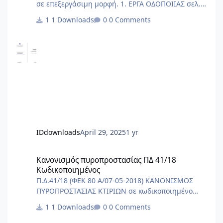
σε επεξεργάσιμη μορφή. 1. ΕΡΓΑ ΟΔΟΠΟΙΙΑΣ σελ.
1 - 205 1.1 Περιγραφικό Τιμολόγιο Εργασιών
1 Downloads
0 Comments
Έργων Οδοποιίας σελ. 1 - 184 1.2 Πίνακας Τιμών
Εργασιών Έργων Οδοποιίας σελ. 185 - 205 2.
ΥΔΡΑΥΛΙΚΑ ΕΡΓΑ σελ. 206 - 626 2.1 Περιγραφικό
Τιμολόγιο Εργασιών Υδραυλικών Έργων σελ. 206 -
566 2.2 Πίνακας Τιμών Εργασιών Υδραυλικών
Έργων σελ. 567 - 626 3. ΛΙΜΕΝΙΚΑ ΕΡΓΑ σελ. 627 -
691 3.1 Περιγραφικό Τιμολόγιο Εργασιών
Λιμενικών Έργων σελ. 627- 687 3.2 Πίνακας Τιμών
Ε
IDdownloads
April 29, 2025
1 yr
Κανονισμός πυροπροστασίας ΠΔ 41/18 Κωδικοποιημένος
Κανονισμός πυροπροστασίας ΠΔ 41/18
Κωδικοποιημένος
Π.Δ.41/18 (ΦΕΚ 80 Α/07-05-2018) ΚΑΝΟΝΙΣΜΟΣ
ΠΥΡΟΠΡΟΣΤΑΣΙΑΣ ΚΤΙΡΙΩΝ σε κωδικοποιημένο
αρχείο word/pdf.
1 Downloads
0 Comments