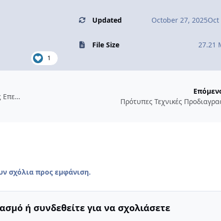
Updated
October 27, 2025
Oct
File Size
27.21
1
Επόμεν
Παραρτήματα, διαλέξεις, ομιλίες για Αποτίμηση & Δομητικές Επεμβάσεις Τοιχοποιίας (ΚΑΔΕΤ)
Πρότυπες Τεχνικές Προδιαγραφέ
υν σχόλια προς εμφάνιση.
ασμό ή συνδεθείτε για να σχολιάσετε