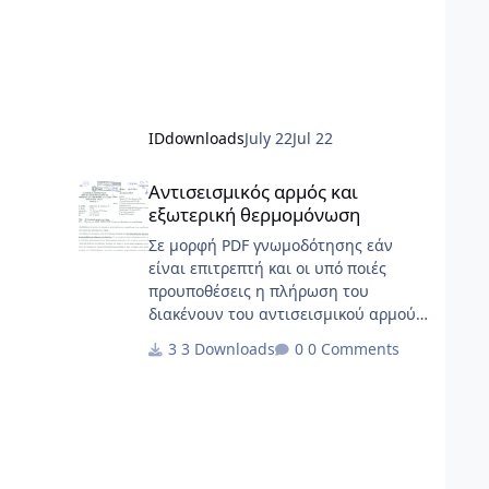
IDdownloads
July 22
Jul 22
Αντισεισμικός αρμός και εξωτερική θερμομόνωση
Αντισεισμικός αρμός και
εξωτερική θερμομόνωση
Σε μορφή PDF γνωμοδότησης εάν
είναι επιτρεπτή και οι υπό ποιές
προυποθέσεις η πλήρωση του
διακένουν του αντισεισμικού αρμού
με θερμομονωτικά
3 Downloads
0 Comments