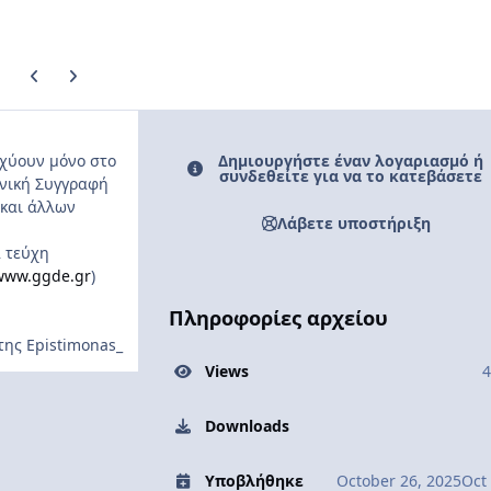
Previous carousel slide
Next carousel slide
Δημιουργήστε έναν λογαριασμό ή
σχύουν μόνο στο
συνδεθείτε για να το κατεβάσετε
εχνική Συγγραφή
 και άλλων
Λάβετε υποστήριξη
ά τεύχη
www.ggde.gr
)
Πληροφορίες αρχείου
της Epistimonas_
Views
4
Downloads
Υποβλήθηκε
October 26, 2025
Oct