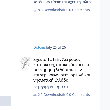
κατόψεων Βλέπε και σχετική φώτο
Gallery Τα αρχιτεκτονικά σχέδια, τα
8 Downloads
0 Comments
διαγράμματα, το γραφικό υλικό, το
ερευνητικό περιεχόμενο και οι αρχές
σχεδιασμού κατοικίας που
περιλαμβάνονται στην παρούσα
έκδοση αποτελούν πρωτότυπο έργο
και παραμένουν πνευματική
ιδιοκτησία της Beatriz Ramo / STAR
Didonis
July 26
Jul 26
strategies + architecture. Για άδειες
χρήσης, αναπαραγωγής ή
Σχέδιο ΤΟΤΕΕ : Άειφόρος κατασκευή, αποκατάσταση και 
μετάφρασης: contact@st-ar.nl www.st-
Σχέδιο ΤΟΤΕΕ : Άειφόρος
ar.nl
κατασκευή, αποκατάσταση και
συντήρηση λιθόστρωτων
επιστρώσεων στην ορεινή και
νησιωτική Ελλάδα
Σε μορφή PDF η ΤΟΤΕΕ
2 Downloads
0 Comments