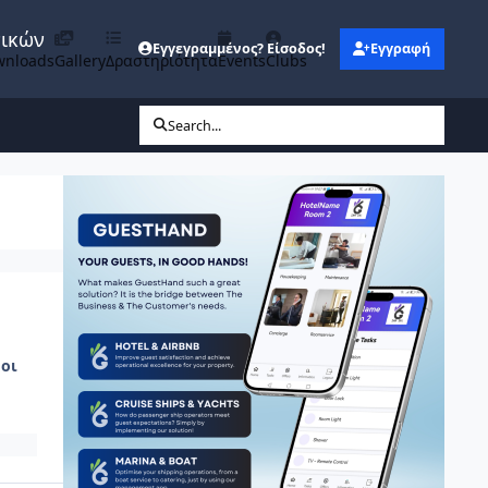
νικών
Εγγεγραμμένος? Είσοδος!
Εγγραφή
wnloads
Gallery
Δραστηριότητα
Events
Clubs
Search...
οι