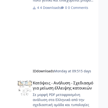
πολύ γενικά και ενδεχόμεναι μπορούν
να καλύψουν σημαντικό φάσμα
4 Downloads
0 Comments
έργων.
IDdownloads
Monday at 09:51
5 days
Κατόψεις - Ανάλυση - Σχεδιασμό για μείωση έλλειψης κα
Κατόψεις - Ανάλυση - Σχεδιασμό
για μείωση έλλειψης κατοικιών
Σε μορφή PDF μεταφρασμένη
ανάλυση στα Ελληνικά από την
σχεδιαστική ομάδα και τυπολογίες