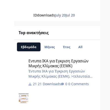
IDdownloads
July 20
Jul 20
Top ανακτήσεις
Εβδομάδα
Μήνας
Έτος
All
Εντυπα ΙΚΑ για Εγκριση Εργασιών Μικρής Κλίμακας (ΕΕΜΚ
Εντυπα ΙΚΑ για Εγκριση Εργασιών
Μικρής Κλίμακας (ΕΕΜΚ)
Έντυπα ΙΚΑ για Έγκριση Εργασιών
Μικρής Κλίμακας (ΕΕΜΚ). >τελευταία
ενημέρωση 10/2017< 8.Τεχνική Εκθεση
21 Downloads
0 Comments
I.K.A.docx 2.3.Εξουσιοδότηση αίτησης –
δήλωσης μεταβολών-κλεισιμο στο ΙΚΑ
3_3.docx 2.2.Εξουσιοδότηση κατάθεσης
και πληρωμής της ΑΠΔ στο ΙΚΑ 2_3.docx
2.1.Εξουσιοδότηση αίτησης – δήλωσης