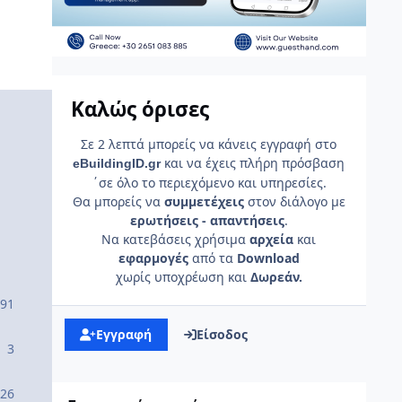
Καλώς όρισες
Σε 2 λεπτά μπορείς να κάνεις εγγραφή στο
και να έχεις πλήρη πρόσβαση
e
Building
ID
.gr
΄σε όλο το περιεχόμενο και υπηρεσίες.
Θα μπορείς να
συμμετέχεις
στον διάλογο με
ερωτήσεις - απαντήσεις
.
Να κατεβάσεις χρήσιμα
αρχεία
και
εφαρμογές
από τα
Download
χωρίς υποχρέωση και
Δωρεάν.
91
Εγγραφή
Είσοδος
3
 26