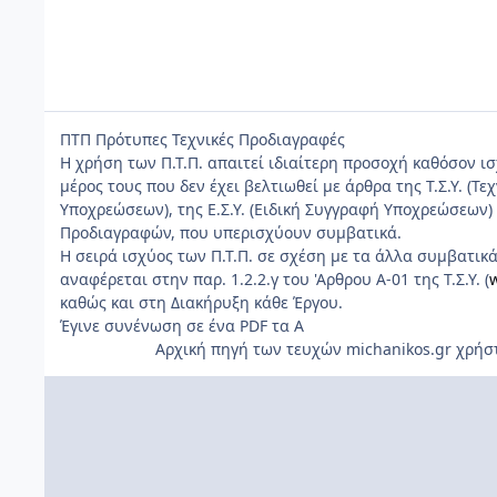
ΠΤΠ Πρότυπες Τεχνικές Προδιαγραφές
Η χρήση των Π.Τ.Π. απαιτεί ιδιαίτερη προσοχή καθόσον ι
μέρος τους που δεν έχει βελτιωθεί με άρθρα της Τ.Σ.Υ. (Τ
Υποχρεώσεων), της Ε.Σ.Υ. (Ειδική Συγγραφή Υποχρεώσεων)
Προδιαγραφών, που υπερισχύουν συμβατικά.
Η σειρά ισχύος των Π.Τ.Π. σε σχέση με τα άλλα συμβατικ
αναφέρεται στην παρ. 1.2.2.γ του 'Αρθρου Α-01 της Τ.Σ.Υ. (
καθώς και στη Διακήρυξη κάθε Έργου.
Έγινε συνένωση σε ένα PDF τα Α
Αρχική πηγή των τευχών michanikos.gr χρήσ