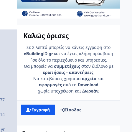
Καλώς όρισες
Σε 2 λεπτά μπορείς να κάνεις εγγραφή στο
και να έχεις πλήρη πρόσβαση
e
Building
ID
.gr
΄σε όλο το περιεχόμενο και υπηρεσίες.
Θα μπορείς να
συμμετέχεις
στον διάλογο με
ερωτήσεις - απαντήσεις
.
Να κατεβάσεις χρήσιμα
αρχεία
και
εφαρμογές
από τα
Download
χωρίς υποχρέωση και
Δωρεάν.
77
Εγγραφή
Είσοδος
14
 yr