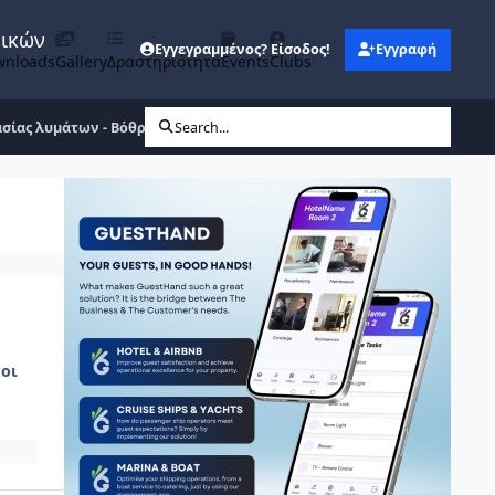
νικών
Εγγεγραμμένος? Είσοδος!
Εγγραφή
wnloads
Gallery
Δραστηριότητα
Events
Clubs
ασίας λυμάτων - Βόθροι
Search...
οι