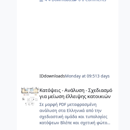
έργων.
IDdownloads
Monday at 09:51
3 days
Κατόψεις - Ανάλυση - Σχεδιασμό για μείωση έλλειψης κα
Κατόψεις - Ανάλυση - Σχεδιασμό
για μείωση έλλειψης κατοικιών
Σε μορφή PDF μεταφρασμένη
ανάλυση στα Ελληνικά από την
σχεδιαστική ομάδα και τυπολογίες
κατόψεων Βλέπε και σχετική φώτο
Gallery Τα αρχιτεκτονικά σχέδια, τα