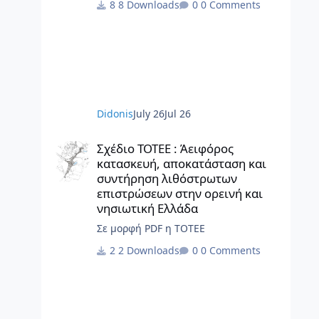
8 Downloads
0 Comments
διαγράμματα, το γραφικό υλικό, το
ερευνητικό περιεχόμενο και οι αρχές
σχεδιασμού κατοικίας που
περιλαμβάνονται στην παρούσα
έκδοση αποτελούν πρωτότυπο έργο
και παραμένουν πνευματική
ιδιοκτησία της Beatriz Ramo / STAR
Didonis
July 26
Jul 26
strategies + architecture. Για άδειες
χρήσης, αναπαραγωγής ή
Σχέδιο ΤΟΤΕΕ : Άειφόρος κατασκευή, αποκατάσταση και 
μετάφρασης: contact@st-ar.nl www.st-
Σχέδιο ΤΟΤΕΕ : Άειφόρος
ar.nl
κατασκευή, αποκατάσταση και
συντήρηση λιθόστρωτων
επιστρώσεων στην ορεινή και
νησιωτική Ελλάδα
Σε μορφή PDF η ΤΟΤΕΕ
2 Downloads
0 Comments