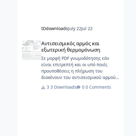
IDdownloads
July 22
Jul 22
Αντισεισμικός αρμός και εξωτερική θερμομόνωση
Αντισεισμικός αρμός και
εξωτερική θερμομόνωση
Σε μορφή PDF γνωμοδότησης εάν
είναι επιτρεπτή και οι υπό ποιές
προυποθέσεις η πλήρωση του
διακένουν του αντισεισμικού αρμού
με θερμομονωτικά
3 Downloads
0 Comments