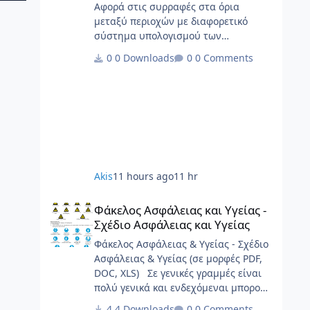
Αφορά στις συρραφές στα όρια
μεταξύ περιοχών με διαφορετικό
σύστημα υπολογισμού των
υποχρεώσεων, με τα παραρτήματά
0 Downloads
0 Comments
της.
Akis
11 hours ago
11 hr
Φάκελος Ασφάλειας και Υγείας - Σχέδιο Ασφάλειας και Υγε
Φάκελος Ασφάλειας και Υγείας -
Σχέδιο Ασφάλειας και Υγείας
Φάκελος Ασφάλειας & Υγείας - Σχέδιο
Ασφάλειας & Υγείας (σε μορφές PDF,
DOC, XLS) Σε γενικές γραμμές είναι
πολύ γενικά και ενδεχόμεναι μπορούν
να καλύψουν σημαντικό φάσμα
4 Downloads
0 Comments