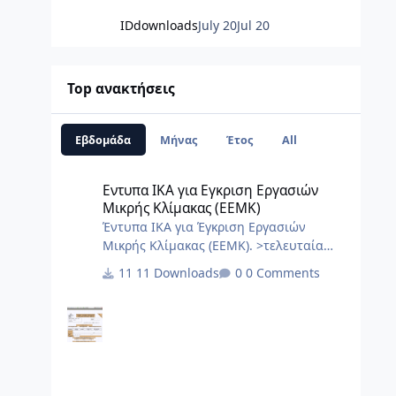
IDdownloads
July 20
Jul 20
Top ανακτήσεις
Εβδομάδα
Μήνας
Έτος
All
Εντυπα ΙΚΑ για Εγκριση Εργασιών Μικρής Κλίμακας (ΕΕΜΚ
Εντυπα ΙΚΑ για Εγκριση Εργασιών
Μικρής Κλίμακας (ΕΕΜΚ)
Έντυπα ΙΚΑ για Έγκριση Εργασιών
Μικρής Κλίμακας (ΕΕΜΚ). >τελευταία
ενημέρωση 10/2017< 8.Τεχνική Εκθεση
11 Downloads
0 Comments
I.K.A.docx 2.3.Εξουσιοδότηση αίτησης –
δήλωσης μεταβολών-κλεισιμο στο ΙΚΑ
3_3.docx 2.2.Εξουσιοδότηση κατάθεσης
και πληρωμής της ΑΠΔ στο ΙΚΑ 2_3.docx
2.1.Εξουσιοδότηση αίτησης – δήλωσης
απογραφής στο ΙΚΑ 1_3.docx 1.Αίτηση
Δήλωση Απογραφης Νέου Εργου από