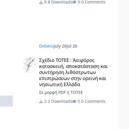
8 Downloads
0 Comments
διαγράμματα, το γραφικό υλικό, το
ερευνητικό περιεχόμενο και οι αρχές
σχεδιασμού κατοικίας που
περιλαμβάνονται στην παρούσα
έκδοση αποτελούν πρωτότυπο έργο
και παραμένουν πνευματική
ιδιοκτησία της Beatriz Ramo / STAR
Didonis
July 26
Jul 26
strategies + architecture. Για άδειες
χρήσης, αναπαραγωγής ή
Σχέδιο ΤΟΤΕΕ : Άειφόρος κατασκευή, αποκατάσταση και 
μετάφρασης: contact@st-ar.nl www.st-
Σχέδιο ΤΟΤΕΕ : Άειφόρος
ar.nl
κατασκευή, αποκατάσταση και
συντήρηση λιθόστρωτων
επιστρώσεων στην ορεινή και
νησιωτική Ελλάδα
Σε μορφή PDF η ΤΟΤΕΕ
2 Downloads
0 Comments