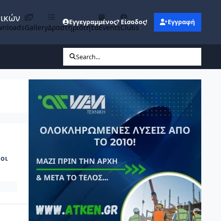
νικών
Εγγεγραμμένος? Είσοδος!
Εγγραφή
wnloads
Gallery
Δραστηριότητα
Events
Clubs
Search...
οι