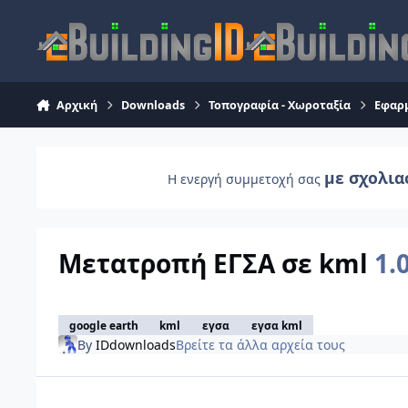
Skip to content
Αρχική
Downloads
Τοπογραφία - Χωροταξία
Εφαρμ
με σχολια
Η ενεργή συμμετοχή σας
Μετατροπή ΕΓΣΑ σε kml
1.
google earth
kml
εγσα
εγσα kml
By
IDdownloads
Βρείτε τα άλλα αρχεία τους