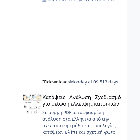
έργων.
IDdownloads
Monday at 09:51
3 days
Κατόψεις - Ανάλυση - Σχεδιασμό για μείωση έλλειψης κα
Κατόψεις - Ανάλυση - Σχεδιασμό
για μείωση έλλειψης κατοικιών
Σε μορφή PDF μεταφρασμένη
ανάλυση στα Ελληνικά από την
σχεδιαστική ομάδα και τυπολογίες
κατόψεων Βλέπε και σχετική φώτο
Gallery Τα αρχιτεκτονικά σχέδια, τα