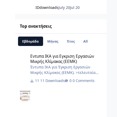
IDdownloads
July 20
Jul 20
Top ανακτήσεις
Εβδομάδα
Μήνας
Έτος
All
Εντυπα ΙΚΑ για Εγκριση Εργασιών Μικρής Κλίμακας (ΕΕΜΚ
Εντυπα ΙΚΑ για Εγκριση Εργασιών
Μικρής Κλίμακας (ΕΕΜΚ)
Έντυπα ΙΚΑ για Έγκριση Εργασιών
Μικρής Κλίμακας (ΕΕΜΚ). >τελευταία
ενημέρωση 10/2017< 8.Τεχνική Εκθεση
11 Downloads
0 Comments
I.K.A.docx 2.3.Εξουσιοδότηση αίτησης –
δήλωσης μεταβολών-κλεισιμο στο ΙΚΑ
3_3.docx 2.2.Εξουσιοδότηση κατάθεσης
και πληρωμής της ΑΠΔ στο ΙΚΑ 2_3.docx
2.1.Εξουσιοδότηση αίτησης – δήλωσης
απογραφής στο ΙΚΑ 1_3.docx 1.Αίτηση
Δήλωση Απογραφης Νέου Εργου από