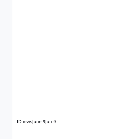
IDnews
June 9
Jun 9
ΤΠ- Χάρτης της Ελλάδος KML