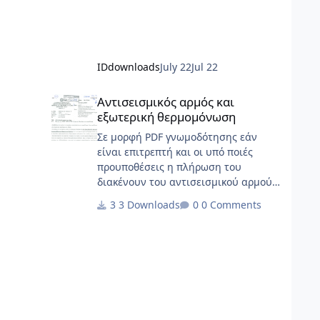
IDdownloads
July 22
Jul 22
Αντισεισμικός αρμός και εξωτερική θερμομόνωση
Αντισεισμικός αρμός και
εξωτερική θερμομόνωση
Σε μορφή PDF γνωμοδότησης εάν
είναι επιτρεπτή και οι υπό ποιές
προυποθέσεις η πλήρωση του
διακένουν του αντισεισμικού αρμού
με θερμομονωτικά
3 Downloads
0 Comments