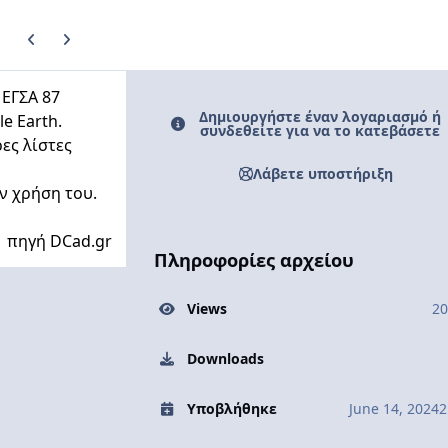
Previous carousel slide
Next carousel slide
 ΕΓΣΑ 87
Δημιουργήστε έναν λογαριασμό ή
le
Earth.
συνδεθείτε για να το κατεβάσετε
ες λίστες
Λάβετε υποστήριξη
ν χρήση του.
πηγή DCad.gr
Πληροφορίες αρχείου
Views
20
Downloads
Υποβλήθηκε
June 14, 2024
2