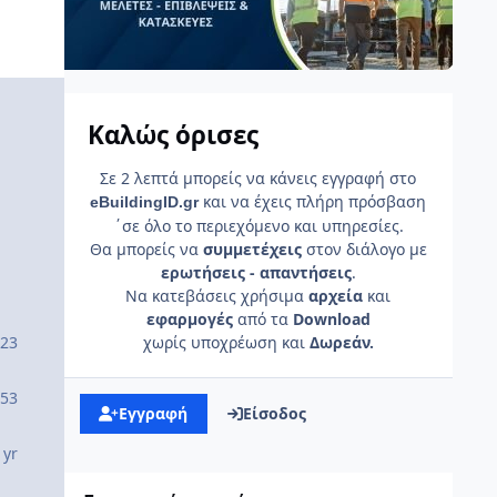
Καλώς όρισες
Σε 2 λεπτά μπορείς να κάνεις εγγραφή στο
και να έχεις πλήρη πρόσβαση
e
Building
ID
.gr
΄σε όλο το περιεχόμενο και υπηρεσίες.
Θα μπορείς να
συμμετέχεις
στον διάλογο με
ερωτήσεις - απαντήσεις
.
Να κατεβάσεις χρήσιμα
αρχεία
και
εφαρμογές
από τα
Download
23
χωρίς υποχρέωση και
Δωρεάν.
53
Εγγραφή
Είσοδος
 yr