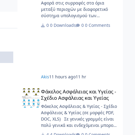
Αφορά στις συρραφές στα όρια
μεταξύ περιοχών με διαφορετικό
σύστημα υπολογισμού των
υποχρεώσεων, με τα παραρτήματά
0 Downloads
0 Comments
της.
Akis
11 hours ago
11 hr
Φάκελος Ασφάλειας και Υγείας - Σχέδιο Ασφάλειας και Υγε
Φάκελος Ασφάλειας και Υγείας -
Σχέδιο Ασφάλειας και Υγείας
Φάκελος Ασφάλειας & Υγείας - Σχέδιο
Ασφάλειας & Υγείας (σε μορφές PDF,
DOC, XLS) Σε γενικές γραμμές είναι
πολύ γενικά και ενδεχόμεναι μπορούν
να καλύψουν σημαντικό φάσμα
4 Downloads
0 Comments