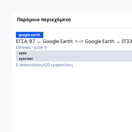
Παρόμοιο περιεχόμενο
ΕΓΣΑ ’87 → Google Earth: <--> Google Earth → ΕΓΣΑ ’87 : Ν
google earth
ΕΓΣΑ ’87 → Google Earth: <--> Google Earth → ΕΓΣ
IDnews
·
June 9
εγσα
εγσα kml
0
απαντήσεις
420
εμφανίσεις