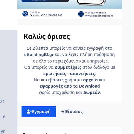
Καλώς όρισες
Σε 2 λεπτά μπορείς να κάνεις εγγραφή στο
και να έχεις πλήρη πρόσβαση
e
Building
ID
.gr
΄σε όλο το περιεχόμενο και υπηρεσίες.
Θα μπορείς να
συμμετέχεις
στον διάλογο με
ερωτήσεις - απαντήσεις
.
Να κατεβάσεις χρήσιμα
αρχεία
και
εφαρμογές
από τα
Download
χωρίς υποχρέωση και
Δωρεάν.
21
Εγγραφή
Είσοδος
9
 yr