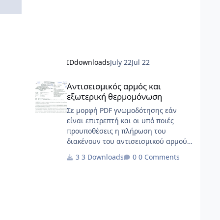
IDdownloads
July 22
Jul 22
Αντισεισμικός αρμός και εξωτερική θερμομόνωση
Αντισεισμικός αρμός και
εξωτερική θερμομόνωση
Σε μορφή PDF γνωμοδότησης εάν
είναι επιτρεπτή και οι υπό ποιές
προυποθέσεις η πλήρωση του
διακένουν του αντισεισμικού αρμού
με θερμομονωτικά
3 Downloads
0 Comments