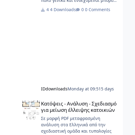
πολύ γενικά και ενδεχόμεναι μπορούν
να καλύψουν σημαντικό φάσμα
4 Downloads
0 Comments
έργων.
IDdownloads
Monday at 09:51
5 days
Κατόψεις - Ανάλυση - Σχεδιασμό για μείωση έλλειψης κα
Κατόψεις - Ανάλυση - Σχεδιασμό
για μείωση έλλειψης κατοικιών
Σε μορφή PDF μεταφρασμένη
ανάλυση στα Ελληνικά από την
σχεδιαστική ομάδα και τυπολογίες