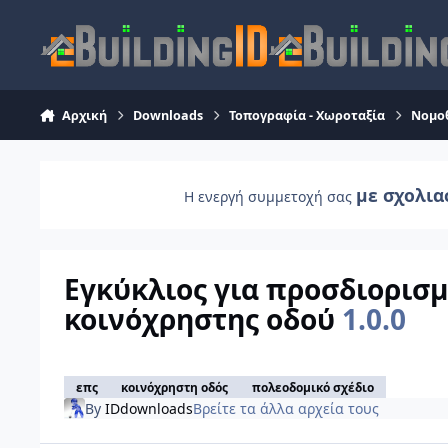
Skip to content
Αρχική
Downloads
Τοπογραφία - Χωροταξία
Νομο
με σχολια
Η ενεργή συμμετοχή σας
Εγκύκλιος για προσδιορισ
κοινόχρηστης οδού
1.0.0
επς
κοινόχρηστη οδός
πολεοδομικό σχέδιο
By
IDdownloads
Βρείτε τα άλλα αρχεία τους