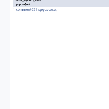
χωροταξικό
1
comment
651
εμφανίσεις