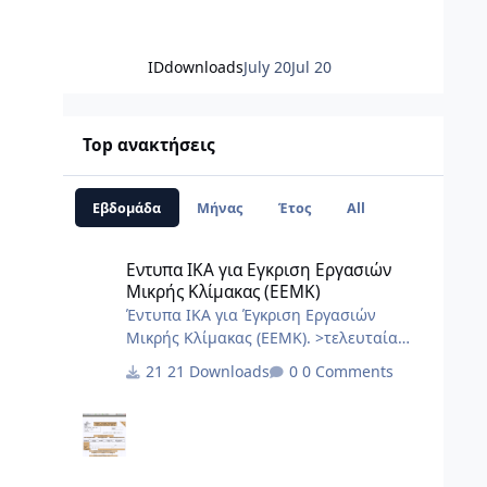
IDdownloads
July 20
Jul 20
Top ανακτήσεις
Εβδομάδα
Μήνας
Έτος
All
Εντυπα ΙΚΑ για Εγκριση Εργασιών Μικρής Κλίμακας (ΕΕΜΚ
Εντυπα ΙΚΑ για Εγκριση Εργασιών
Μικρής Κλίμακας (ΕΕΜΚ)
Έντυπα ΙΚΑ για Έγκριση Εργασιών
Μικρής Κλίμακας (ΕΕΜΚ). >τελευταία
ενημέρωση 10/2017< 8.Τεχνική Εκθεση
21 Downloads
0 Comments
I.K.A.docx 2.3.Εξουσιοδότηση αίτησης –
δήλωσης μεταβολών-κλεισιμο στο ΙΚΑ
3_3.docx 2.2.Εξουσιοδότηση κατάθεσης
και πληρωμής της ΑΠΔ στο ΙΚΑ 2_3.docx
2.1.Εξουσιοδότηση αίτησης – δήλωσης