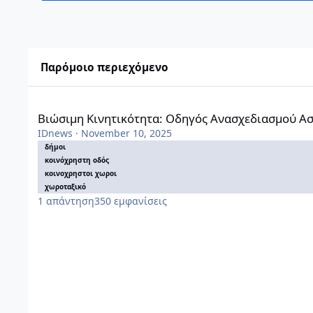
Παρόμοιο περιεχόμενο
Βιώσιμη Κινητικότητα: Οδηγός Ανασχεδιασμού Αστικών Οδ
Βιώσιμη Κινητικότητα: Οδηγός Ανασχεδιασμού Α
IDnews
·
November 10, 2025
δήμοι
κοινόχρηστη οδός
κοινοχρηστοι χωροι
χωροταξικό
1
απάντηση
350
εμφανίσεις