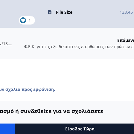
File Size
133.45
1
Επόμεν
Ηλεκτρονικό Φάκελο Ακινήτου - ΦΕΚ ο Ν.5076/23 - ΦΕΚ 207/Α'/13.12.2023
Φ.Ε.Κ. για τις εξωδικαστικές διορθώσεις των πρώτων 
υν σχόλια προς εμφάνιση.
ασμό ή συνδεθείτε για να σχολιάσετε
Είσοδος Τώρα