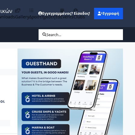
νικών
Εγγεγραμμένος? Είσοδος!
Εγγραφή
wnloads
Gallery
Δραστηριότητα
Events
Clubs
Search...
οι