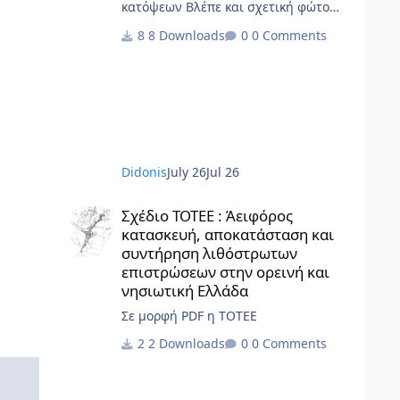
κατόψεων Βλέπε και σχετική φώτο
Gallery Τα αρχιτεκτονικά σχέδια, τα
8 Downloads
0 Comments
διαγράμματα, το γραφικό υλικό, το
ερευνητικό περιεχόμενο και οι αρχές
σχεδιασμού κατοικίας που
περιλαμβάνονται στην παρούσα
έκδοση αποτελούν πρωτότυπο έργο
και παραμένουν πνευματική
ιδιοκτησία της Beatriz Ramo / STAR
Didonis
July 26
Jul 26
strategies + architecture. Για άδειες
χρήσης, αναπαραγωγής ή
Σχέδιο ΤΟΤΕΕ : Άειφόρος κατασκευή, αποκατάσταση και 
μετάφρασης: contact@st-ar.nl www.st-
Σχέδιο ΤΟΤΕΕ : Άειφόρος
ar.nl
κατασκευή, αποκατάσταση και
συντήρηση λιθόστρωτων
επιστρώσεων στην ορεινή και
νησιωτική Ελλάδα
Σε μορφή PDF η ΤΟΤΕΕ
2 Downloads
0 Comments