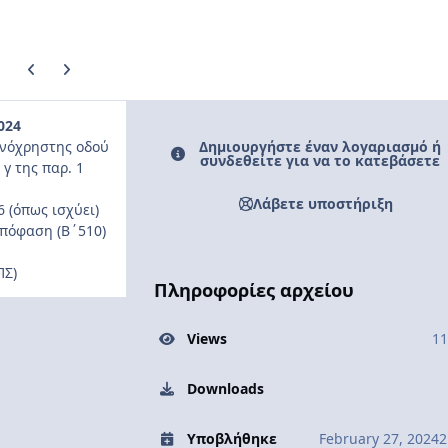
Previous carousel slide
Next carousel slide
024
Δημιουργήστε έναν λογαριασμό ή
οινόχρηστης οδού
συνδεθείτε για να το κατεβάσετε
γ της παρ. 1
Λάβετε υποστήριξη
6 (όπως ισχύει)
Απόφαση (Β΄510)
ΠΣ)
Πληροφορίες αρχείου
Views
11
Downloads
Υποβλήθηκε
February 27, 2024
2