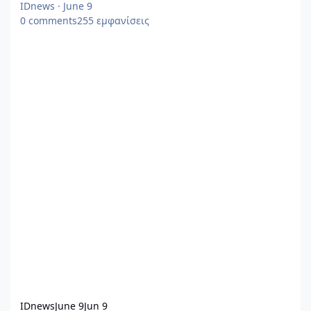
IDnews
·
June 9
0
comments
255
εμφανίσεις
IDnews
June 9
Jun 9