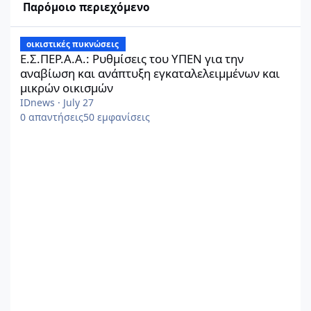
Παρόμοιο περιεχόμενο
Ε.Σ.ΠΕΡ.Α.Α.: Ρυθμίσεις του ΥΠΕΝ για την αναβίωση και ανάπτ
οικιστικές πυκνώσεις
Ε.Σ.ΠΕΡ.Α.Α.: Ρυθμίσεις του ΥΠΕΝ για την
αναβίωση και ανάπτυξη εγκαταλελειμμένων και
μικρών οικισμών
IDnews
·
July 27
0
απαντήσεις
50
εμφανίσεις