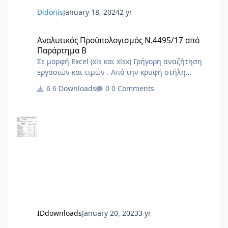
Didonis
January 18, 2024
2 yr
Αναλυτικός Προϋπολογισμός Ν.4495/17 από Παράρτημα Β
Αναλυτικός Προϋπολογισμός Ν.4495/17 από
Παράρτημα Β
Σε μορφή Excel (xls και xlsx) Γρήγορη αναζήτηση
εργασιών και τιμών . Από την κρυφή στήλη
φίλτρου Α επιλέγουμε το είδος εργασίας της
6 Downloads
0 Comments
δήλωσής μας . Στο τέλος από την στήλη φίλτρου
G επιλέγουμε τις ποσότητες με τιμές και
προκύπτουν οι εργασίες και το τελικό άθροισμα .
IDdownloads
January 20, 2023
3 yr