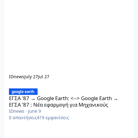
IDnews
July 27
Jul 27
ΕΓΣΑ ’87 → Google Earth: <--> Google Earth → ΕΓΣΑ ’87 : Νέα ε
google earth
ΕΓΣΑ ’87 → Google Earth: <--> Google Earth →
ΕΓΣΑ ’87 : Νέα εφαρμογή για Μηχανικούς
IDnews
·
June 9
0
απαντήσεις
419
εμφανίσεις