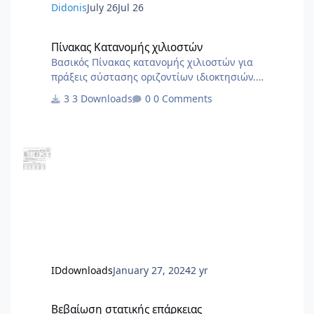
Didonis
July 26
Jul 26
αναπαραγωγής ή μετάφρασης: contact@st-ar.nl
www.st-ar.nl
Πίνακας Κατανομής χιλιοστών
Πίνακας Κατανομής χιλιοστών
Βασικός Πίνακας κατανομής χιλιοστών για
πράξεις σύστασης οριζοντίων ιδιοκτησιών.
Χρήσιμο ως σημείο αναφοράς για να στήσετε το
3 Downloads
0 Comments
δικό σας
IDdownloads
January 27, 2024
2 yr
Βεβαίωση στατικής επάρκειας
Βεβαίωση στατικής επάρκειας