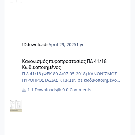
566 2.2 Πίνακας Τιμών Εργασιών Υδραυλικών
Έργων σελ. 567 - 626 3. ΛΙΜΕΝΙΚΑ ΕΡΓΑ σελ. 627 -
691 3.1 Περιγραφικό Τιμολόγιο Εργασιών
Λιμενικών Έργων σελ. 627- 687 3.2 Πίνακας Τιμών
Ε
IDdownloads
April 29, 2025
1 yr
Κανονισμός πυροπροστασίας ΠΔ 41/18 Κωδικοποιημένος
Κανονισμός πυροπροστασίας ΠΔ 41/18
Κωδικοποιημένος
Π.Δ.41/18 (ΦΕΚ 80 Α/07-05-2018) ΚΑΝΟΝΙΣΜΟΣ
ΠΥΡΟΠΡΟΣΤΑΣΙΑΣ ΚΤΙΡΙΩΝ σε κωδικοποιημένο
αρχείο word/pdf.
1 Downloads
0 Comments