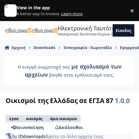
Skip to content
View in the app
×
Di
A better way to browse.
Learn more
.
Ηλεκτρονική Ταυτότητα Κτιρ
Είσοδος
Ηλεκτρονική Ταυτότητα Κτιρίων Forum Μηχανικ
Αρχική
Downloads
Τοπογραφία - Χωροταξία
Εφαρμογέ
με σχολιασμό των
Η ενεργή συμμετοχή σας
αρχείων
βοηθά στον εμπλουτισμό τους.
Οικισμοί της Ελλάδας σε ΕΓΣΑ 87
1.0.0
εγσα
οικισμός
όρια οικισμών
Κοινοποίηση
Ακόλουθοι
By
IDdownloads
Βρείτε τα άλλα αρχεία τους