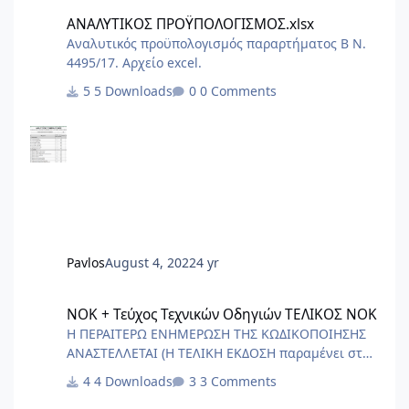
ΑΝΑΛΥΤΙΚΟΣ ΠΡΟΫΠΟΛΟΓΙΣΜΟΣ.xlsx
ΑΝΑΛΥΤΙΚΟΣ ΠΡΟΫΠΟΛΟΓΙΣΜΟΣ.xlsx
Αναλυτικός προϋπολογισμός παραρτήματος Β Ν.
4495/17. Αρχείο excel.
5 Downloads
0 Comments
Pavlos
August 4, 2022
4 yr
ΝΟΚ + Τεύχος Τεχνικών Οδηγιών ΤΕΛΙΚΟΣ ΝΟΚ
ΝΟΚ + Τεύχος Τεχνικών Οδηγιών ΤΕΛΙΚΟΣ ΝΟΚ
Η ΠΕΡΑΙΤΕΡΩ ΕΝΗΜΕΡΩΣΗ ΤΗΣ ΚΩΔΙΚΟΠΟΙΗΣΗΣ
ΑΝΑΣΤΕΛΛΕΤΑΙ (Η ΤΕΛΙΚΗ ΕΚΔΟΣΗ παραμένει στα
αρχεία για ιστορικούς λόγους) ΑΙΤΙΑ Ο
4 Downloads
3 Comments
ΑΡΙΣΤΟΤΕΛΗΣ - Ρητορική (1375b) - “οὐδὲν