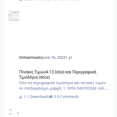
αλλά με δύο συντελεστές, έναν για την χρέωση με
βάση την ένδειξη των ωρομετρητών/
θερμιδομετρητών και έναν για το πάγιο. Δεν το
περιλαμβάνει ο Πίνακας.
IDdownloads
June 16, 2025
1 yr
Πίνακες Τιμών4.13 (xlsx) και Περιγραφικά Τιμολόγια (docx)
Πίνακες Τιμών4.13 (xlsx) και Περιγραφικά
Τιμολόγια (docx)
Όλα τα περιγραφικά τιμολόγια και πίνακες τιμών
σε επεξεργάσιμη μορφή. 1. ΕΡΓΑ ΟΔΟΠΟΙΙΑΣ σελ.
1 - 205 1.1 Περιγραφικό Τιμολόγιο Εργασιών
1 Downloads
0 Comments
Έργων Οδοποιίας σελ. 1 - 184 1.2 Πίνακας Τιμών
Εργασιών Έργων Οδοποιίας σελ. 185 - 205 2.
ΥΔΡΑΥΛΙΚΑ ΕΡΓΑ σελ. 206 - 626 2.1 Περιγραφικό
Τιμολόγιο Εργασιών Υδραυλικών Έργων σελ. 206 -