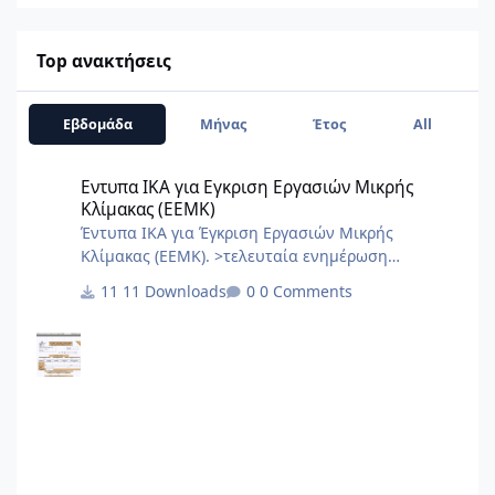
Top ανακτήσεις
Εβδομάδα
Μήνας
Έτος
All
Εντυπα ΙΚΑ για Εγκριση Εργασιών Μικρής Κλίμακας (ΕΕΜΚ)
Εντυπα ΙΚΑ για Εγκριση Εργασιών Μικρής
Κλίμακας (ΕΕΜΚ)
Έντυπα ΙΚΑ για Έγκριση Εργασιών Μικρής
Κλίμακας (ΕΕΜΚ). >τελευταία ενημέρωση
10/2017< 8.Τεχνική Εκθεση I.K.A.docx
11 Downloads
0 Comments
2.3.Εξουσιοδότηση αίτησης – δήλωσης
μεταβολών-κλεισιμο στο ΙΚΑ 3_3.docx
2.2.Εξουσιοδότηση κατάθεσης και πληρωμής της
ΑΠΔ στο ΙΚΑ 2_3.docx 2.1.Εξουσιοδότηση αίτησης
– δήλωσης απογραφής στο ΙΚΑ 1_3.docx 1.Αίτηση
Δήλωση Απογραφης Νέου Εργου από ΙΚΑ.pdf 0.ΙΚΑ
ΔΙΚΑΙΟΛΟΓΗΤΙΚΑ ΑΠΟΓΡΑΦΗΣ ΝΕΟΥ ΕΡΓΟΥ.PDF
6.Αίτηση Δήλ