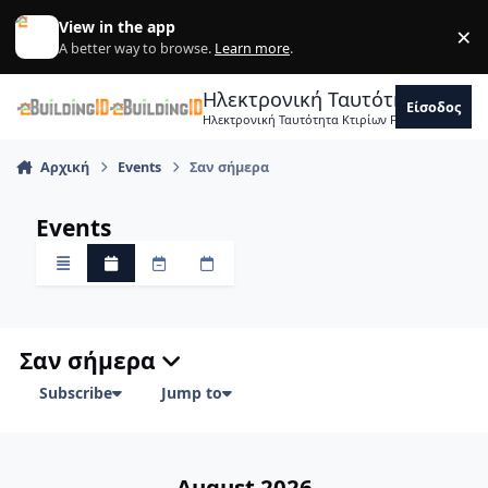
Skip to content
View in the app
×
Di
A better way to browse.
Learn more
.
Ηλεκτρονική Ταυτότητα Κτιρ
Είσοδος
Ηλεκτρονική Ταυτότητα Κτιρίων Forum Μηχανικ
Αρχική
Events
Σαν σήμερα
Events
Overview
Μηνιαία
Εβδομαδιαία
Ημερησίως
Σαν σήμερα
Subscribe
Jump to
August 2026