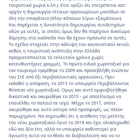
τουριστικά χωριά κ.λπ.). Ετσι ορίζει ότι επιτρέπεται κατ’
αρχήν η δημιουργία τέτοιων οργανωμένων μονάδων σε
όλη την επικράτεια (πλην κάποιων λίγων εξαιρέσεων).
Και παρέχεται η δυνατότητα δημιουργίας συνδετηρίων
οδών με αυτές, οι οποίες όμως δεν θα παρέχουν δικαίωμα
δόμησης στα οικόπεδα που θα έχουν πρόσωπο σε αυτές.
Το σχέδιο στοχεύει στην κάλυψη του κανονιστικού κενού,
καθώς η τουριστική ανάπτυξη στην Ελλάδα
πραγματοποιείται τα τελευταία χρόνια χωρίς
κατευθυντήριες γραμμές. Το πρώτο ειδικό χωροταξικό για
τον τουρισμό εγκρίθηκε το 2009 και προσεβλήθη ενώπιον
του ΣτΕ από έξι περιβαλλοντικές οργανώσεις. Πριν
εκδοθεί η απόφαση, το 2013 το υπουργείο Περιβάλλοντος
θέσπισε νέο χωροταξικό. Ομως και αυτό αμφισβητήθηκε
δικαστικά και ακυρώθηκε το 2015 – με αποτέλεσμα να
επανέλθει το παλαιό σε ισχύ. Μέχρι το 2017, οπότε
ακυρώθηκε και αυτό ύστερα από προσφυγές, ως πλέον
παρωχημένο. Να σημειωθεί ότι η ανάθεση της μελέτης
του νέου χωροταξικού έγινε το 2018 και έχει ολοκληρωθεί
εδώ και δύο έτη, αλλά το υπουργείο καθυστερεί για
άγνωστη αιτία να το θέσει σε διαβούλευση και να το