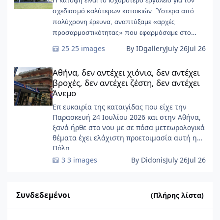
Η κάτοψη είναι το ισχυρότερο εργαλείο για τον
σχεδιασμό καλύτερων κατοικιών. Ύστερα από
πολύχρονη έρευνα, αναπτύξαμε «αρχές
προσαρμοστικότητας» που εφαρμόσαμε στο
START-Ivry, στο ευρύτερο Παρίσι
25 images
By IDgallery
July 26
Jul 26
Αθήνα, δεν αντέχει χιόνια, δεν αντέχει βροχές, δεν αντέχει ζέσ
Αθήνα, δεν αντέχει χιόνια, δεν αντέχει
βροχές, δεν αντέχει ζέστη, δεν αντέχει
Άνεμο
Επ ευκαιρία της καταιγίδας που είχε την
Παρασκευή 24 Ιουλίου 2026 και στην Αθήνα,
ξανά ήρθε στο νου με σε πόσα μετεωρολογικά
θέματα έχει ελάχιστη προετοιμασία αυτή η
Πόλη ......
3 images
By Didonis
July 26
Jul 26
Συνδεδεμένοι
(Πλήρης λίστα)