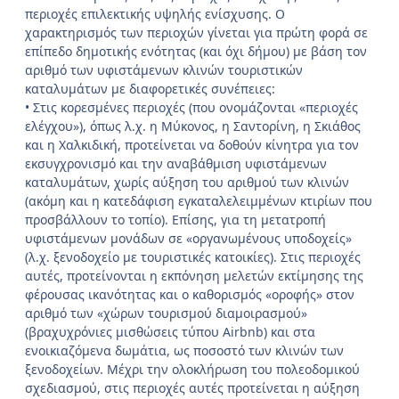
περιοχές επιλεκτικής υψηλής ενίσχυσης. Ο
χαρακτηρισμός των περιοχών γίνεται για πρώτη φορά σε
επίπεδο δημοτικής ενότητας (και όχι δήμου) με βάση τον
αριθμό των υφιστάμενων κλινών τουριστικών
καταλυμάτων με διαφορετικές συνέπειες:
• Στις κορεσμένες περιοχές (που ονομάζονται «περιοχές
ελέγχου»), όπως λ.χ. η Μύκονος, η Σαντορίνη, η Σκιάθος
και η Χαλκιδική, προτείνεται να δοθούν κίνητρα για τον
εκσυγχρονισμό και την αναβάθμιση υφιστάμενων
καταλυμάτων, χωρίς αύξηση του αριθμού των κλινών
(ακόμη και η κατεδάφιση εγκαταλελειμμένων κτιρίων που
προσβάλλουν το τοπίο). Επίσης, για τη μετατροπή
υφιστάμενων μονάδων σε «οργανωμένους υποδοχείς»
(λ.χ. ξενοδοχείο με τουριστικές κατοικίες). Στις περιοχές
αυτές, προτείνονται η εκπόνηση μελετών εκτίμησης της
φέρουσας ικανότητας και ο καθορισμός «οροφής» στον
αριθμό των «χώρων τουρισμού διαμοιρασμού»
(βραχυχρόνιες μισθώσεις τύπου Αirbnb) και στα
ενοικιαζόμενα δωμάτια, ως ποσοστό των κλινών των
ξενοδοχείων. Μέχρι την ολοκλήρωση του πολεοδομικού
σχεδιασμού, στις περιοχές αυτές προτείνεται η αύξηση