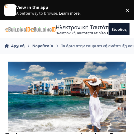
Skip to content
View in the app
×
Di
A better way to browse.
Learn more
.
Ηλεκτρονική Ταυτότητα Κτιρ
Είσοδος
Ηλεκτρονική Ταυτότητα Κτιρίων Forum Μηχανικ
Αρχική
Νομοθεσία
Τα όρια στην τουριστική ανάπτυξη κα