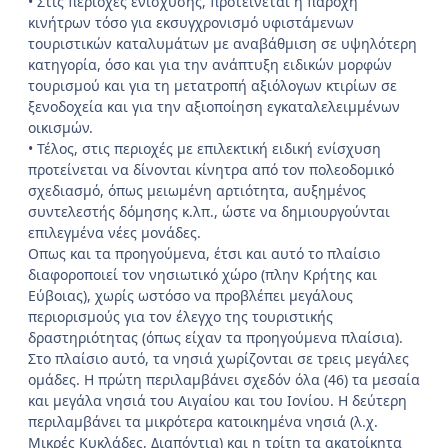
• Στις περιοχές ενίσχυσης, προτείνεται η παροχή
κινήτρων τόσο για εκσυγχρονισμό υφιστάμενων
τουριστικών καταλυμάτων με αναβάθμιση σε υψηλότερη
κατηγορία, όσο και για την ανάπτυξη ειδικών μορφών
τουρισμού και για τη μετατροπή αξιόλογων κτιρίων σε
ξενοδοχεία και για την αξιοποίηση εγκαταλελειμμένων
οικισμών.
• Τέλος, στις περιοχές με επιλεκτική ειδική ενίσχυση
προτείνεται να δίνονται κίνητρα από τον πολεοδομικό
σχεδιασμό, όπως μειωμένη αρτιότητα, αυξημένος
συντελεστής δόμησης κ.λπ., ώστε να δημιουργούνται
επιλεγμένα νέες μονάδες.
Οπως και τα προηγούμενα, έτσι και αυτό το πλαίσιο
διαφοροποιεί τον νησιωτικό χώρο (πλην Κρήτης και
Εύβοιας), χωρίς ωστόσο να προβλέπει μεγάλους
περιορισμούς για τον έλεγχο της τουριστικής
δραστηριότητας (όπως είχαν τα προηγούμενα πλαίσια).
Στο πλαίσιο αυτό, τα νησιά χωρίζονται σε τρεις μεγάλες
ομάδες. Η πρώτη περιλαμβάνει σχεδόν όλα (46) τα μεσαία
και μεγάλα νησιά του Αιγαίου και του Ιονίου. Η δεύτερη
περιλαμβάνει τα μικρότερα κατοικημένα νησιά (λ.χ.
Μικρές Κυκλάδες, Διαπόντια) και η τρίτη τα ακατοίκητα