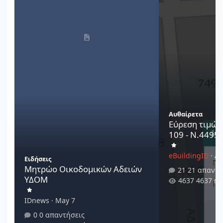
Αυθαίρετα
Εύρεση τιμών
109 - Ν.4495/
eBuildingID
·
Au
Ειδήσεις
Μητρώο Οικοδομικών Αδειών
21 απαντή
ΥΔΟΜ
4637 εμ
IDnews
·
May 7
0 απαντήσεις