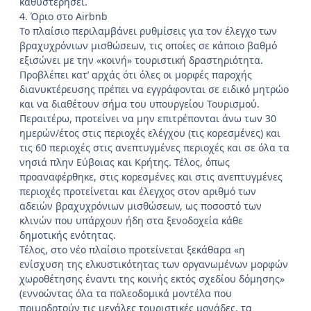
καθυστερήσει.
4. Όριο στο Airbnb
Το πλαίσιο περιλαμβάνει ρυθμίσεις για τον έλεγχο των
βραχυχρόνιων μισθώσεων, τις οποίες σε κάποιο βαθμό
εξισώνει με την «κοινή» τουριστική δραστηριότητα.
Προβλέπει κατ’ αρχάς ότι όλες οι μορφές παροχής
διανυκτέρευσης πρέπει να εγγράφονται σε ειδικό μητρώο
και να διαθέτουν σήμα του υπουργείου Τουρισμού.
Περαιτέρω, προτείνει να μην επιτρέπονται άνω των 30
ημερών/έτος στις περιοχές ελέγχου (τις κορεσμένες) και
τις 60 περιοχές στις ανεπτυγμένες περιοχές και σε όλα τα
νησιά πλην Εύβοιας και Κρήτης. Τέλος, όπως
προαναφέρθηκε, στις κορεσμένες και στις ανεπτυγμένες
περιοχές προτείνεται και έλεγχος στον αριθμό των
αδειών βραχυχρόνιων μισθώσεων, ως ποσοστό των
κλινών που υπάρχουν ήδη στα ξενοδοχεία κάθε
δημοτικής ενότητας.
Τέλος, στο νέο πλαίσιο προτείνεται ξεκάθαρα «η
ενίσχυση της ελκυστικότητας των οργανωμένων μορφών
χωροθέτησης έναντι της κοινής εκτός σχεδίου δόμησης»
(εννοώντας όλα τα πολεοδομικά μοντέλα που
πριμοδοτούν τις μεγάλες τουριστικές μονάδες, τα