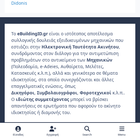
Didonis
Το
e
Building
ID
.gr
είναι ο ιστότοπος αποτέλεσμα
συλλογικής δουλειάς εξειδικευμένων μηχανικών που
εστιάζει στην
Ηλεκτρονική Ταυτότητα Ακινήτου
,
συνδράμοντας στον διάλογο για την αντιμετώπιση
προβλημάτων στο αντικείμενο των
Μηχανικών
(Πολεοδομία, e-Adeies, Αυθαίρετα, Μελέτες,
Κατασκευές κ.λ.π.), αλλά και γενικότερα σε θέματα
ιδιοκτησίας, στα οποία συνεργάζονται και άλλες
επαγγελματικές ενώσεις, όπως
Δικηγόροι
,
Συμβολαιογράφοι
,
Φοροτεχνικοί
κ.λ.π..
Ο
ιδιώτης συμμετέχοντας
μπορεί να βρίσκει
απαντήσεις σε ερωτήματα που αφορούν το ακίνητο
ιδιοκτησίας ή διαμονής του.
Light Mode
Dark Mode
System Preference
f
Είσοδος
Εγγραφή
Search
Menu