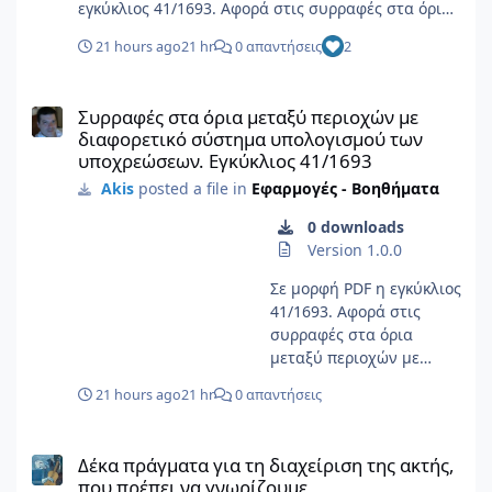
εγκύκλιος 41/1693. Αφορά στις συρραφές στα όρια
μεταξύ περιοχών με διαφορετικό σύστημα
21 hours ago
21 hr
0 απαντήσεις
2
υπολογισμού των υποχρεώσεων, με τα
παραρτήματά της. Πληροφορίες αρχείου
Συρραφές στα όρια μεταξύ περιοχών με διαφορετικό σύστημα 
Υποβολέας Akis Υποβλήθηκε 08/06/26 Category
Συρραφές στα όρια μεταξύ περιοχών με
Εφαρμογές - Βοηθήματα Προβολή αρχείου
διαφορετικό σύστημα υπολογισμού των
υποχρεώσεων. Εγκύκλιος 41/1693
Akis
posted a file in
Εφαρμογές - Βοηθήματα
0 downloads
Version 1.0.0
Σε μορφή PDF η εγκύκλιος
41/1693. Αφορά στις
συρραφές στα όρια
μεταξύ περιοχών με
διαφορετικό σύστημα
21 hours ago
21 hr
0 απαντήσεις
υπολογισμού των
υποχρεώσεων, με τα
Δέκα πράγματα για τη διαχείριση της ακτής, που πρέπει να γνω
παραρτήματά της.
Δέκα πράγματα για τη διαχείριση της ακτής,
που πρέπει να γνωρίζουμε