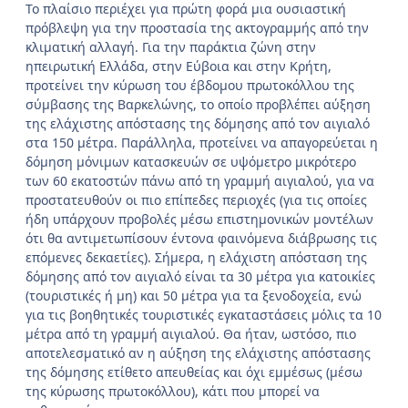
Το πλαίσιο περιέχει για πρώτη φορά μια ουσιαστική
πρόβλεψη για την προστασία της ακτογραμμής από την
κλιματική αλλαγή. Για την παράκτια ζώνη στην
ηπειρωτική Ελλάδα, στην Εύβοια και στην Κρήτη,
προτείνει την κύρωση του έβδομου πρωτοκόλλου της
σύμβασης της Βαρκελώνης, το οποίο προβλέπει αύξηση
της ελάχιστης απόστασης της δόμησης από τον αιγιαλό
στα 150 μέτρα. Παράλληλα, προτείνει να απαγορεύεται η
δόμηση μόνιμων κατασκευών σε υψόμετρο μικρότερο
των 60 εκατοστών πάνω από τη γραμμή αιγιαλού, για να
προστατευθούν οι πιο επίπεδες περιοχές (για τις οποίες
ήδη υπάρχουν προβολές μέσω επιστημονικών μοντέλων
ότι θα αντιμετωπίσουν έντονα φαινόμενα διάβρωσης τις
επόμενες δεκαετίες). Σήμερα, η ελάχιστη απόσταση της
δόμησης από τον αιγιαλό είναι τα 30 μέτρα για κατοικίες
(τουριστικές ή μη) και 50 μέτρα για τα ξενοδοχεία, ενώ
για τις βοηθητικές τουριστικές εγκαταστάσεις μόλις τα 10
μέτρα από τη γραμμή αιγιαλού. Θα ήταν, ωστόσο, πιο
αποτελεσματικό αν η αύξηση της ελάχιστης απόστασης
της δόμησης ετίθετο απευθείας και όχι εμμέσως (μέσω
της κύρωσης πρωτοκόλλου), κάτι που μπορεί να