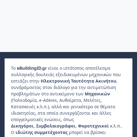
Το
e
Building
ID
.gr
είναι ο ιστότοπος αποτέλεσμα
συλλογικής δουλειάς εξειδικευμένων μηχανικών που
εστιάζει στην
Ηλεκτρονική Ταυτότητα Ακινήτου
,
συνδράμοντας στον διάλογο για την αντιμετώπιση
προβλημάτων στο αντικείμενο των
Μηχανικών
(Πολεοδομία, e-Adeies, Αυθαίρετα, Μελέτες,
Κατασκευές κ.λ.π.), αλλά και γενικότερα σε θέματα
ιδιοκτησίας, στα οποία συνεργάζονται και άλλες
επαγγελματικές ενώσεις, όπως
Δικηγόροι
,
Συμβολαιογράφοι
,
Φοροτεχνικοί
κ.λ.π..
Ο
ιδιώτης συμμετέχοντας
μπορεί να βρίσκει