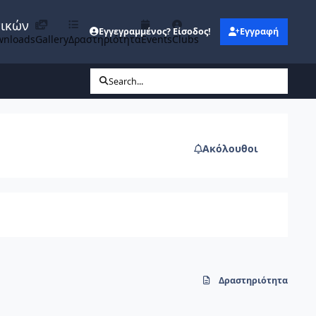
νικών
Εγγεγραμμένος? Είσοδος!
Εγγραφή
wnloads
Gallery
Δραστηριότητα
Events
Clubs
Search...
Ακόλουθοι
Δραστηριότητα