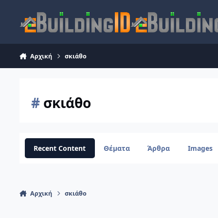
Skip to content
Αρχική
σκιάθο
#
σκιάθο
Recent Content
Θέματα
Άρθρα
Images
Αρχική
σκιάθο