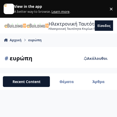
Skip to content
View in the app
×
Di
A better way to browse.
Learn more
.
Ηλεκτρονική Ταυτότητα Κτιρ
Είσοδος
Ηλεκτρονική Ταυτότητα Κτιρίων Forum Μηχανικ
Αρχική
ευρώπη
#
ευρώπη
Ακόλουθοι
Recent Content
Θέματα
Άρθρα