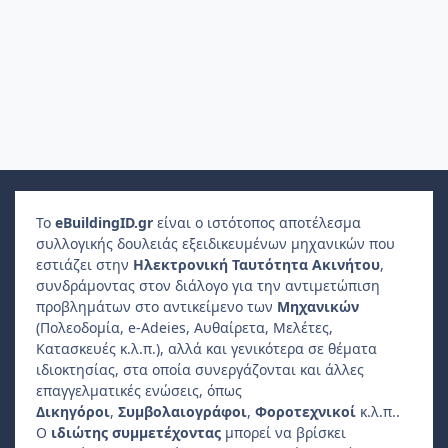
Το
e
Building
ID
.gr
είναι ο ιστότοπος αποτέλεσμα
συλλογικής δουλειάς εξειδικευμένων μηχανικών που
εστιάζει στην
Ηλεκτρονική Ταυτότητα Ακινήτου
,
συνδράμοντας στον διάλογο για την αντιμετώπιση
προβλημάτων στο αντικείμενο των
Μηχανικών
(Πολεοδομία, e-Adeies, Αυθαίρετα, Μελέτες,
Κατασκευές κ.λ.π.), αλλά και γενικότερα σε θέματα
ιδιοκτησίας, στα οποία συνεργάζονται και άλλες
επαγγελματικές ενώσεις, όπως
Δικηγόροι
,
Συμβολαιογράφοι
,
Φοροτεχνικοί
κ.λ.π..
Ο
ιδιώτης συμμετέχοντας
μπορεί να βρίσκει