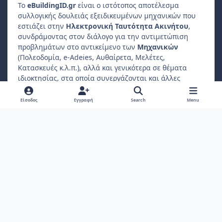
Το
e
Building
ID
.gr
είναι ο ιστότοπος αποτέλεσμα
συλλογικής δουλειάς εξειδικευμένων μηχανικών που
εστιάζει στην
Ηλεκτρονική Ταυτότητα Ακινήτου
,
συνδράμοντας στον διάλογο για την αντιμετώπιση
προβλημάτων στο αντικείμενο των
Μηχανικών
(Πολεοδομία, e-Adeies, Αυθαίρετα, Μελέτες,
Κατασκευές κ.λ.π.), αλλά και γενικότερα σε θέματα
ιδιοκτησίας, στα οποία συνεργάζονται και άλλες
επαγγελματικές ενώσεις, όπως
Δικηγόροι
,
Συμβολαιογράφοι
,
Φοροτεχνικοί
κ.λ.π..
Είσοδος
Εγγραφή
Search
Menu
Ο
ιδιώτης συμμετέχοντας
μπορεί να βρίσκει
απαντήσεις σε ερωτήματα που αφορούν το ακίνητο
ιδιοκτησίας ή διαμονής του.
Light Mode
Dark Mode
System Preference
f
a
Πολιτική Απορρήτου
Επικοινωνήστε μαζί μας
Cookies
c
Copyright 2022, ebuildingid.gr
Powered by
Invision Community
e
b