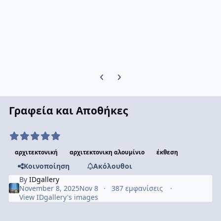
Previous carousel slide
Next carousel slide
Γραφεία και Αποθήκες
αρχιτεκτονική
αρχιτεκτονικη αλουμίνιο
έκθεση
Κοινοποίηση
Ακόλουθοι
By
IDgallery
November 8, 2025
Nov 8
387 εμφανίσεις
View IDgallery's images