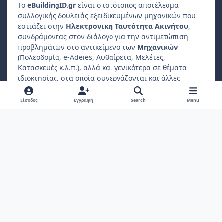
Το
e
Building
ID
.gr
είναι ο ιστότοπος αποτέλεσμα
συλλογικής δουλειάς εξειδικευμένων μηχανικών που
εστιάζει στην
Ηλεκτρονική Ταυτότητα Ακινήτου
,
συνδράμοντας στον διάλογο για την αντιμετώπιση
προβλημάτων στο αντικείμενο των
Μηχανικών
(Πολεοδομία, e-Adeies, Αυθαίρετα, Μελέτες,
Κατασκευές κ.λ.π.), αλλά και γενικότερα σε θέματα
ιδιοκτησίας, στα οποία συνεργάζονται και άλλες
επαγγελματικές ενώσεις, όπως
Δικηγόροι
,
Συμβολαιογράφοι
,
Φοροτεχνικοί
κ.λ.π..
Είσοδος
Εγγραφή
Search
Menu
Ο
ιδιώτης συμμετέχοντας
μπορεί να βρίσκει
απαντήσεις σε ερωτήματα που αφορούν το ακίνητο
ιδιοκτησίας ή διαμονής του.
Light Mode
Dark Mode
System Preference
f
a
Πολιτική Απορρήτου
Επικοινωνήστε μαζί μας
Cookies
c
Copyright 2022, ebuildingid.gr
Powered by
Invision Community
e
b