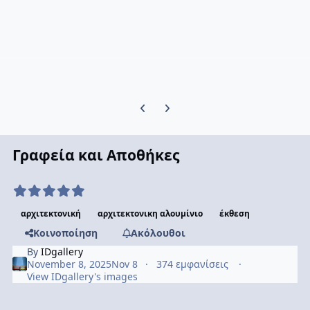
Previous carousel slide
Next carousel slide
Γραφεία και Αποθήκες
αρχιτεκτονική
αρχιτεκτονικη αλουμίνιο
έκθεση
Κοινοποίηση
Ακόλουθοι
By
IDgallery
November 8, 2025
Nov 8
374 εμφανίσεις
View IDgallery's images