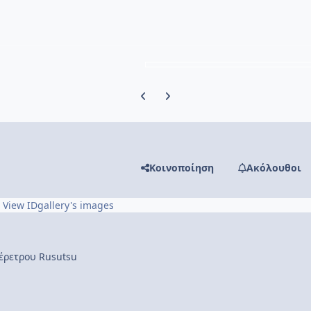
Previous carousel slide
Next carousel slide
Κοινοποίηση
Ακόλουθοι
View IDgallery's images
έρετρου Rusutsu