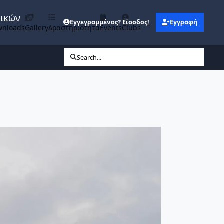
νικών
Εγγεγραμμένος? Είσοδος!
Εγγραφή
wnloads
Gallery
Δραστηριότητα
Events
Clubs
Search...