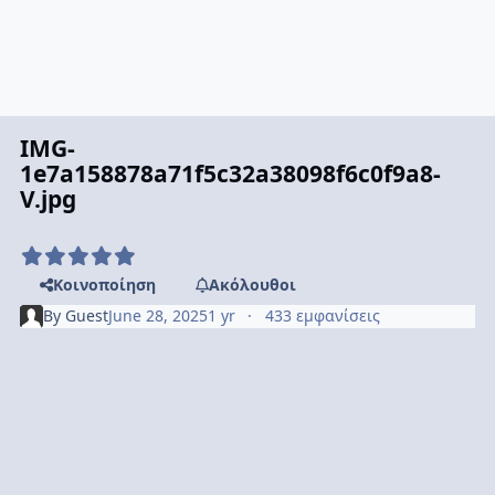
IMG-
1e7a158878a71f5c32a38098f6c0f9a8-
V.jpg
Κοινοποίηση
Ακόλουθοι
By
Guest
June 28, 2025
1 yr
433 εμφανίσεις