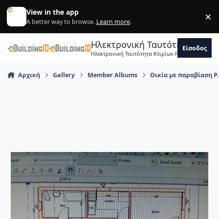
Skip to content
View in the app
×
Di
A better way to browse.
Learn more
.
Ηλεκτρονική Ταυτότητα Κτιρ
Είσοδος
Ηλεκτρονική Ταυτότητα Κτιρίων Forum Μηχανικ
Αρχική
Gallery
Member Albums
Οικία με παραβίαση Ρ.