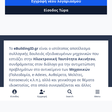
Εγγραφή νέου λογαριασμού
Είσοδος Τώρα
Το
e
Building
ID
.gr
είναι ο ιστότοπος αποτέλεσμα
συλλογικής δουλειάς εξειδικευμένων μηχανικών που
εστιάζει στην
Ηλεκτρονική Ταυτότητα Ακινήτου
,
συνδράμοντας στον διάλογο για την αντιμετώπιση
προβλημάτων στο αντικείμενο των
Μηχανικών
(Πολεοδομία, e-Adeies, Αυθαίρετα, Μελέτες,
Κατασκευές κ.λ.π.), αλλά και γενικότερα σε θέματα
ιδιοκτησίας, στα οποία συνεργάζονται και άλλες
επαγγελματικές ενώσεις, όπως
Δικηγόροι
,
Συμβολαιογράφοι
,
Φοροτεχνικοί
κ.λ.π..
Είσοδος
Εγγραφή
Search
Menu
Ο
ιδιώτης συμμετέχοντας
μπορεί να βρίσκει
απαντήσεις σε ερωτήματα που αφορούν το ακίνητο
ιδιοκτησίας ή διαμονής του.