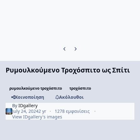
Previous carousel slide
Next carousel slide
Ρυμουλκούμενο Τροχόσπιτο ως Σπίτι
ρυμουλκούμενο τροχόσπιτο
τροχόσπιτο
Κοινοποίηση
Ακόλουθοι
By
IDgallery
July 24, 2024
2 yr
1278 εμφανίσεις
View IDgallery's images