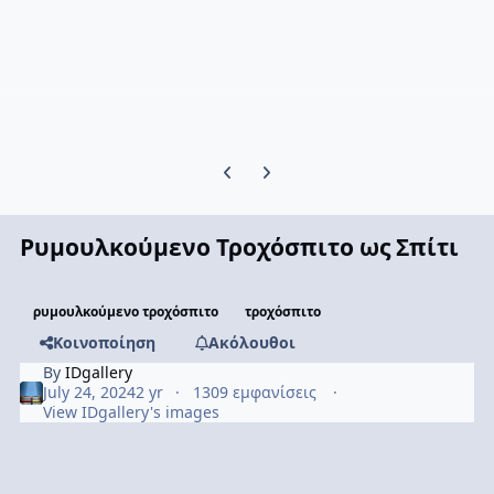
Previous carousel slide
Next carousel slide
Ρυμουλκούμενο Τροχόσπιτο ως Σπίτι
ρυμουλκούμενο τροχόσπιτο
τροχόσπιτο
Κοινοποίηση
Ακόλουθοι
By
IDgallery
July 24, 2024
2 yr
1309 εμφανίσεις
View IDgallery's images