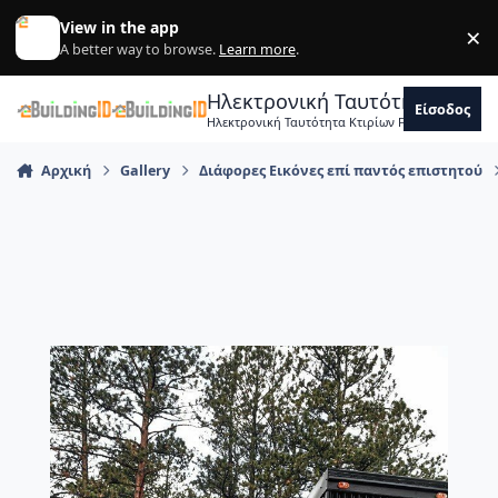
Skip to content
View in the app
×
Di
A better way to browse.
Learn more
.
Ηλεκτρονική Ταυτότητα Κτιρ
Είσοδος
Ηλεκτρονική Ταυτότητα Κτιρίων Forum Μηχανικ
Αρχική
Gallery
Διάφορες Εικόνες επί παντός επιστητού