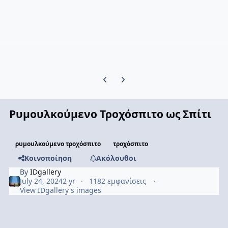
Previous carousel slide
Next carousel slide
Ρυμουλκούμενο Τροχόσπιτο ως Σπίτι
ρυμουλκούμενο τροχόσπιτο
τροχόσπιτο
Κοινοποίηση
Ακόλουθοι
By
IDgallery
July 24, 2024
2 yr
1182 εμφανίσεις
View IDgallery's images