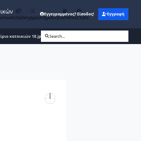
νικών
Εγγεγραμμένος? Είσοδος!
Εγγραφή
wnloads
Gallery
Δραστηριότητα
Events
Clubs
ίριο κατοικιών 18.jpg
Search...