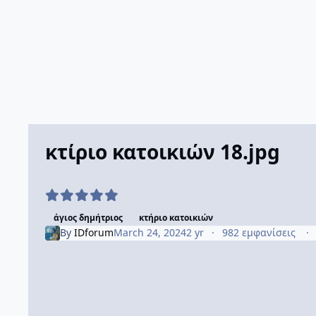
κτίριο κατοικιών 18.jpg
άγιος δημήτριος
κτήριο κατοικιών
By
IDforum
March 24, 2024
2 yr
982 εμφανίσεις