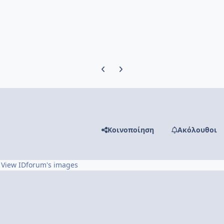
Previous carousel slide
Next carousel slide
Κοινοποίηση
Ακόλουθοι
View IDforum's images