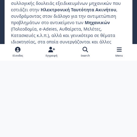
συλλογικής δουλειάς εξειδικευμένων μηχανικών που
εστιάζει στην
Ηλεκτρονική Ταυτότητα Ακινήτου
,
συνδράμοντας στον διάλογο για την αντιμετώπιση
προβλημάτων στο αντικείμενο των
Μηχανικών
(Πολεοδομία, e-Adeies, Αυθαίρετα, Μελέτες,
Κατασκευές κ.λ.π.), αλλά και γενικότερα σε θέματα
ιδιοκτησίας, στα οποία συνεργάζονται και άλλες
επαγγελματικές ενώσεις, όπως
Δικηγόροι
,
Συμβολαιογράφοι
,
Φοροτεχνικοί
κ.λ.π..
Είσοδος
Εγγραφή
Search
Menu
Ο
ιδιώτης συμμετέχοντας
μπορεί να βρίσκει
απαντήσεις σε ερωτήματα που αφορούν το ακίνητο
ιδιοκτησίας ή διαμονής του.
Light Mode
Dark Mode
System Preference
f
a
Πολιτική Απορρήτου
Επικοινωνήστε μαζί μας
Cookies
c
Copyright 2022, ebuildingid.gr
Powered by
Invision Community
e
b
o