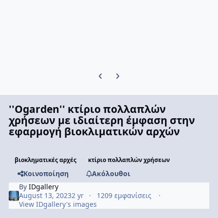
Previous carousel slide
Next carousel slide
''Ogarden'' κτίριο πολλαπλών
χρήσεων με ιδιαίτερη έμφαση στην
εφαρμογή βιοκλιματικών αρχών
βιοκληματικές αρχές
κτίριο πολλαπλών χρήσεων
Κοινοποίηση
Ακόλουθοι
By
IDgallery
August 13, 2023
2 yr
1209 εμφανίσεις
View IDgallery's images