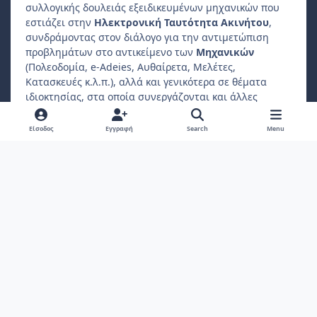
συλλογικής δουλειάς εξειδικευμένων μηχανικών που
εστιάζει στην
Ηλεκτρονική Ταυτότητα Ακινήτου
,
συνδράμοντας στον διάλογο για την αντιμετώπιση
προβλημάτων στο αντικείμενο των
Μηχανικών
(Πολεοδομία, e-Adeies, Αυθαίρετα, Μελέτες,
Κατασκευές κ.λ.π.), αλλά και γενικότερα σε θέματα
ιδιοκτησίας, στα οποία συνεργάζονται και άλλες
επαγγελματικές ενώσεις, όπως
Δικηγόροι
,
Συμβολαιογράφοι
,
Φοροτεχνικοί
κ.λ.π..
Είσοδος
Εγγραφή
Search
Menu
Ο
ιδιώτης συμμετέχοντας
μπορεί να βρίσκει
απαντήσεις σε ερωτήματα που αφορούν το ακίνητο
ιδιοκτησίας ή διαμονής του.
Light Mode
Dark Mode
System Preference
f
a
Πολιτική Απορρήτου
Επικοινωνήστε μαζί μας
Cookies
c
Copyright 2022, ebuildingid.gr
Powered by
Invision Community
e
b
o