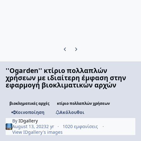
Previous carousel slide
Next carousel slide
''Ogarden'' κτίριο πολλαπλών
χρήσεων με ιδιαίτερη έμφαση στην
εφαρμογή βιοκλιματικών αρχών
βιοκληματικές αρχές
κτίριο πολλαπλών χρήσεων
Κοινοποίηση
Ακόλουθοι
By
IDgallery
August 13, 2023
2 yr
1020 εμφανίσεις
View IDgallery's images