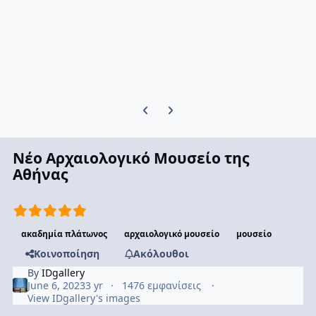
Previous carousel slide
Next carousel slide
Νέο Αρχαιολογικό Μουσείο της
Αθήνας
ακαδημία πλάτωνος
αρχαιολογικό μουσείο
μουσείο
Κοινοποίηση
Ακόλουθοι
By
IDgallery
June 6, 2023
3 yr
1476 εμφανίσεις
View IDgallery's images