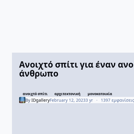
Ανοιχτό σπίτι για έναν ανο
άνθρωπο
ανοιχτό σπίτι
αρχιτεκτονική
μονοκατοικία
By
IDgallery
February 12, 2023
3 yr
1397 εμφανίσει