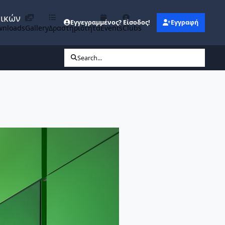
νικών
Εγγεγραμμένος? Είσοδος!
Εγγραφή
wnloads
Gallery
Δραστηριότητα
Events
Clubs
Search...