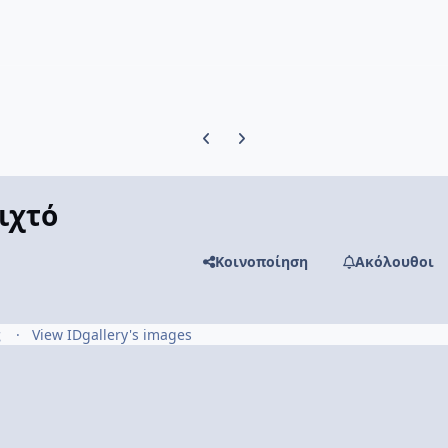
Previous carousel slide
Next carousel slide
ιχτό
Κοινοποίηση
Ακόλουθοι
ς
View IDgallery's images