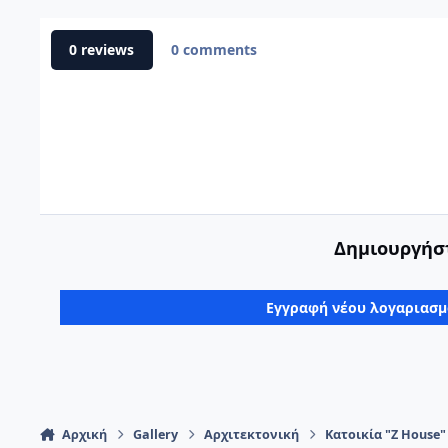
0 reviews
0 comments
Δημιουργήστ
Εγγραφή νέου λογαριασ
Αρχική
Gallery
Αρχιτεκτονική
Κατοικία "Z House"