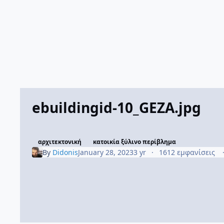
ebuildingid-10_GEZA.jpg
αρχιτεκτονική
κατοικία ξύλινο περίβλημα
By
Didonis
January 28, 2023
3 yr
1612 εμφανίσεις