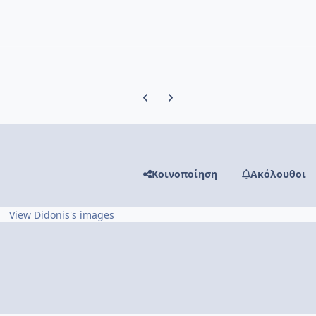
Previous carousel slide
Next carousel slide
Κοινοποίηση
Ακόλουθοι
View Didonis's images