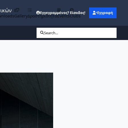
νικών
Εγγεγραμμένος? Είσοδος!
Εγγραφή
wnloads
Gallery
Δραστηριότητα
Events
Clubs
Search...