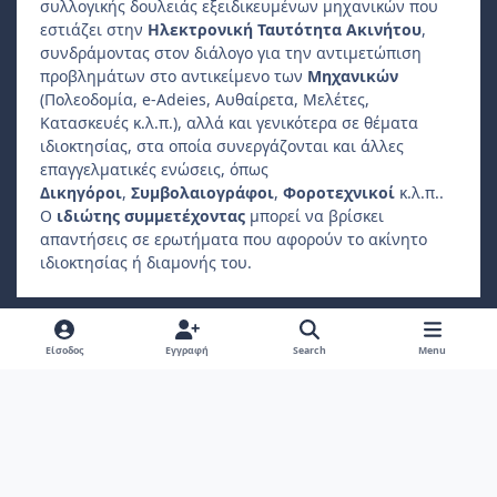
συλλογικής δουλειάς εξειδικευμένων μηχανικών που
εστιάζει στην
Ηλεκτρονική Ταυτότητα Ακινήτου
,
συνδράμοντας στον διάλογο για την αντιμετώπιση
προβλημάτων στο αντικείμενο των
Μηχανικών
(Πολεοδομία, e-Adeies, Αυθαίρετα, Μελέτες,
Κατασκευές κ.λ.π.), αλλά και γενικότερα σε θέματα
ιδιοκτησίας, στα οποία συνεργάζονται και άλλες
επαγγελματικές ενώσεις, όπως
Δικηγόροι
,
Συμβολαιογράφοι
,
Φοροτεχνικοί
κ.λ.π..
Ο
ιδιώτης συμμετέχοντας
μπορεί να βρίσκει
απαντήσεις σε ερωτήματα που αφορούν το ακίνητο
ιδιοκτησίας ή διαμονής του.
Light Mode
Dark Mode
System Preference
f
Είσοδος
Εγγραφή
Search
Menu
a
Πολιτική Απορρήτου
Επικοινωνήστε μαζί μας
Cookies
c
Copyright 2022, ebuildingid.gr
Powered by
Invision Community
e
b
o