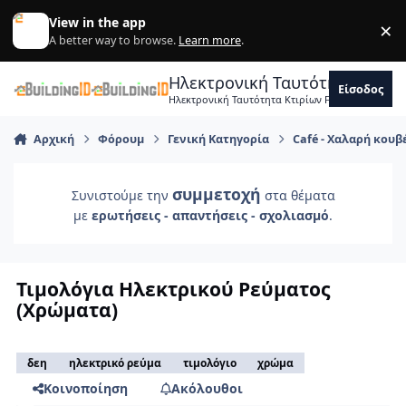
Skip to content
View in the app
×
Di
A better way to browse.
Learn more
.
Ηλεκτρονική Ταυτότητα Κτιρ
Είσοδος
Ηλεκτρονική Ταυτότητα Κτιρίων Forum Μηχανικ
Αρχική
Φόρουμ
Γενική Κατηγορία
Café - Χαλαρή κουβ
συμμετοχή
Συνιστούμε την
στα θέματα
με
ερωτήσεις - απαντήσεις - σχολιασμό
.
Τιμολόγια Ηλεκτρικού Ρεύματος
(Χρώματα)
δεη
ηλεκτρικό ρεύμα
τιμολόγιο
χρώμα
Κοινοποίηση
Ακόλουθοι