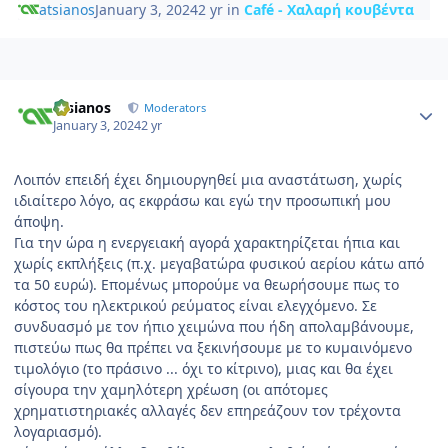
atsianos
January 3, 2024
2 yr
in
Café - Χαλαρή κουβέντα
Author stats
atsianos
Moderators
January 3, 2024
2 yr
Λοιπόν επειδή έχει δημιουργηθεί μια αναστάτωση, χωρίς
ιδιαίτερο λόγο, ας εκφράσω και εγώ την προσωπική μου
άποψη.
Για την ώρα η ενεργειακή αγορά χαρακτηρίζεται ήπια και
χωρίς εκπλήξεις (π.χ. μεγαβατώρα φυσικού αερίου κάτω από
τα 50 ευρώ). Επομένως μπορούμε να θεωρήσουμε πως το
κόστος του ηλεκτρικού ρεύματος είναι ελεγχόμενο. Σε
συνδυασμό με τον ήπιο χειμώνα που ήδη απολαμβάνουμε,
πιστεύω πως θα πρέπει να ξεκινήσουμε με το κυμαινόμενο
τιμολόγιο (το πράσινο ... όχι το
κίτρινο), μιας και θα έχει
σίγουρα την χαμηλότερη χρέωση (οι απότομες
χρηματιστηριακές αλλαγές δεν επηρεάζουν τον τρέχοντα
λογαριασμό).