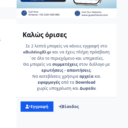
Καλώς όρισες
5
Σε 2 λεπτά μπορείς να κάνεις εγγραφή στο
και να έχεις πλήρη πρόσβαση
e
Building
ID
.gr
΄σε όλο το περιεχόμενο και υπηρεσίες.
Θα μπορείς να
συμμετέχεις
στον διάλογο με
ερωτήσεις - απαντήσεις
.
Να κατεβάσεις χρήσιμα
αρχεία
και
εφαρμογές
από τα
Download
χωρίς υποχρέωση και
Δωρεάν.
Εγγραφή
Είσοδος