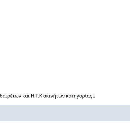
αι Η.Τ.Κ ακινήτων κατηγορίας Ι
αιρέτων και Η.Τ.Κ ακινήτων κατηγορίας Ι