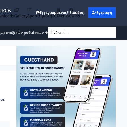
νικών
Εγγεγραμμένος? Είσοδος!
Εγγραφή
wnloads
Gallery
Δραστηριότητα
Events
Clubs
ωροταξικών ρυθμίσεων-ΦΕΚ 231/Α/12.12.2025 & Άρθρο 75
Search...
οι