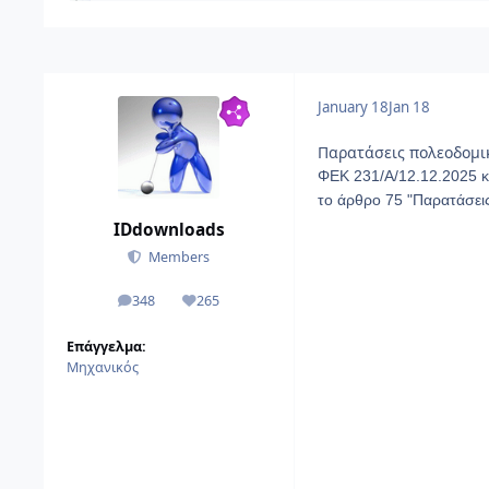
January 18
Jan 18
Παρατάσεις πολεοδομι
ΦΕΚ 231/Α/12.12.2025 κ
το άρθρο 75 "Παρατάσει
IDdownloads
Members
348
265
αναρτήσεις
Reputation
Επάγγελμα:
Μηχανικός