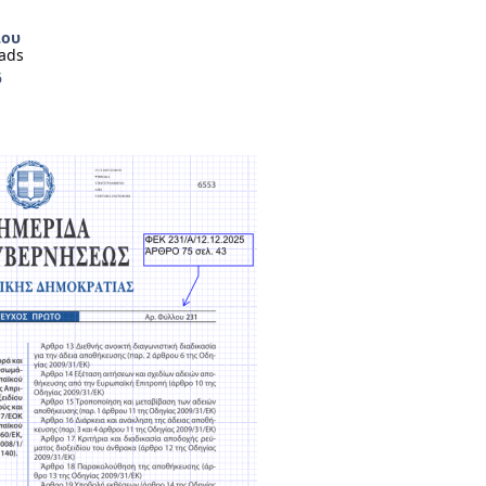
ίου
ads
6