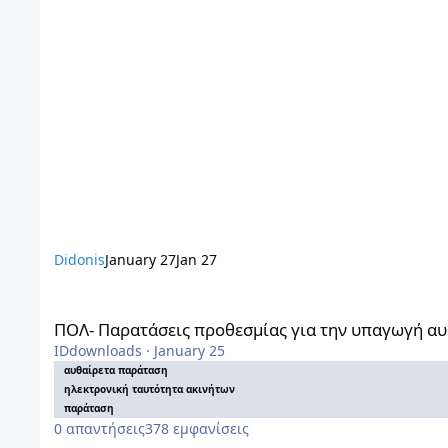
Didonis
January 27
Jan 27
ΠΟΛ- Παρατάσεις προθεσμίας για την υπαγωγή αυθαιρέτων κ
ΠΟΛ- Παρατάσεις προθεσμίας για την υπαγωγή αυθ
IDdownloads
·
January 25
αυθαίρετα παράταση
ηλεκτρονική ταυτότητα ακινήτων
παράταση
0
απαντήσεις
378
εμφανίσεις