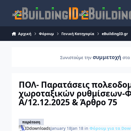
Skip to content
Αρχική
Φόρουμ
Γενική Κατηγορία
eBuildingID.gr
συμμετοχή
Συνιστούμε την
στα 
ΠΟΛ- Παρατάσεις πολεοδομ
χωροταξικών ρυθμίσεων-Φ
Α/12.12.2025 & Άρθρο 75
παράταση
IDdownloads
January 18
Jan 18
in
Φόρουμ για τα Dow