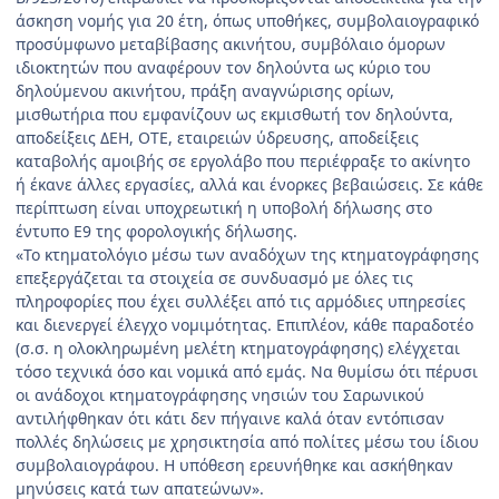
άσκηση νομής για 20 έτη, όπως υποθήκες, συμβολαιογραφικό
προσύμφωνο μεταβίβασης ακινήτου, συμβόλαιο όμορων
ιδιοκτητών που αναφέρουν τον δηλούντα ως κύριο του
δηλούμενου ακινήτου, πράξη αναγνώρισης ορίων,
μισθωτήρια που εμφανίζουν ως εκμισθωτή τον δηλούντα,
αποδείξεις ΔΕΗ, ΟΤΕ, εταιρειών ύδρευσης, αποδείξεις
καταβολής αμοιβής σε εργολάβο που περιέφραξε το ακίνητο
ή έκανε άλλες εργασίες, αλλά και ένορκες βεβαιώσεις. Σε κάθε
περίπτωση είναι υποχρεωτική η υποβολή δήλωσης στο
έντυπο Ε9 της φορολογικής δήλωσης.
«Το κτηματολόγιο μέσω των αναδόχων της κτηματογράφησης
επεξεργάζεται τα στοιχεία σε συνδυασμό με όλες τις
πληροφορίες που έχει συλλέξει από τις αρμόδιες υπηρεσίες
και διενεργεί έλεγχο νομιμότητας. Επιπλέον, κάθε παραδοτέο
(σ.σ. η ολοκληρωμένη μελέτη κτηματογράφησης) ελέγχεται
τόσο τεχνικά όσο και νομικά από εμάς. Να θυμίσω ότι πέρυσι
οι ανάδοχοι κτηματογράφησης νησιών του Σαρωνικού
αντιλήφθηκαν ότι κάτι δεν πήγαινε καλά όταν εντόπισαν
πολλές δηλώσεις με χρησικτησία από πολίτες μέσω του ίδιου
συμβολαιογράφου. Η υπόθεση ερευνήθηκε και ασκήθηκαν
μηνύσεις κατά των απατεώνων».