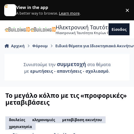
Skip to content
View in the app
×
Di
A better way to browse.
Learn more
.
Ηλεκτρονική Ταυτότητα Κτιρ
Είσοδος
Ηλεκτρονική Ταυτότητα Κτιρίων Forum Μηχανικ
Αρχική
Φόρουμ
Ειδικά θέματα για Ιδιοκτησιακά Ακινήτω
συμμετοχή
Συνιστούμε την
στα θέματα
με
ερωτήσεις - απαντήσεις - σχολιασμό
.
Το μεγάλο κόλπο με τις «προφορικές»
μεταβιβάσεις
δουλείες
κληρονομιές
μεταβίβαση ακινήτου
χρησικτησία