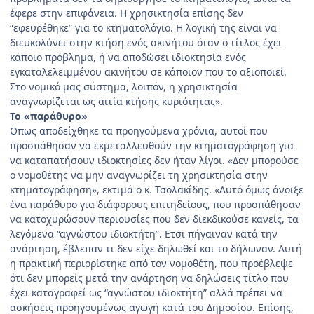
έφερε στην επιφάνεια. Η χρησικτησία επίσης δεν
“εφευρέθηκε” για το κτηματολόγιο. Η λογική της είναι να
διευκολύνει στην κτήση ενός ακινήτου όταν ο τίτλος έχει
κάποιο πρόβλημα, ή να αποδώσει ιδιοκτησία ενός
εγκαταλελειμμένου ακινήτου σε κάποιον που το αξιοποιεί.
Στο νομικό μας σύστημα, λοιπόν, η χρησικτησία
αναγνωρίζεται ως αιτία κτήσης κυριότητας».
Το «παράθυρο»
Οπως αποδείχθηκε τα προηγούμενα χρόνια, αυτοί που
προσπάθησαν να εκμεταλλευθούν την κτηματογράφηση για
να καταπατήσουν ιδιοκτησίες δεν ήταν λίγοι. «Δεν μπορούσε
ο νομοθέτης να μην αναγνωρίζει τη χρησικτησία στην
κτηματογράφηση», εκτιμά ο κ. Τσολακίδης. «Αυτό όμως άνοιξε
ένα παράθυρο για διάφορους επιτηδείους, που προσπάθησαν
να κατοχυρώσουν περιουσίες που δεν διεκδικούσε κανείς, τα
λεγόμενα “αγνώστου ιδιοκτήτη”. Ετσι πήγαιναν κατά την
ανάρτηση, έβλεπαν τι δεν είχε δηλωθεί και το δήλωναν. Αυτή
η πρακτική περιορίστηκε από τον νομοθέτη, που προέβλεψε
ότι δεν μπορείς μετά την ανάρτηση να δηλώσεις τίτλο που
έχει καταγραφεί ως “αγνώστου ιδιοκτήτη” αλλά πρέπει να
ασκήσεις προηγουμένως αγωγή κατά του Δημοσίου. Επίσης,