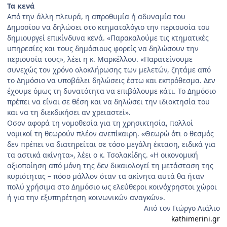
Τα κενά
Από την άλλη πλευρά, η απροθυμία ή αδυναμία του
Δημοσίου να δηλώσει στο κτηματολόγιο την περιουσία του
δημιουργεί επικίνδυνα κενά. «Παρακαλούμε τις κτηματικές
υπηρεσίες και τους δημόσιους φορείς να δηλώσουν την
περιουσία τους», λέει η κ. Μαρκέλλου. «Παρατείνουμε
συνεχώς τον χρόνο ολοκλήρωσης των μελετών, ζητάμε από
το Δημόσιο να υποβάλει δηλώσεις έστω και εκπρόθεσμα. Δεν
έχουμε όμως τη δυνατότητα να επιβάλουμε κάτι. Το Δημόσιο
πρέπει να είναι σε θέση και να δηλώσει την ιδιοκτησία του
και να τη διεκδικήσει αν χρειαστεί».
Oσον αφορά τη νομοθεσία για τη χρησικτησία, πολλοί
νομικοί τη θεωρούν πλέον ανεπίκαιρη. «Θεωρώ ότι ο θεσμός
δεν πρέπει να διατηρείται σε τόσο μεγάλη έκταση, ειδικά για
τα αστικά ακίνητα», λέει ο κ. Τσολακίδης. «Η οικονομική
αξιοποίηση από μόνη της δεν δικαιολογεί τη μετάσταση της
κυριότητας – πόσο μάλλον όταν τα ακίνητα αυτά θα ήταν
πολύ χρήσιμα στο Δημόσιο ως ελεύθεροι κοινόχρηστοι χώροι
ή για την εξυπηρέτηση κοινωνικών αναγκών».
Από τον Γιώργο Λιάλιο
kathimerini.gr