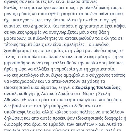
αγωγές σαν και αυτές δεν είναι διόλου σπάνιες.
Καθώς το κτηματολόγιο οδεύει προς την ολοκλήρωσή του, ο
μόνος τρόπος να αποκτηθεί η κυριότητα σε ένα ακίνητο που
έχει καταγραφεί ως «αγνώστου ιδιοκτήτη» είναι η αγωγή
εναντίον του Δημοσίου. Και παρότι η χρησικτησία έχει πάψει
σε γενικές γραμμές να αναγνωρίζεται μόνο στη βάση
μαρτυριών, οι πιθανότητες να κατακυρωθούν τα ακίνητα σε
τέτοιες περιπτώσεις δεν είναι αμελητέες. Το «μεγάλο
ξεκαθάρισμα» της ιδιοκτησίας στη χώρα μας οδεύει προς το
τέλος του και όλοι σπεύδουν να κλείσουν εκκρεμότητες ή να
(προσπαθήσουν να) εκμεταλλευθούν την περίσταση. Μήπως
ήρθε η ώρα να αλλάξει η νομοθεσία για τη χρησικτησία;
«Το κτηματολόγιο είναι δίχως αμφιβολία ο σύγχρονος τρόπος
να καταγραφούν και να απεικονιστούν σε χάρτη τα
ιδιοκτησιακά δικαιώματα», εξηγεί ο
Ζαφείρης Τσολακίδης
,
αναπλ. καθηγητής Αστικού Δικαίου στη Νομική Σχολή
Αθηνών. «Η ιδιαιτερότητα του κτηματολογίου είναι ότι (σ.σ.
δεν βασίστηκε στα ήδη υπάρχοντα δεδομένα στα
υποθηκοφυλακεία, αλλά) κάλεσε τους πολίτες να υποβάλουν
δηλώσεις και από αυτές προέκυψαν ιδιοκτησιακές διαφορές ή
διαφορές στα όρια, το εμβαδόν των ακινήτων κ.ο.κ. Αυτά τα
προβλήματα δεν τα δημιούργησε το κτηματολόγιο, αλλά τα