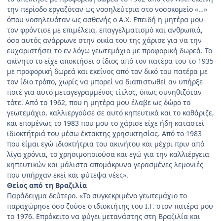
την περίοδο εργαζόταν ως νοσηλεύτρια στο νοσοκομείο «…»
όπου νοσηλευόταν ως ασθενής ο Α.Χ. Επειδή η μητέρα μου
τον φρόντισε με επιμέλεια, επαγγελματισμό και ανθρωπιά,
όσο αυτός ανάρρωνε στην οικία του της χάρισε για να την
ευχαριστήσει το εν λόγω γεωτεμάχιο με προφορική δωρεά. Το
ακίνητο το είχε αποκτήσει ο ίδιος από τον πατέρα του το 1935
με προφορική δωρεά και εκείνος από τον δικό του πατέρα με
τον ίδιο τρόπο, χωρίς να μπορεί να διαπιστωθεί αν υπήρξε
ποτέ για αυτό μεταγεγραμμένος τίτλος, όπως συνηθιζόταν
τότε. Από το 1962, που η μητέρα μου έλαβε ως δώρο το
γεωτεμάχιο, καλλιεργούσε σε αυτό κηπευτικά και το καθάριζε,
και επομένως το 1983 που μου το χάρισε είχε ήδη καταστεί
ιδιοκτήτριά του μέσω έκτακτης χρησικτησίας. Από το 1983
που είμαι εγώ ιδιοκτήτρια του ακινήτου και μέχρι πριν από
λίγα χρόνια, το χρησιμοποιούσα και εγώ για την καλλιέργεια
κηπευτικών και μάλιστα απομάκρυνα γερασμένες λεμονιές
που υπήρχαν εκεί και φύτεψα νέες».
Θείος από τη Βραζιλία
Παράδειγμα δεύτερο. «Το συγκεκριμένο γεωτεμάχιο το
παραχώρησε όσο ζούσε ο ιδιοκτήτης του Ι.Γ. στον πατέρα μου
το 1976. Επρόκειτο να φύγει μετανάστης στη Βραζιλία και