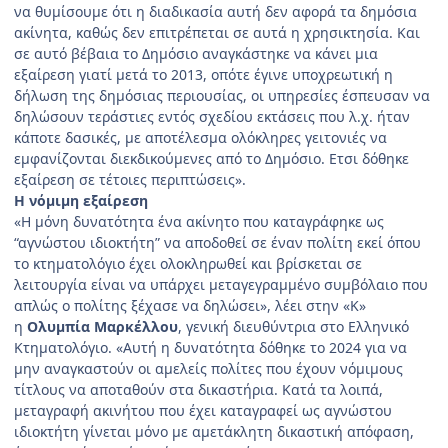
να θυμίσουμε ότι η διαδικασία αυτή δεν αφορά τα δημόσια
ακίνητα, καθώς δεν επιτρέπεται σε αυτά η χρησικτησία. Και
σε αυτό βέβαια το Δημόσιο αναγκάστηκε να κάνει μια
εξαίρεση γιατί μετά το 2013, οπότε έγινε υποχρεωτική η
δήλωση της δημόσιας περιουσίας, οι υπηρεσίες έσπευσαν να
δηλώσουν τεράστιες εντός σχεδίου εκτάσεις που λ.χ. ήταν
κάποτε δασικές, με αποτέλεσμα ολόκληρες γειτονιές να
εμφανίζονται διεκδικούμενες από το Δημόσιο. Ετσι δόθηκε
εξαίρεση σε τέτοιες περιπτώσεις».
Η νόμιμη εξαίρεση
«Η μόνη δυνατότητα ένα ακίνητο που καταγράφηκε ως
“αγνώστου ιδιοκτήτη” να αποδοθεί σε έναν πολίτη εκεί όπου
το κτηματολόγιο έχει ολοκληρωθεί και βρίσκεται σε
λειτουργία είναι να υπάρχει μεταγεγραμμένο συμβόλαιο που
απλώς ο πολίτης ξέχασε να δηλώσει», λέει στην «Κ»
η
Ολυμπία Μαρκέλλου
, γενική διευθύντρια στο Ελληνικό
Κτηματολόγιο. «Αυτή η δυνατότητα δόθηκε το 2024 για να
μην αναγκαστούν οι αμελείς πολίτες που έχουν νόμιμους
τίτλους να αποταθούν στα δικαστήρια. Κατά τα λοιπά,
μεταγραφή ακινήτου που έχει καταγραφεί ως αγνώστου
ιδιοκτήτη γίνεται μόνο με αμετάκλητη δικαστική απόφαση,