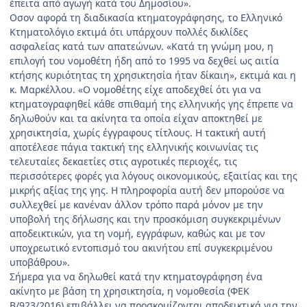
έπειτα από αγωγή κατά του Δημοσίου».
Οσον αφορά τη διαδικασία κτηματογράφησης, το Ελληνικό
Κτηματολόγιο εκτιμά ότι υπάρχουν πολλές δικλίδες
ασφαλείας κατά των απατεώνων. «Κατά τη γνώμη μου, η
επιλογή του νομοθέτη ήδη από το 1995 να δεχθεί ως αιτία
κτήσης κυριότητας τη χρησικτησία ήταν δίκαιη», εκτιμά και η
κ. Μαρκέλλου. «Ο νομοθέτης είχε αποδεχθεί ότι για να
κτηματογραφηθεί κάθε σπιθαμή της ελληνικής γης έπρεπε να
δηλωθούν και τα ακίνητα τα οποία είχαν αποκτηθεί με
χρησικτησία, χωρίς έγγραφους τίτλους. Η τακτική αυτή
αποτέλεσε πάγια τακτική της ελληνικής κοινωνίας τις
τελευταίες δεκαετίες στις αγροτικές περιοχές, τις
περισσότερες φορές για λόγους οικονομικούς, εξαιτίας και της
μικρής αξίας της γης. Η πληροφορία αυτή δεν μπορούσε να
συλλεχθεί με κανέναν άλλον τρόπο παρά μόνον με την
υποβολή της δήλωσης και την προσκόμιση συγκεκριμένων
αποδεικτικών, για τη νομή, εγγράφων, καθώς και με τον
υποχρεωτικό εντοπισμό του ακινήτου επί συγκεκριμένου
υποβάθρου».
Σήμερα για να δηλωθεί κατά την κτηματογράφηση ένα
ακίνητο με βάση τη χρησικτησία, η νομοθεσία (ΦΕΚ
Β/923/2016) επιβάλλει να προσκομίζονται αποδεικτικά για την