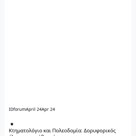
IDforum
April 24
Apr 24
Κτηματολόγιο και Πολεοδομία: Δορυφορικός έλεγχος σε κάθε ακ
Κτηματολόγιο και Πολεοδομία: Δορυφορικός