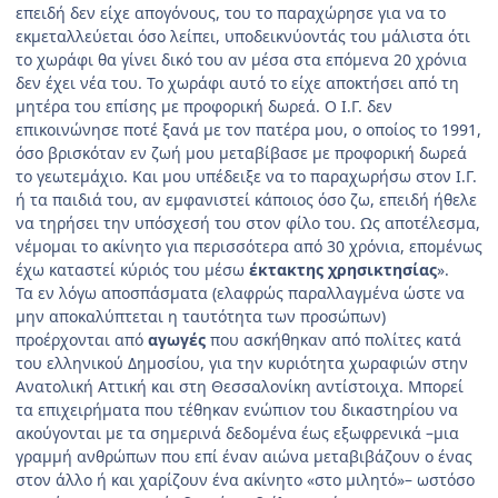
επειδή δεν είχε απογόνους, του το παραχώρησε για να το
εκμεταλλεύεται όσο λείπει, υποδεικνύοντάς του μάλιστα ότι
το χωράφι θα γίνει δικό του αν μέσα στα επόμενα 20 χρόνια
δεν έχει νέα του. Το χωράφι αυτό το είχε αποκτήσει από τη
μητέρα του επίσης με προφορική δωρεά. Ο Ι.Γ. δεν
επικοινώνησε ποτέ ξανά με τον πατέρα μου, ο οποίος το 1991,
όσο βρισκόταν εν ζωή μου μεταβίβασε με προφορική δωρεά
το γεωτεμάχιο. Και μου υπέδειξε να το παραχωρήσω στον Ι.Γ.
ή τα παιδιά του, αν εμφανιστεί κάποιος όσο ζω, επειδή ήθελε
να τηρήσει την υπόσχεσή του στον φίλο του. Ως αποτέλεσμα,
νέμομαι το ακίνητο για περισσότερα από 30 χρόνια, επομένως
έχω καταστεί κύριός του μέσω
έκτακτης χρησικτησίας
».
Τα εν λόγω αποσπάσματα (ελαφρώς παραλλαγμένα ώστε να
μην αποκαλύπτεται η ταυτότητα των προσώπων)
προέρχονται από
αγωγές
που ασκήθηκαν από πολίτες κατά
του ελληνικού Δημοσίου, για την κυριότητα χωραφιών στην
Ανατολική Αττική και στη Θεσσαλονίκη αντίστοιχα. Μπορεί
τα επιχειρήματα που τέθηκαν ενώπιον του δικαστηρίου να
ακούγονται με τα σημερινά δεδομένα έως εξωφρενικά –μια
γραμμή ανθρώπων που επί έναν αιώνα μεταβιβάζουν ο ένας
στον άλλο ή και χαρίζουν ένα ακίνητο «στο μιλητό»– ωστόσο