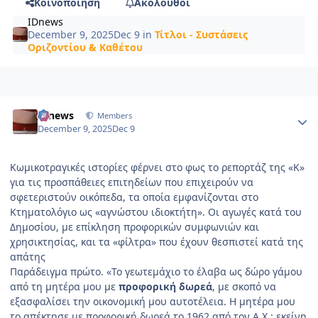
Κοινοποίηση
Ακόλουθοι
IDnews
December 9, 2025
Dec 9
in
Τίτλοι - Συστάσεις
Οριζοντίου & Καθέτου
Author stats
IDnews
Members
December 9, 2025
Dec 9
Κωμικοτραγικές ιστορίες φέρνει στο φως το ρεπορτάζ της «Κ»
για τις προσπάθειες επιτηδείων που επιχειρούν να
σφετεριστούν οικόπεδα, τα οποία εμφανίζονται στο
Κτηματολόγιο ως «αγνώστου ιδιοκτήτη». Οι αγωγές κατά του
Δημοσίου, με επίκληση προφορικών συμφωνιών και
χρησικτησίας, και τα «φίλτρα» που έχουν θεσπιστεί κατά της
απάτης
Παράδειγμα πρώτο. «Το γεωτεμάχιο το έλαβα ως δώρο γάμου
από τη μητέρα μου με
προφορική δωρεά
, με σκοπό να
εξασφαλίσει την οικονομική μου αυτοτέλεια. Η μητέρα μου
το απέκτησε με προφορική δωρεά το 1962 από τον Α.Χ.: εκείνη