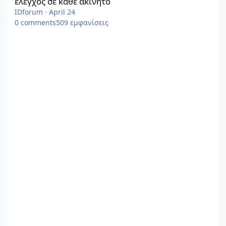
έλεγχος σε κάθε ακίνητο
IDforum
·
April 24
0
comments
509
εμφανίσεις