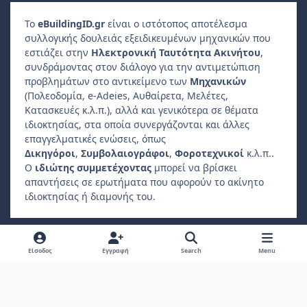
Το
e
Building
ID
.gr
είναι ο ιστότοπος αποτέλεσμα
συλλογικής δουλειάς εξειδικευμένων μηχανικών που
εστιάζει στην
Ηλεκτρονική Ταυτότητα Ακινήτου
,
συνδράμοντας στον διάλογο για την αντιμετώπιση
προβλημάτων στο αντικείμενο των
Μηχανικών
(Πολεοδομία, e-Adeies, Αυθαίρετα, Μελέτες,
Κατασκευές κ.λ.π.), αλλά και γενικότερα σε θέματα
ιδιοκτησίας, στα οποία συνεργάζονται και άλλες
επαγγελματικές ενώσεις, όπως
Δικηγόροι
,
Συμβολαιογράφοι
,
Φοροτεχνικοί
κ.λ.π..
Ο
ιδιώτης συμμετέχοντας
μπορεί να βρίσκει
απαντήσεις σε ερωτήματα που αφορούν το ακίνητο
ιδιοκτησίας ή διαμονής του.
Light Mode
Dark Mode
System Preference
f
Είσοδος
Εγγραφή
Search
Menu
a
Πολιτική Απορρήτου
Επικοινωνήστε μαζί μας
Cookies
c
Copyright 2022, ebuildingid.gr
Powered by
Invision Community
e