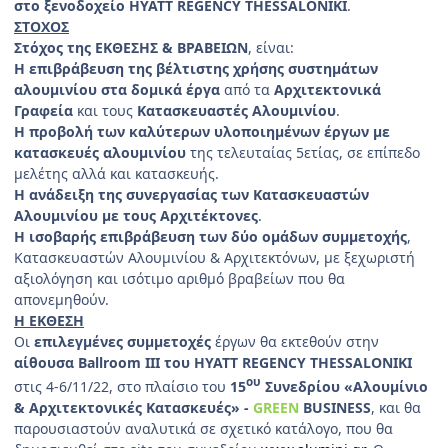
στο ξενοδοχείο HYATT REGENCY THESSALONIKI
.
ΣΤΟΧΟΣ
Στόχος της ΕΚΘΕΣΗΣ & ΒΡΑΒΕΙΩΝ
, είναι:
Η επιβράβευση της βέλτιστης χρήσης συστημάτων
αλουμινίου στα δομικά έργα
από τα
Αρχιτεκτονικά
Γραφεία
και τους
Κατασκευαστές Αλουμινίου
.
Η προβολή των καλύτερων υλοποιημένων έργων με
κατασκευές αλουμινίου
της τελευταίας 5ετίας, σε επίπεδο
μελέτης αλλά και κατασκευής.
Η ανάδειξη της συνεργασίας των Κατασκευαστών
Αλουμινίου με τους Αρχιτέκτονες
.
Η ισοβαρής επιβράβευση των δύο ομάδων συμμετοχής
,
Κατασκευαστών Αλουμινίου & Αρχιτεκτόνων, με ξεχωριστή
αξιολόγηση και ισότιμο αριθμό βραβείων που θα
απονεμηθούν.
Η ΕΚΘΕΣΗ
Οι
επιλεγμένες συμμετοχές
έργων θα εκτεθούν στην
αίθουσα Ballroom III του HYATT REGENCY THESSALONIKI
ου
στις 4-6/11/22, στο πλαίσιο του
15
Συνεδρίου «Αλουμίνιο
& Αρχιτεκτονικές Κατασκευές» -
GREEN
BUSINESS
, και θα
παρουσιαστούν αναλυτικά σε σχετικό κατάλογο, που θα