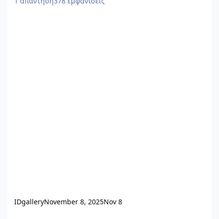
1
απάντηση
378
εμφανίσεις
IDgallery
November 8, 2025
Nov 8
Κτίριο εκθεσιακών χώρων και γραφείων με εμφανή υλικά κατασ