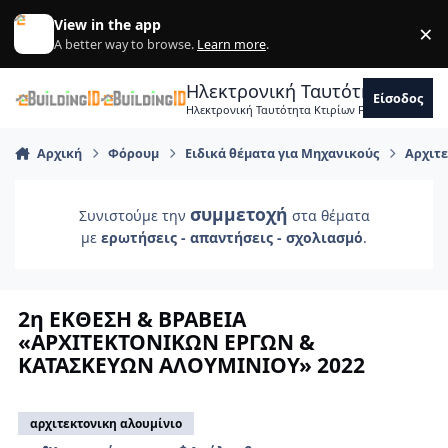
Skip to content
View in the app
×
Di
A better way to browse.
Learn more
.
Ηλεκτρονική Ταυτότητα Κτιρ
Είσοδος
Ηλεκτρονική Ταυτότητα Κτιρίων Forum Μηχανικ
Αρχική
Φόρουμ
Ειδικά θέματα για Μηχανικούς
Αρχιτε
συμμετοχή
Συνιστούμε την
στα θέματα
με
ερωτήσεις - απαντήσεις - σχολιασμό
.
2η ΕΚΘΕΣΗ & ΒΡΑΒΕΙΑ
«ΑΡΧΙΤΕΚΤΟΝΙΚΩΝ ΕΡΓΩΝ &
ΚΑΤΑΣΚΕΥΩΝ ΑΛΟΥΜΙΝΙΟΥ» 2022
αρχιτεκτονικη αλουμίνιο