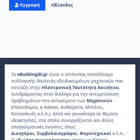
Εγγραφή
Είσοδος
Το
e
Building
ID
.gr
είναι ο ιστότοπος αποτέλεσμα
συλλογικής δουλειάς εξειδικευμένων μηχανικών που
εστιάζει στην
Ηλεκτρονική Ταυτότητα Ακινήτου
,
συνδράμοντας στον διάλογο για την αντιμετώπιση
προβλημάτων στο αντικείμενο των
Μηχανικών
(Πολεοδομία, e-Adeies, Αυθαίρετα, Μελέτες,
Κατασκευές κ.λ.π.), αλλά και γενικότερα σε θέματα
ιδιοκτησίας, στα οποία συνεργάζονται και άλλες
επαγγελματικές ενώσεις, όπως
Δικηγόροι
,
Συμβολαιογράφοι
,
Φοροτεχνικοί
κ.λ.π..
Ο
ιδιώτης συμμετέχοντας
μπορεί να βρίσκει