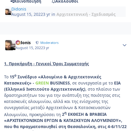
Κοινοποίηση
Ακόλουθοι
Didonis
August 15, 2022
3 yr
in
Αρχιτεκτονική - Σχεδιασμός
Author stats
Didonis
Moderators
August 15, 2022
3 yr
1. Προκήρυξη - Γενικοί Όροι Συμμετοχής
ο
Το
15
Συνέδριο «Αλουμίνιο & Αρχιτεκτονικές
Κατασκευές» -
GREEN
BUSINESS
, σε συνεργασία με το
ΕΙΑ
(Ελληνικό Ινστιτούτο Αρχιτεκτονικής)
, στο πλαίσιο των
δραστηριοτήτων του για την ανάπτυξη της ποιότητας στις
κατασκευές αλουμινίου, αλλά και της ενίσχυσης της
συνεργασίας μεταξύ Αρχιτεκτόνων & Κατασκευαστών
η
Αλουμινίου, προκηρύσσει τη
2
ΕΚΘΕΣΗ & ΒΡΑΒΕΙΑ
«ΑΡΧΙΤΕΚΤΟΝΙΚΩΝ ΕΡΓΩΝ & ΚΑΤΑΣΚΕΥΩΝ ΑΛΟΥΜΙΝΙΟΥ»,
που θα πραγματοποιηθεί στη Θεσσαλονίκη, στις 4-6/11/22