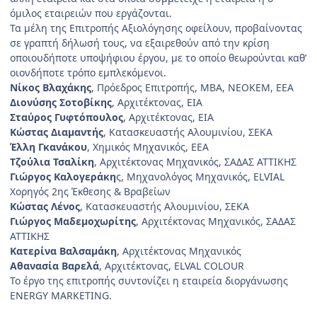
όμιλος εταιρειών που εργάζονται.
Τα μέλη της Επιτροπής Αξιολόγησης οφείλουν, προβαίνοντας
σε γραπτή δήλωσή τους, να εξαιρεθούν από την κρίση
οποιουδήποτε υποψήφιου έργου, με το οποίο θεωρούνται καθ’
οιονδήποτε τρόπο εμπλεκόμενοι.
Νίκος Βλαχάκης
, Πρόεδρος Επιτροπής, MBA, ΝΕΟΚΕΜ, ΕΕΑ
Διονύσης Σοτοβίκης
, Αρχιτέκτονας, ΕΙΑ
Σταύρος Γυφτόπουλος
, Αρχιτέκτονας, ΕΙΑ
Κώστας Διαμαντής
, Κατασκευαστής Αλουμινίου, ΣΕΚΑ
Έλλη Γκανάκου
, Χημικός Μηχανικός, ΕΕΑ
Τζούλια Τσαλίκη
, Αρχιτέκτονας Μηχανικός, ΣΑΔΑΣ ΑΤΤΙΚΗΣ
Γιώργος Καλογεράκη
ς, Μηχανολόγος Μηχανικός, ELVIAL
Χορηγός 2ης Έκθεσης & Βραβείων
Κώστας Λένος
, Κατασκευαστής Αλουμινίου, ΣΕΚΑ
Γιώργος Μαδεμοχωρίτης
, Αρχιτέκτονας Μηχανικός, ΣΑΔΑΣ
ΑΤΤΙΚΗΣ
Κατερίνα Βαλσαμάκη
, Αρχιτέκτονας Μηχανικός
Αθανασία Βαρελά
, Αρχιτέκτονας, ELVAL COLOUR
Το έργο της επιτροπής συντονίζει η εταιρεία διοργάνωσης
ENERGY MARKETING.