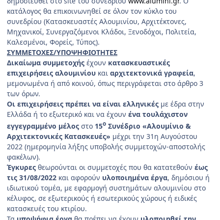
δημοσιευθεί στο site του συνεδρίου
www.alumini.gr
. Ο
κατάλογος θα επικοινωνηθεί σε όλον τον κύκλο του
συνεδρίου (Κατασκευαστές Αλουμινίου, Αρχιτέκτονες,
Μηχανικοί, Συνεργαζόμενοι Κλάδοι, Ξενοδόχοι, Πολιτεία,
Καλεσμένοι, Φορείς, Τύπος).
ΣΥΜΜΕΤΟΧΕΣ/ΥΠΟΨΗΦΙΟΤΗΤΕΣ
Δικαίωμα συμμετοχής
έχουν
κατασκευαστικές
επιχειρήσεις αλουμινίου
και
αρχιτεκτονικά γραφεία
,
μεμονωμένα ή από κοινού, όπως περιγράφεται στο άρθρο 3
των όρων.
Οι επιχειρήσεις πρέπει να είναι ελληνικές
με έδρα στην
Ελλάδα ή το εξωτερικό και να έχουν
ένα τουλάχιστον
ο
εγγεγραμμένο μέλος
στο
15
Συνέδριο «Αλουμίνιο &
Αρχιτεκτονικές Κατασκευές»
μέχρι την 31η Αυγούστου
2022 (ημερομηνία λήξης υποβολής συμμετοχών-αποστολής
φακέλων).
Έγκυρες
θεωρούνται οι συμμετοχές που θα κατατεθούν
έως
τις 31/08/2022
και αφορούν
υλοποιημένα έργα
, δημόσιου ή
ιδιωτικού τομέα, με εφαρμογή συστημάτων αλουμινίου στο
κέλυφος, σε εξωτερικούς ή εσωτερικούς χώρους ή ειδικές
κατασκευές του κτιρίου.
Τα
υποψήφια έργα
θα πρέπει να έχουν
υλοποιηθεί την