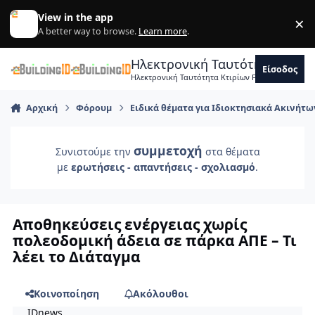
Skip to content
View in the app
×
Di
A better way to browse.
Learn more
.
Ηλεκτρονική Ταυτότητα Κτιρ
Είσοδος
Ηλεκτρονική Ταυτότητα Κτιρίων Forum Μηχανικ
Αρχική
Φόρουμ
Ειδικά θέματα για Ιδιοκτησιακά Ακινήτω
συμμετοχή
Συνιστούμε την
στα θέματα
με
ερωτήσεις - απαντήσεις - σχολιασμό
.
Αποθηκεύσεις ενέργειας χωρίς
πολεοδομική άδεια σε πάρκα ΑΠΕ – Τι
λέει το Διάταγμα
Κοινοποίηση
Ακόλουθοι
IDnews