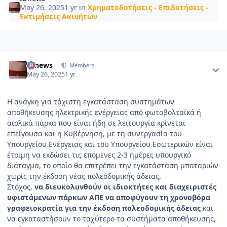
May 26, 2025
1 yr
in
Χρηματοδοτήσεις - Επιδοτήσεις -
Εκτιμήσεις Ακινήτων
Author stats
IDnews
Members
May 26, 2025
1 yr
Η ανάγκη για τάχιστη εγκατάσταση συστημάτων
αποθήκευσης ηλεκτρικής ενέργειας από φωτοβολταϊκά ή
αιολικά πάρκα που είναι ήδη σε λειτουργία κρίνεται
επείγουσα και η Κυβέρνηση, με τη συνεργασία του
Υπουργείου Ενέργειας και του Υπουργείου Εσωτερικών είναι
έτοιμη να εκδώσει τις επόμενες 2-3 ημέρες υπουργικό
διάταγμα, το οποίο θα επιτρέπει την εγκατάσταση μπαταριών
χωρίς την έκδοση νέας πολεοδομικής άδειας.
Στόχος,
να διευκολυνθούν οι ιδιοκτήτες και διαχειριστές
υφιστάμενων πάρκων ΑΠΕ να αποφύγουν τη χρονοβόρα
γραφειοκρατία για την έκδοση πολεοδομικής άδειας
και
να εγκαταστήσουν το ταχύτερο τα συστήματα αποθήκευσης,