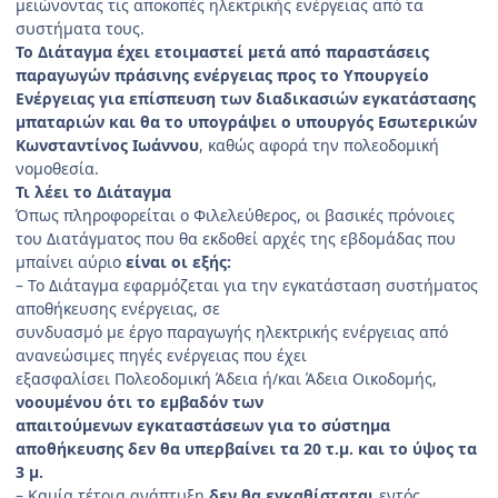
μειώνοντας τις αποκοπές ηλεκτρικής ενέργειας από τα
συστήματα τους.
Το Διάταγμα έχει ετοιμαστεί μετά από παραστάσεις
παραγωγών πράσινης ενέργειας προς το Υπουργείο
Ενέργειας για επίσπευση των διαδικασιών εγκατάστασης
μπαταριών και θα το υπογράψει ο υπουργός Εσωτερικών
Κωνσταντίνος Ιωάννου
, καθώς αφορά την πολεοδομική
νομοθεσία.
Τι λέει το Διάταγμα
Όπως πληροφορείται ο Φιλελεύθερος, οι βασικές πρόνοιες
του Διατάγματος που θα εκδοθεί αρχές της εβδομάδας που
μπαίνει αύριο
είναι οι εξής:
– Το Διάταγμα εφαρμόζεται για την εγκατάσταση συστήματος
αποθήκευσης ενέργειας, σε
συνδυασμό με έργο παραγωγής ηλεκτρικής ενέργειας από
ανανεώσιμες πηγές ενέργειας που έχει
εξασφαλίσει Πολεοδομική Άδεια ή/και Άδεια Οικοδομής,
νοουμένου ότι το εμβαδόν των
απαιτούμενων εγκαταστάσεων για το σύστημα
αποθήκευσης δεν θα υπερβαίνει τα 20 τ.μ. και το ύψος τα
3 μ.
– Καμία τέτοια ανάπτυξη
δεν θα εγκαθίσταται
εντός