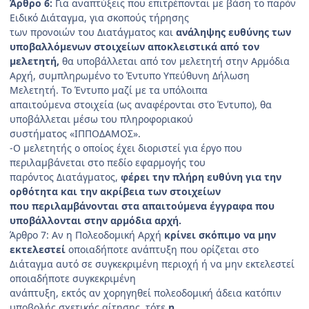
Άρθρο 6:
Για αναπτύξεις που επιτρέπονται με βάση το παρόν
Ειδικό Διάταγμα, για σκοπούς τήρησης
των προνοιών του Διατάγματος και
ανάληψης ευθύνης των
υποβαλλόμενων στοιχείων αποκλειστικά από τον
μελετητή,
θα υποβάλλεται από τον μελετητή στην Αρμόδια
Αρχή, συμπληρωμένο το Έντυπο Υπεύθυνη Δήλωση
Μελετητή. Το Έντυπο μαζί με τα υπόλοιπα
απαιτούμενα στοιχεία (ως αναφέρονται στο Έντυπο), θα
υποβάλλεται μέσω του πληροφοριακού
συστήματος «ΙΠΠΟΔΑΜΟΣ».
-Ο μελετητής ο οποίος έχει διοριστεί για έργο που
περιλαμβάνεται στο πεδίο εφαρμογής του
παρόντος Διατάγματος,
φέρει την πλήρη ευθύνη για την
ορθότητα και την ακρίβεια των στοιχείων
που περιλαμβάνονται στα απαιτούμενα έγγραφα που
υποβάλλονται στην αρμόδια αρχή.
Άρθρο 7: Αν η Πολεοδομική Αρχή
κρίνει σκόπιμο να μην
εκτελεστεί
οποιαδήποτε ανάπτυξη που ορίζεται στο
Διάταγμα αυτό σε συγκεκριμένη περιοχή ή να μην εκτελεστεί
οποιαδήποτε συγκεκριμένη
ανάπτυξη, εκτός αν χορηγηθεί πολεοδομική άδεια κατόπιν
υποβολής σχετικής αίτησης, τότε
η