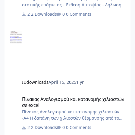
στατικής επάρκειας - Έκθεση Αυτοψίας - Δήλωση
Στατικής Επάρκειας αρχείο από 2013
2 Downloads
0 Comments
IDdownloads
April 15, 2025
1 yr
Πίνακας Αναλογισμού και κατανομής χιλιοστών σε excel
Πίνακας Αναλογισμού και κατανομής χιλιοστών
σε excel
Πίνακας Αναλογισμού και κατανομής χιλιοστών
-Α4 Η δαπάνη των χιλιοστών θέρμανσης από το
ΠΔ'85 και μετά δεν γίνεται με σταθερά χιλιοστά
2 Downloads
0 Comments
αλλά με δύο συντελεστές, έναν για την χρέωση με