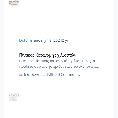
ΑΠΔ στο ΙΚΑ 2_3.docx 2.1.Εξουσιοδότηση αίτησης
– δήλωσης απογραφής στο ΙΚΑ 1_3.docx 1.Αίτηση
Δήλωση Απογραφης Νέου Εργου από ΙΚΑ.pdf 0.ΙΚΑ
ΔΙΚΑΙΟΛΟΓΗΤΙΚΑ ΑΠΟΓΡΑΦΗΣ ΝΕΟΥ ΕΡΓΟΥ.PDF
6.Αίτηση Δήλ
Didonis
January 18, 2024
2 yr
Πίνακας Κατανομής χιλιοστών
Πίνακας Κατανομής χιλιοστών
Βασικός Πίνακας κατανομής χιλιοστών για
πράξεις σύστασης οριζοντίων ιδιοκτησιών.
Χρήσιμο ως σημείο αναφοράς για να στήσετε το
6 Downloads
0 Comments
δικό σας