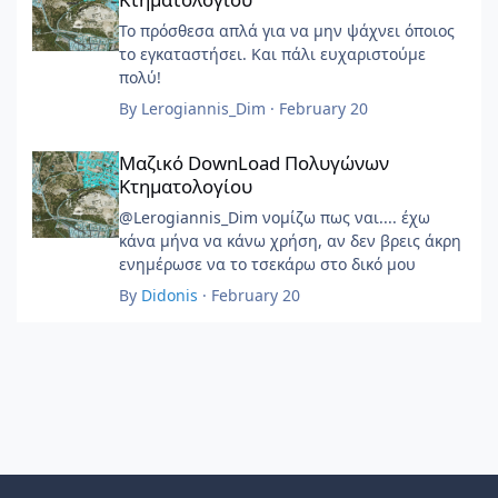
Το πρόσθεσα απλά για να μην ψάχνει όποιος
το εγκαταστήσει. Και πάλι ευχαριστούμε
πολύ!
By
Lerogiannis_Dim
·
February 20
Μαζικό DownLoad Πολυγώνων Κτηματολογίου
Μαζικό DownLoad Πολυγώνων
Κτηματολογίου
@Lerogiannis_Dim νομίζω πως ναι.... έχω
κάνα μήνα να κάνω χρήση, αν δεν βρεις άκρη
ενημέρωσε να το τσεκάρω στο δικό μου
By
Didonis
·
February 20