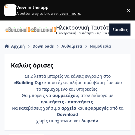
Skip to content
View in the app
×
Di
A better way to browse.
Learn more
.
Ηλεκτρονική Ταυτότητα Κτιρ
Είσοδος
Ηλεκτρονική Ταυτότητα Κτιρίων Forum Μηχανικ
Αρχική
Downloads
Αυθαίρετα
Νομοθεσία
Καλώς όρισες
Σε 2 λεπτά μπορείς να κάνεις εγγραφή στο
και να έχεις πλήρη πρόσβαση ΄σε όλο
e
Building
ID
.gr
το περιεχόμενο και υπηρεσίες.
Θα μπορείς να
συμμετέχεις
στον διάλογο με
ερωτήσεις - απαντήσεις
.
Να κατεβάσεις χρήσιμα
αρχεία
και
εφαρμογές
από τα
Download
χωρίς υποχρέωση και
Δωρεάν.