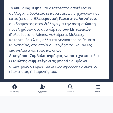
Το
e
Building
ID
.gr
είναι ο ιστότοπος αποτέλεσμα
συλλογικής δουλειάς εξειδικευμένων μηχανικών που
εστιάζει στην
Ηλεκτρονική Ταυτότητα Ακινήτου
,
συνδράμοντας στον διάλογο για την αντιμετώπιση
προβλημάτων στο αντικείμενο των
Μηχανικών
(Πολεοδομία, e-Adeies, Αυθαίρετα, Μελέτες,
Κατασκευές κ.λ.π.), αλλά και γενικότερα σε θέματα
ιδιοκτησίας, στα οποία συνεργάζονται και άλλες
επαγγελματικές ενώσεις, όπως
Δικηγόροι
,
Συμβολαιογράφοι
,
Φοροτεχνικοί
κ.λ.π..
Ο
ιδιώτης συμμετέχοντας
μπορεί να βρίσκει
απαντήσεις σε ερωτήματα που αφορούν το ακίνητο
ιδιοκτησίας ή διαμονής του.
Light Mode
Dark Mode
System Preference
f
Είσοδος
Εγγραφή
Search
Menu
a
Πολιτική Απορρήτου
Επικοινωνήστε μαζί μας
Cookies
c
Copyright 2022, ebuildingid.gr
Powered by
Invision Community
e