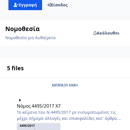
Εγγραφή
Είσοδος
Νομοθεσία
Ακόλουθοι
Νομοθεσία για Αυθαίρετα
5 files
ΚΑΤΆΤΑΞΗ ΑΝΆ
Νόμος 4495/2017 X7
Νόμος 4495/2017 X7
Το κείμενο του Ν.4495/2017 με ενσωματωμένες τις
μέχρι σήμερα αλλαγές και επικεφαλίδες κατ' άρθρο.
Αλλαγές με τον ν.5106/24 (ΦΕΚ 63Α/1.5.2024)[Α1]
4495/2017