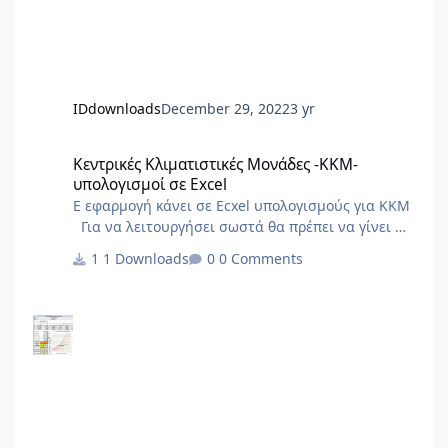
IDdownloads
December 29, 2022
3 yr
Κεντρικές Κλιματιστικές Μονάδες -ΚΚΜ- υπολογισμοί σε Excel
Κεντρικές Κλιματιστικές Μονάδες -ΚΚΜ-
υπολογισμοί σε Excel
Ε εφαρμογή κάνει σε Ecxel υπολογισμούς για ΚΚΜ
Για να λειτουργήσει σωστά θα πρέπει να γίνει η
ενεργοποίηση του επαναληπτικού υπολογισμού
1 Downloads
0 Comments
στο Excel. επιλέγεις στο Excel --> τύποι -->
ενεργοποίηση επαναληπτικού υπολογισμού.