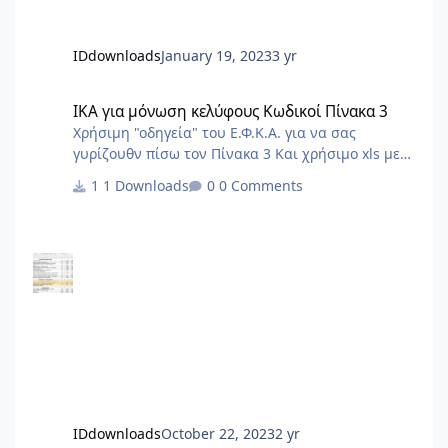
IDdownloads
January 19, 2023
3 yr
ΙΚΑ για μόνωση κελύφους Κωδικοί Πίνακα 3
ΙΚΑ για μόνωση κελύφους Κωδικοί Πίνακα 3
Χρήσιμη "οδηγεία" του Ε.Φ.Κ.Α. για να σας
γυρίζουθν πίσω τον Πίνακα 3 Και χρήσιμο xls με
τον Σχετικό Πίνακα 3 για το Ι.Κ.Α.
1 Downloads
0 Comments
IDdownloads
October 22, 2023
2 yr