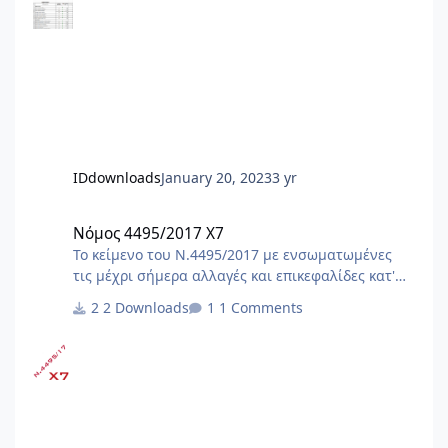
IDdownloads
January 20, 2023
3 yr
Νόμος 4495/2017 X7
Νόμος 4495/2017 X7
Το κείμενο του Ν.4495/2017 με ενσωματωμένες
τις μέχρι σήμερα αλλαγές και επικεφαλίδες κατ'
άρθρο. Αλλαγές με τον ν.5106/24 (ΦΕΚ
2 Downloads
1 Comments
63Α/1.5.2024)[Α1] [Α1]Αλλαγές και προσθήκες με
τον ν.5106/24 (ΦΕΚ 63Α/1.5.2024) : - άρθρο 19,
παρ.2 - άρθρο 24, παρ.1, 2Α - άρθρο 29, παρ.4 -
άρθρο 44, παρ.1 - άρθρο 81, παρ.3 - κατάργηση
άρθρων 85, 91, 92, 93, 94, 95 - άρθρο 109, παρ.2 -
προσθήκη άρθρων 125Α έως 125ΚΑ Αλλαγές με
τον ν.5069/23 (ΦΕΚ 193Α/28.11.2023) Αλλαγές με