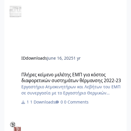
βάση την ένδειξη των ωρομετρητών/
θερμιδομετρητών και έναν για το πάγιο. Δεν το
περιλαμβάνει ο Πίνακας.
IDdownloads
June 16, 2025
1 yr
Πλήρες κείμενο μελέτης ΕΜΠ για κόστος διαφορετικών συστημ
Πλήρες κείμενο μελέτης ΕΜΠ για κόστος
διαφορετικών συστημάτων θέρμανσης 2022-23
Εργαστήριο Ατμοκινητήρων και Λεβήτων του ΕΜΠ
σε συνεργασία με το Εργαστήριο Θερμικών
Διεργασιών και λαμβάνοντας σημαντική
1 Downloads
0 Comments
υποστήριξη από το Ινστιτούτο Χημικών
Διεργασιών και Ενεργειακών Πόρων του ΕΚΕΤΑ,
προχώρησε σε μια πρώτη εκτίμηση σχετικά με τα
επίπεδα που αναμένεται να κυμανθεί φέτος το
κόστος θέρμανσης στην Ελλάδα