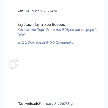
τον Ν.5037/23 (ΦΕΚ 78Α/28.3.2023) Αλλαγ
kan62
August 8, 2022
4 yr
Σχεδίαση Σηπτικού Βόθρου
Σχεδίαση Σηπτικού Βόθρου
Κάτοψη και Τομή Σηπτικού Βόθρου και σε μορφή
DWG
2 Downloads
0 Comments
IDdownloads
February 21, 2023
3 yr