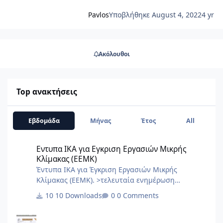
κινητό ή tablet)
Pavlos
Υποβλήθηκε
August 4, 2022
4 yr
Ακόλουθοι
Top ανακτήσεις
Εβδομάδα
Μήνας
Έτος
All
Εντυπα ΙΚΑ για Εγκριση Εργασιών Μικρής Κλίμακας (ΕΕΜΚ)
Εντυπα ΙΚΑ για Εγκριση Εργασιών Μικρής
Κλίμακας (ΕΕΜΚ)
Έντυπα ΙΚΑ για Έγκριση Εργασιών Μικρής
Κλίμακας (ΕΕΜΚ). >τελευταία ενημέρωση
10/2017< 8.Τεχνική Εκθεση I.K.A.docx
10 Downloads
0 Comments
2.3.Εξουσιοδότηση αίτησης – δήλωσης
μεταβολών-κλεισιμο στο ΙΚΑ 3_3.docx
2.2.Εξουσιοδότηση κατάθεσης και πληρωμής της