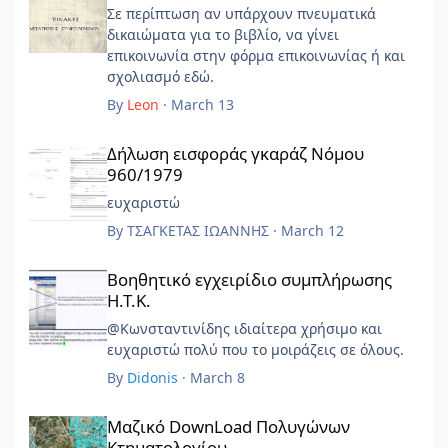
Σε περίπτωση αν υπάρχουν πνευματικά
δικαιώματα για το βιβλίο, να γίνει
επικοινωνία στην φόρμα επικοινωνίας ή και
σχολιασμό εδώ.
By
Leon
·
March 13
Δήλωση εισφοράς γκαράζ Νόμου 960/1979
Δήλωση εισφοράς γκαράζ Νόμου
960/1979
ευχαριστώ
By
ΤΣΑΓΚΕΤΑΣ ΙΩΑΝΝΗΣ
·
March 12
Βοηθητικό εγχειρίδιο συμπλήρωσης Η.Τ.Κ.
Βοηθητικό εγχειρίδιο συμπλήρωσης
Η.Τ.Κ.
@Κωνσταντινίδης ιδιαίτερα χρήσιμο και
ευχαριστώ πολύ που το μοιράζεις σε όλους.
By
Didonis
·
March 8
Μαζικό DownLoad Πολυγώνων Κτηματολογίου
Μαζικό DownLoad Πολυγώνων
Κτηματολογίου