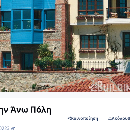
την Άνω Πόλη
Κοινοποίηση
Ακόλουθ
022
3 yr