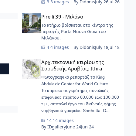
......
3 images
By Didonis
July 26
Jul 26
Pirelli 39 - Μιλάνο
Pirelli 39 - Μιλάνο
Το κτήριο βρίσκεται στο κέντρο της
περιοχής Porta Nuova Gioia του
Μιλάνου.
4 images
By Didonis
July 18
Jul 18
Αρχιτεκτονική κτιρίου της Σαουδικής Αραβίας: Ithra
Αρχιτεκτονική κτιρίου της
Σαουδικής Αραβίας: Ithra
Φωτογραφικό ρεπορτάζ το
King
Abdulaziz Center for World Culture.
Το κτιριακό συγκρότημα, συνολικής
επιφάνειας περίπου 80.000 έως 100.000
τ.μ., αποτελεί έργο του διεθνούς φήμης
νορβηγικού γραφείου Snøhetta. Ο
σχεδιασμός του αντλεί έμπνευση από
14 images
τους υπόγειους γεωλογικούς
By IDgallery
June 24
Jun 24
σχηματισμούς των πετρελαιοφόρων