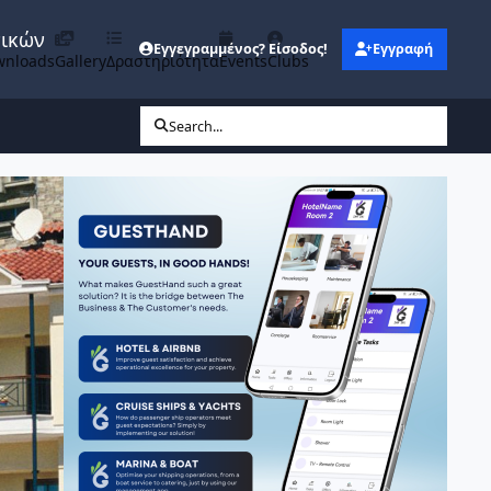
νικών
Εγγεγραμμένος? Είσοδος!
Εγγραφή
wnloads
Gallery
Δραστηριότητα
Events
Clubs
Search...