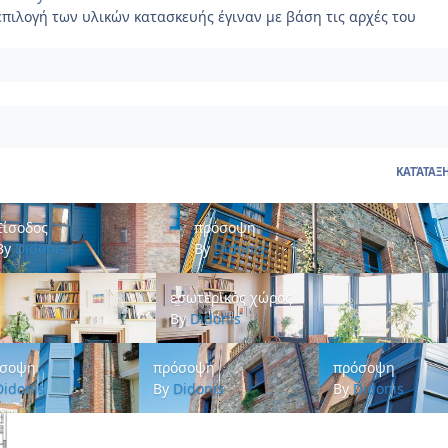
πιλογή των υλικών κατασκευής έγιναν με βάση τις αρχές του
ΚΑΤΆΤΑΞ
σοδος
πρόσοψη
Είσοδος
πρόσοψη
By
Didonis
By
Didonis
εσωτερικός χώρος
εσωτερικός χώρος
By
Didonis
οψη
πρόσοψη
πρόσοψη
όσοψη
πρόσοψη
πρόσοψη
Didonis
By
Didonis
By
Didonis