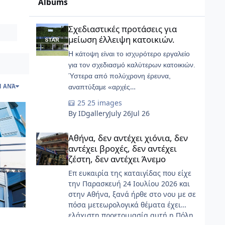
Albums
Σχεδιαστικές προτάσεις για μείωση έλλειψη κατοικιών.
Σχεδιαστικές προτάσεις για
μείωση έλλειψη κατοικιών.
Η κάτοψη είναι το ισχυρότερο εργαλείο
για τον σχεδιασμό καλύτερων κατοικιών.
Ύστερα από πολύχρονη έρευνα,
Η ΑΝΆ
αναπτύξαμε «αρχές
προσαρμοστικότητας» που εφαρμόσαμε
25 images
στο START-Ivry, στο ευρύτερο Παρίσι
By IDgallery
July 26
Jul 26
Αθήνα, δεν αντέχει χιόνια, δεν αντέχει βροχές, δεν αντέχ
Αθήνα, δεν αντέχει χιόνια, δεν
αντέχει βροχές, δεν αντέχει
ζέστη, δεν αντέχει Άνεμο
Επ ευκαιρία της καταιγίδας που είχε
την Παρασκευή 24 Ιουλίου 2026 και
στην Αθήνα, ξανά ήρθε στο νου με σε
πόσα μετεωρολογικά θέματα έχει
ελάχιστη προετοιμασία αυτή η Πόλη