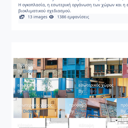
Η ογκοπλασία, η εσωτερική οργάνωση των χώρων και η ε
βιοκλιματικού σχεδιασμού.
13 images
1386 εμφανίσεις
Πρόσοψη
Εί
Πρόσοψη
By
Didonis
εσωτερικός χώρος
εσωτερικός χώρος
εσωτερικός χώρος
εσωτερικός χώρος
By
Didonis
By
Didonis
εσωτερικός χώρος
πρόσοψη
πρόσ
εσωτερικός χώρος
πρόσοψη
πρ
By
Didonis
By
Didonis
By
Κάτοψη
Κάτοψη
Κάτοψη
Κάτοψη