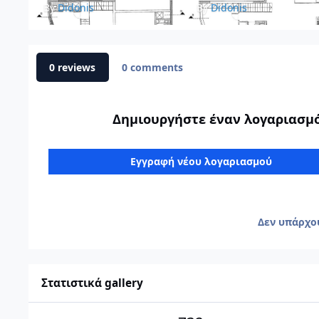
By
Didonis
By
Didonis
0 reviews
0 comments
Δημιουργήστε έναν λογαριασμό 
Εγγραφή νέου λογαριασμού
Δεν υπάρχου
Στατιστικά gallery