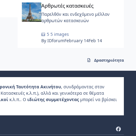
Αρθρωτές κατασκευές
στρωμάτων, παίρνοντας τη μορφή
Αρθρωτές κατασκευές
λείων, φουτουριστικών «βοτσάλων».
Παρελθόν και ενδεχόμενο μέλλον
αρθρωτών κατασκευών
5 images
By IDforum
February 14
Feb 14
Δραστηριότητα
ρονική Ταυτότητα Ακινήτου
, συνδράμοντας στον
Κατασκευές κ.λ.π.), αλλά και γενικότερα σε θέματα
ικοί
κ.λ.π.. Ο
ιδιώτης συμμετέχοντας
μπορεί να βρίσκει
f
a