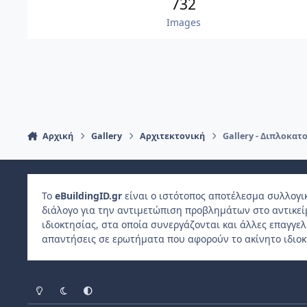
732
Images
Αρχική
Gallery
Αρχιτεκτονική
Gallery - Διπλοκα
Το
e
Building
ID
.gr
είναι ο ιστότοπος αποτέλεσμα συλλογι
διάλογο για την αντιμετώπιση προβλημάτων στο αντικε
ιδιοκτησίας, στα οποία συνεργάζονται και άλλες επαγγε
απαντήσεις σε ερωτήματα που αφορούν το ακίνητο ιδιοκ
Light Mode
Dark Mode
System Preference