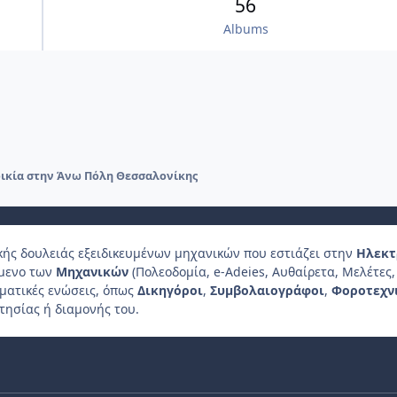
56
Albums
τοικία στην Άνω Πόλη Θεσσαλονίκης
κής δουλειάς εξειδικευμένων μηχανικών που εστιάζει στην
Ηλεκτ
ίμενο των
Μηχανικών
(Πολεοδομία, e-Adeies, Αυθαίρετα, Μελέτες, 
λματικές ενώσεις, όπως
Δικηγόροι
,
Συμβολαιογράφοι
,
Φοροτεχν
τησίας ή διαμονής του.