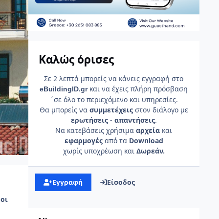
Καλώς όρισες
Σε 2 λεπτά μπορείς να κάνεις εγγραφή στο
και να έχεις πλήρη πρόσβαση
e
Building
ID
.gr
΄σε όλο το περιεχόμενο και υπηρεσίες.
Θα μπορείς να
συμμετέχεις
στον διάλογο με
ερωτήσεις - απαντήσεις
.
Να κατεβάσεις χρήσιμα
αρχεία
και
εφαρμογές
από τα
Download
χωρίς υποχρέωση και
Δωρεάν.
Εγγραφή
Είσοδος
οι