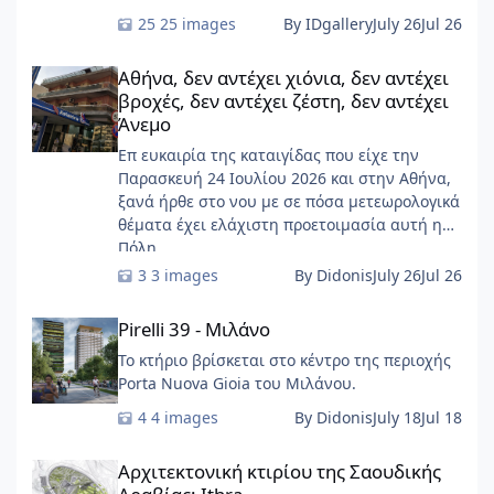
START-Ivry, στο ευρύτερο Παρίσι
25 images
By IDgallery
July 26
Jul 26
Αθήνα, δεν αντέχει χιόνια, δεν αντέχει βροχές, δεν αντέχει ζέσ
Αθήνα, δεν αντέχει χιόνια, δεν αντέχει
βροχές, δεν αντέχει ζέστη, δεν αντέχει
Άνεμο
Επ ευκαιρία της καταιγίδας που είχε την
Παρασκευή 24 Ιουλίου 2026 και στην Αθήνα,
ξανά ήρθε στο νου με σε πόσα μετεωρολογικά
θέματα έχει ελάχιστη προετοιμασία αυτή η
Πόλη ......
3 images
By Didonis
July 26
Jul 26
Pirelli 39 - Μιλάνο
Pirelli 39 - Μιλάνο
Το κτήριο βρίσκεται στο κέντρο της περιοχής
Porta Nuova Gioia του Μιλάνου.
4 images
By Didonis
July 18
Jul 18
Αρχιτεκτονική κτιρίου της Σαουδικής Αραβίας: Ithra
Αρχιτεκτονική κτιρίου της Σαουδικής