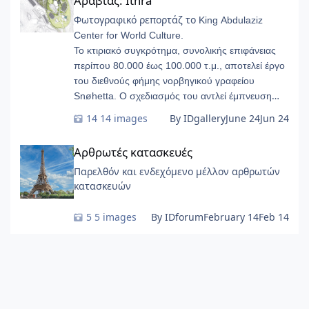
Αραβίας: Ithra
Φωτογραφικό ρεπορτάζ το
King Abdulaziz
Center for World Culture.
Το κτιριακό συγκρότημα, συνολικής επιφάνειας
περίπου 80.000 έως 100.000 τ.μ., αποτελεί έργο
του διεθνούς φήμης νορβηγικού γραφείου
Snøhetta. Ο σχεδιασμός του αντλεί έμπνευση
από τους υπόγειους γεωλογικούς σχηματισμούς
14 images
By IDgallery
June 24
Jun 24
των πετρελαιοφόρων στρωμάτων, παίρνοντας τη
Αρθρωτές κατασκευές
μορφή λείων, φουτουριστικών «βοτσάλων».
Αρθρωτές κατασκευές
Παρελθόν και ενδεχόμενο μέλλον αρθρωτών
κατασκευών
5 images
By IDforum
February 14
Feb 14