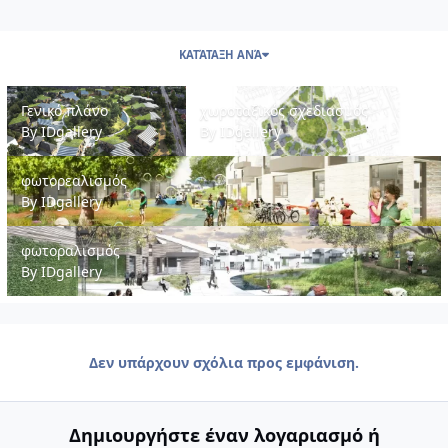
ΚΑΤΆΤΑΞΗ ΑΝΆ
Γενικό πλάνο
χωροταξικός σχεδιασμός
Γενικό πλάνο
χωροταξικός σχεδιασμός
By
IDgallery
By
IDgallery
φωτορεαλισμός
φωτορεαλισμός
By
IDgallery
φωτοραλισμός
φωτοραλισμός
By
IDgallery
Δεν υπάρχουν σχόλια προς εμφάνιση.
Δημιουργήστε έναν λογαριασμό ή