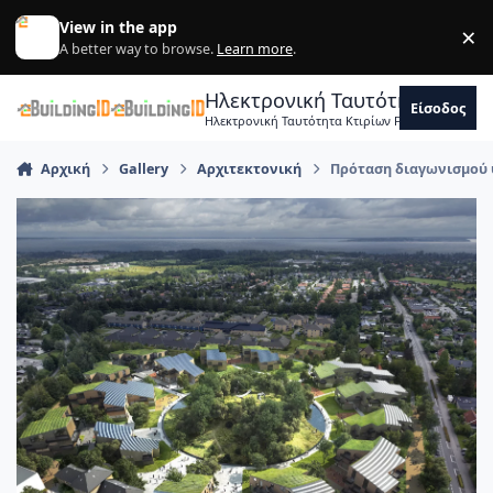
Skip to content
View in the app
×
Di
A better way to browse.
Learn more
.
Ηλεκτρονική Ταυτότητα Κτιρ
Είσοδος
Ηλεκτρονική Ταυτότητα Κτιρίων Forum Μηχανικ
Αρχική
Gallery
Αρχιτεκτονική
Πρόταση διαγωνισμού υ