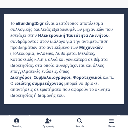
Το
e
Building
ID
.gr
είναι ο ιστότοπος αποτέλεσμα
συλλογικής δουλειάς εξειδικευμένων μηχανικών που
εστιάζει στην
Ηλεκτρονική Ταυτότητα Ακινήτου
,
συνδράμοντας στον διάλογο για την αντιμετώπιση
προβλημάτων στο αντικείμενο των
Μηχανικών
(Πολεοδομία, e-Adeies, Αυθαίρετα, Μελέτες,
Κατασκευές κ.λ.π.), αλλά και γενικότερα σε θέματα
ιδιοκτησίας, στα οποία συνεργάζονται και άλλες
επαγγελματικές ενώσεις, όπως
Δικηγόροι
,
Συμβολαιογράφοι
,
Φοροτεχνικοί
κ.λ.π..
Ο
ιδιώτης συμμετέχοντας
μπορεί να βρίσκει
απαντήσεις σε ερωτήματα που αφορούν το ακίνητο
ιδιοκτησίας ή διαμονής του.
Light Mode
Dark Mode
System Preference
f
a
Πολιτική Απορρήτου
Επικοινωνήστε μαζί μας
Cookies
Είσοδος
Εγγραφή
Search
Menu