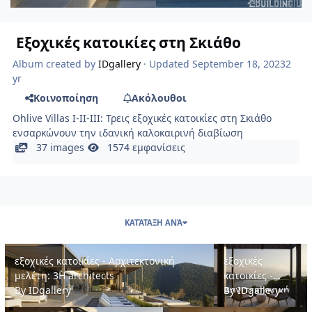
Εξοχικές κατοικίες στη Σκιάθο
Album created by
IDgallery
· Updated
September 18, 2023
2
yr
Κοινοποίηση
Ακόλουθοι
Ohlive Villas I-II-III: Τρεις εξοχικές κατοικίες στη Σκιάθο
ενσαρκώνουν την ιδανική καλοκαιρινή διαβίωση
37 images
1574 εμφανίσεις
ΚΑΤΆΤΑΞΗ ΑΝΆ
εξοχικές κατοικίες - Αρχιτεκτονική μελέτη: 3H architects
εξοχικές κατοικίες - 
εξοχικές κατοικίες - Αρχιτεκτονική
εξοχικές
μελέτη: 3H architects
κατοικίες -
By
IDgallery
Αρχιτεκτονική
By
IDgallery
μελέτη: 3H