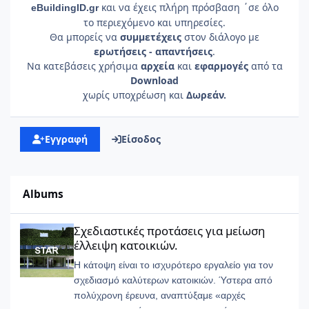
και να έχεις πλήρη πρόσβαση ΄σε όλο
e
Building
ID
.gr
το περιεχόμενο και υπηρεσίες.
Θα μπορείς να
συμμετέχεις
στον διάλογο με
ερωτήσεις - απαντήσεις
.
Να κατεβάσεις χρήσιμα
αρχεία
και
εφαρμογές
από τα
Download
χωρίς υποχρέωση και
Δωρεάν.
Εγγραφή
Είσοδος
Albums
Σχεδιαστικές προτάσεις για μείωση έλλειψη κατοικιών.
Σχεδιαστικές προτάσεις για μείωση
έλλειψη κατοικιών.
Η κάτοψη είναι το ισχυρότερο εργαλείο για τον
σχεδιασμό καλύτερων κατοικιών. Ύστερα από
πολύχρονη έρευνα, αναπτύξαμε «αρχές