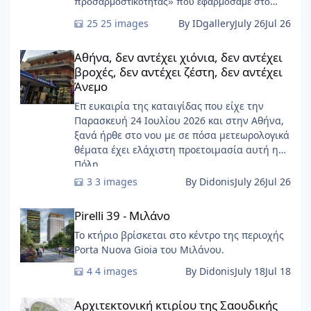
προσαρμοστικότητας» που εφαρμόσαμε στο
START-Ivry, στο ευρύτερο Παρίσι
25 images
By IDgallery
July 26
Jul 26
Αθήνα, δεν αντέχει χιόνια, δεν αντέχει βροχές, δεν αντέχει ζέσ
Αθήνα, δεν αντέχει χιόνια, δεν αντέχει
βροχές, δεν αντέχει ζέστη, δεν αντέχει
Άνεμο
Επ ευκαιρία της καταιγίδας που είχε την
Παρασκευή 24 Ιουλίου 2026 και στην Αθήνα,
ξανά ήρθε στο νου με σε πόσα μετεωρολογικά
θέματα έχει ελάχιστη προετοιμασία αυτή η
Πόλη ......
3 images
By Didonis
July 26
Jul 26
Pirelli 39 - Μιλάνο
Pirelli 39 - Μιλάνο
Το κτήριο βρίσκεται στο κέντρο της περιοχής
Porta Nuova Gioia του Μιλάνου.
4 images
By Didonis
July 18
Jul 18
Αρχιτεκτονική κτιρίου της Σαουδικής Αραβίας: Ithra
Αρχιτεκτονική κτιρίου της Σαουδικής