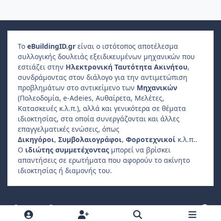
Το
e
Building
ID
.gr
είναι ο ιστότοπος αποτέλεσμα
συλλογικής δουλειάς εξειδικευμένων μηχανικών που
εστιάζει στην
Ηλεκτρονική Ταυτότητα Ακινήτου
,
συνδράμοντας στον διάλογο για την αντιμετώπιση
προβλημάτων στο αντικείμενο των
Μηχανικών
(Πολεοδομία, e-Adeies, Αυθαίρετα, Μελέτες,
Κατασκευές κ.λ.π.), αλλά και γενικότερα σε θέματα
ιδιοκτησίας, στα οποία συνεργάζονται και άλλες
επαγγελματικές ενώσεις, όπως
Δικηγόροι
,
Συμβολαιογράφοι
,
Φοροτεχνικοί
κ.λ.π..
Ο
ιδιώτης συμμετέχοντας
μπορεί να βρίσκει
απαντήσεις σε ερωτήματα που αφορούν το ακίνητο
ιδιοκτησίας ή διαμονής του.
Light Mode
Dark Mode
System Preference
f
a