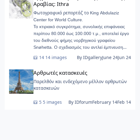
Αραβίας: Ithra
Φωτογραφικό ρεπορτάζ το
King Abdulaziz
Center for World Culture.
Το κτιριακό συγκρότημα, συνολικής επιφάνειας
περίπου 80.000 έως 100.000 τ.μ., αποτελεί έργο
του διεθνούς φήμης νορβηγικού γραφείου
Snøhetta. Ο σχεδιασμός του αντλεί έμπνευση
από τους υπόγειους γεωλογικούς σχηματισμούς
14 images
By IDgallery
June 24
Jun 24
των πετρελαιοφόρων στρωμάτων, παίρνοντας τη
Αρθρωτές κατασκευές
μορφή λείων, φουτουριστικών «βοτσάλων».
Αρθρωτές κατασκευές
Παρελθόν και ενδεχόμενο μέλλον αρθρωτών
κατασκευών
5 images
By IDforum
February 14
Feb 14