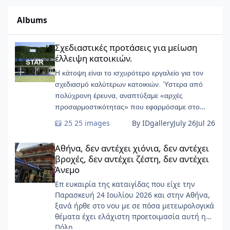
Albums
Σχεδιαστικές προτάσεις για μείωση έλλειψη κατοικιών.
Σχεδιαστικές προτάσεις για μείωση
έλλειψη κατοικιών.
Η κάτοψη είναι το ισχυρότερο εργαλείο για τον
σχεδιασμό καλύτερων κατοικιών. Ύστερα από
πολύχρονη έρευνα, αναπτύξαμε «αρχές
προσαρμοστικότητας» που εφαρμόσαμε στο
START-Ivry, στο ευρύτερο Παρίσι
25 images
By IDgallery
July 26
Jul 26
Αθήνα, δεν αντέχει χιόνια, δεν αντέχει βροχές, δεν αντέχει ζέσ
Αθήνα, δεν αντέχει χιόνια, δεν αντέχει
βροχές, δεν αντέχει ζέστη, δεν αντέχει
Άνεμο
Επ ευκαιρία της καταιγίδας που είχε την
Παρασκευή 24 Ιουλίου 2026 και στην Αθήνα,
ξανά ήρθε στο νου με σε πόσα μετεωρολογικά
θέματα έχει ελάχιστη προετοιμασία αυτή η
Πόλη ......