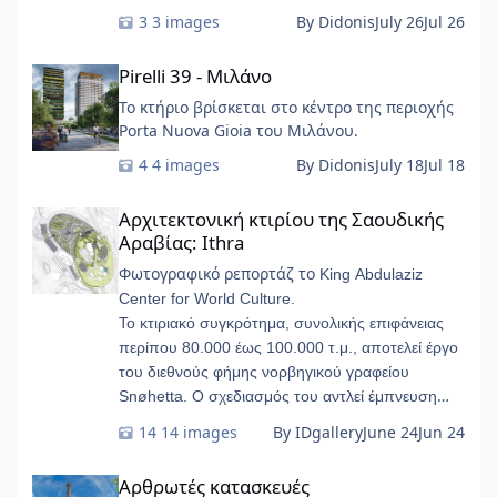
3 images
By Didonis
July 26
Jul 26
Pirelli 39 - Μιλάνο
Pirelli 39 - Μιλάνο
Το κτήριο βρίσκεται στο κέντρο της περιοχής
Porta Nuova Gioia του Μιλάνου.
4 images
By Didonis
July 18
Jul 18
Αρχιτεκτονική κτιρίου της Σαουδικής Αραβίας: Ithra
Αρχιτεκτονική κτιρίου της Σαουδικής
Αραβίας: Ithra
Φωτογραφικό ρεπορτάζ το
King Abdulaziz
Center for World Culture.
Το κτιριακό συγκρότημα, συνολικής επιφάνειας
περίπου 80.000 έως 100.000 τ.μ., αποτελεί έργο
του διεθνούς φήμης νορβηγικού γραφείου
Snøhetta. Ο σχεδιασμός του αντλεί έμπνευση
από τους υπόγειους γεωλογικούς σχηματισμούς
14 images
By IDgallery
June 24
Jun 24
των πετρελαιοφόρων στρωμάτων, παίρνοντας τη
Αρθρωτές κατασκευές
μορφή λείων, φουτουριστικών «βοτσάλων».
Αρθρωτές κατασκευές