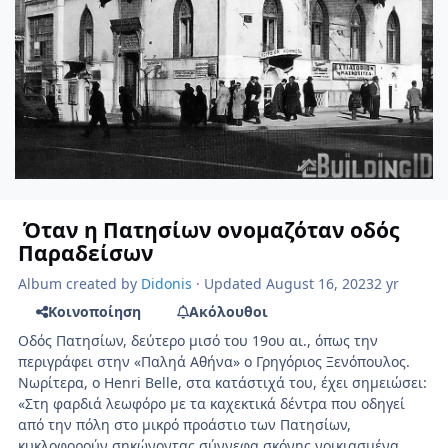
Όταν η Πατησίων ονομαζόταν οδός
Παραδείσων
Album created by
Didonis
· Updated
August 16, 2023
2 yr
Κοινοποίηση
Ακόλουθοι
Οδός Πατησίων, δεύτερο μισό του 19ου αι., όπως την
περιγράφει στην «Παληά Αθήνα» ο Γρηγόριος Ξενόπουλος.
Νωρίτερα, ο Henri Belle, στα κατάστιχά του, έχει σημειώσει:
«Στη φαρδιά λεωφόρο με τα καχεκτικά δέντρα που οδηγεί
από την πόλη στο μικρό προάστιο των Πατησίων,
κυκλοφορούν σηκώνοντας σύννεφα σκόνης νοικιασμένα