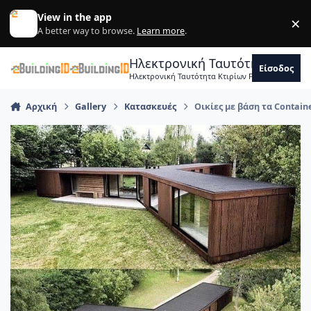
Skip to content
View in the app
×
Di
A better way to browse.
Learn more
.
Ηλεκτρονική Ταυτότητα Κτιρ
Είσοδος
Ηλεκτρονική Ταυτότητα Κτιρίων Forum Μηχανικ
Αρχική
Gallery
Κατασκευές
Οικίες με βάση τα Contain