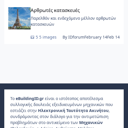
Αρθρωτές κατασκευές
μορφή λείων, φουτουριστικών «βοτσάλων».
Αρθρωτές κατασκευές
Παρελθόν και ενδεχόμενο μέλλον αρθρωτών
κατασκευών
5 images
By IDforum
February 14
Feb 14
Το
e
Building
ID
.gr
είναι ο ιστότοπος αποτέλεσμα
συλλογικής δουλειάς εξειδικευμένων μηχανικών που
εστιάζει στην
Ηλεκτρονική Ταυτότητα Ακινήτου
,
συνδράμοντας στον διάλογο για την αντιμετώπιση
προβλημάτων στο αντικείμενο των
Μηχανικών