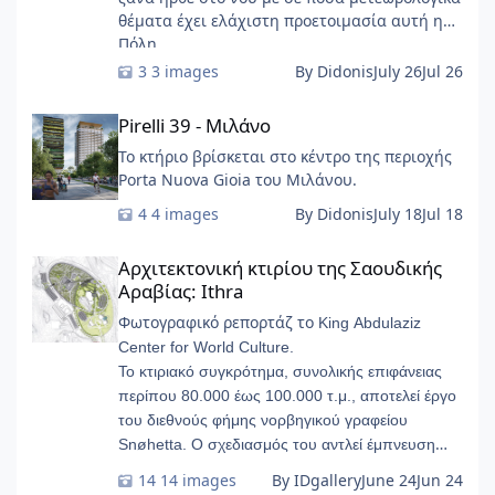
θέματα έχει ελάχιστη προετοιμασία αυτή η
Πόλη ......
3 images
By Didonis
July 26
Jul 26
Pirelli 39 - Μιλάνο
Pirelli 39 - Μιλάνο
Το κτήριο βρίσκεται στο κέντρο της περιοχής
Porta Nuova Gioia του Μιλάνου.
4 images
By Didonis
July 18
Jul 18
Αρχιτεκτονική κτιρίου της Σαουδικής Αραβίας: Ithra
Αρχιτεκτονική κτιρίου της Σαουδικής
Αραβίας: Ithra
Φωτογραφικό ρεπορτάζ το
King Abdulaziz
Center for World Culture.
Το κτιριακό συγκρότημα, συνολικής επιφάνειας
περίπου 80.000 έως 100.000 τ.μ., αποτελεί έργο
του διεθνούς φήμης νορβηγικού γραφείου
Snøhetta. Ο σχεδιασμός του αντλεί έμπνευση
από τους υπόγειους γεωλογικούς σχηματισμούς
14 images
By IDgallery
June 24
Jun 24
των πετρελαιοφόρων στρωμάτων, παίρνοντας τη