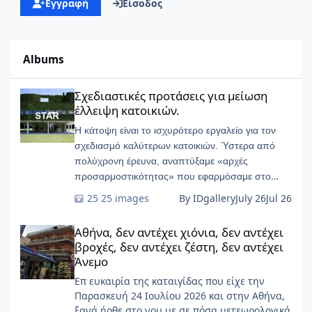
Εγγραφή
Είσοδος
Albums
Σχεδιαστικές προτάσεις για μείωση έλλειψη κατοικιών.
Σχεδιαστικές προτάσεις για μείωση
έλλειψη κατοικιών.
Η κάτοψη είναι το ισχυρότερο εργαλείο για τον
σχεδιασμό καλύτερων κατοικιών. Ύστερα από
πολύχρονη έρευνα, αναπτύξαμε «αρχές
προσαρμοστικότητας» που εφαρμόσαμε στο
START-Ivry, στο ευρύτερο Παρίσι
25 images
By IDgallery
July 26
Jul 26
Αθήνα, δεν αντέχει χιόνια, δεν αντέχει βροχές, δεν αντέχει ζέσ
Αθήνα, δεν αντέχει χιόνια, δεν αντέχει
βροχές, δεν αντέχει ζέστη, δεν αντέχει
Άνεμο
Επ ευκαιρία της καταιγίδας που είχε την
Παρασκευή 24 Ιουλίου 2026 και στην Αθήνα,
ξανά ήρθε στο νου με σε πόσα μετεωρολογικά