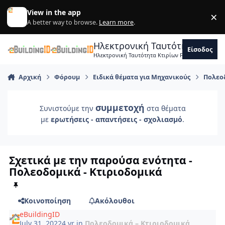
Skip to content
View in the app
×
Di
A better way to browse.
Learn more
.
Ηλεκτρονική Ταυτότητα Κτιρ
Είσοδος
Ηλεκτρονική Ταυτότητα Κτιρίων Forum Μηχανικ
Αρχική
Φόρουμ
Ειδικά θέματα για Μηχανικούς
Πολεοδ
συμμετοχή
Συνιστούμε την
στα θέματα
με
ερωτήσεις - απαντήσεις - σχολιασμό
.
Σχετικά με την παρούσα ενότητα -
Πολεοδομικά - Κτιριοδομικά
Κοινοποίηση
Ακόλουθοι
eBuildingID
July 31, 2022
4 yr
in
Πολεοδομικά – Κτιριοδομικά