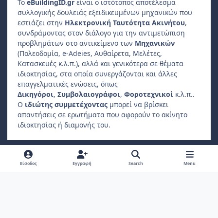
Το
e
Building
ID
.gr
είναι ο ιστότοπος αποτέλεσμα
συλλογικής δουλειάς εξειδικευμένων μηχανικών που
εστιάζει στην
Ηλεκτρονική Ταυτότητα Ακινήτου
,
συνδράμοντας στον διάλογο για την αντιμετώπιση
προβλημάτων στο αντικείμενο των
Μηχανικών
(Πολεοδομία, e-Adeies, Αυθαίρετα, Μελέτες,
Κατασκευές κ.λ.π.), αλλά και γενικότερα σε θέματα
ιδιοκτησίας, στα οποία συνεργάζονται και άλλες
επαγγελματικές ενώσεις, όπως
Δικηγόροι
,
Συμβολαιογράφοι
,
Φοροτεχνικοί
κ.λ.π..
Ο
ιδιώτης συμμετέχοντας
μπορεί να βρίσκει
απαντήσεις σε ερωτήματα που αφορούν το ακίνητο
ιδιοκτησίας ή διαμονής του.
Light Mode
Dark Mode
System Preference
f
Είσοδος
Εγγραφή
Search
Menu
a
Πολιτική Απορρήτου
Επικοινωνήστε μαζί μας
Cookies
c
Copyright 2022, ebuildingid.gr
Powered by
Invision Community
e
b
o