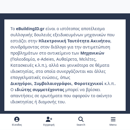
Το
e
Building
ID
.gr
είναι ο ιστότοπος αποτέλεσμα
συλλογικής δουλειάς εξειδικευμένων μηχανικών που
εστιάζει στην
Ηλεκτρονική Ταυτότητα Ακινήτου
,
συνδράμοντας στον διάλογο για την αντιμετώπιση
προβλημάτων στο αντικείμενο των
Μηχανικών
(Πολεοδομία, e-Adeies, Αυθαίρετα, Μελέτες,
Κατασκευές κ.λ.π.), αλλά και γενικότερα σε θέματα
ιδιοκτησίας, στα οποία συνεργάζονται και άλλες
επαγγελματικές ενώσεις, όπως
Δικηγόροι
,
Συμβολαιογράφοι
,
Φοροτεχνικοί
κ.λ.π..
Ο
ιδιώτης συμμετέχοντας
μπορεί να βρίσκει
απαντήσεις σε ερωτήματα που αφορούν το ακίνητο
ιδιοκτησίας ή διαμονής του.
Light Mode
Dark Mode
System Preference
f
Είσοδος
Εγγραφή
Search
Menu
a