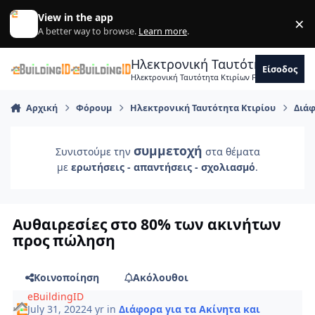
Skip to content
View in the app
×
Di
A better way to browse.
Learn more
.
Ηλεκτρονική Ταυτότητα Κτιρ
Είσοδος
Ηλεκτρονική Ταυτότητα Κτιρίων Forum Μηχανικ
Αρχική
Φόρουμ
Ηλεκτρονική Ταυτότητα Κτιρίου
Διάφ
συμμετοχή
Συνιστούμε την
στα θέματα
με
ερωτήσεις - απαντήσεις - σχολιασμό
.
Aυθαιρεσίες στο 80% των ακινήτων
προς πώληση
Κοινοποίηση
Ακόλουθοι
eBuildingID
July 31, 2022
4 yr
in
Διάφορα για τα Ακίνητα και