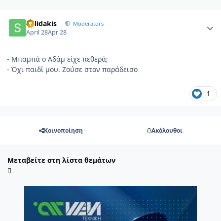
Author stats
Solidakis
Moderators
April 28
Apr 28
- Μπαμπά ο Αδάμ είχε πεθερά;
- Όχι παιδί μου. Ζούσε στον παράδεισο
1
Κοινοποίηση
Ακόλουθοι
Μεταβείτε στη λίστα θεμάτων