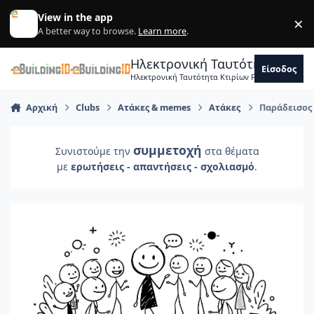
Skip to content
View in the app
×
Di
A better way to browse.
Learn more
.
Ηλεκτρονική Ταυτότητα Κτιρ
Είσοδος
Ηλεκτρονική Ταυτότητα Κτιρίων Forum Μηχανικ
Αρχική
Clubs
Ατάκες & memes
Ατάκες
Παράδεισος
συμμετοχή
Συνιστούμε την
στα θέματα
με
ερωτήσεις - απαντήσεις - σχολιασμό
.