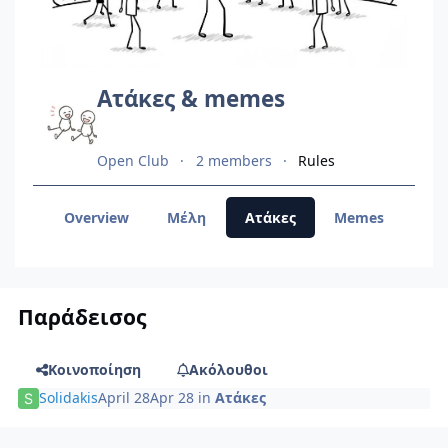
Ατάκες & memes
Open Club
2 members
Rules
Overview
Μέλη
Ατάκες
Memes
Παράδεισος
Κοινοποίηση
Ακόλουθοι
Solidakis
April 28
Apr 28
in
Ατάκες